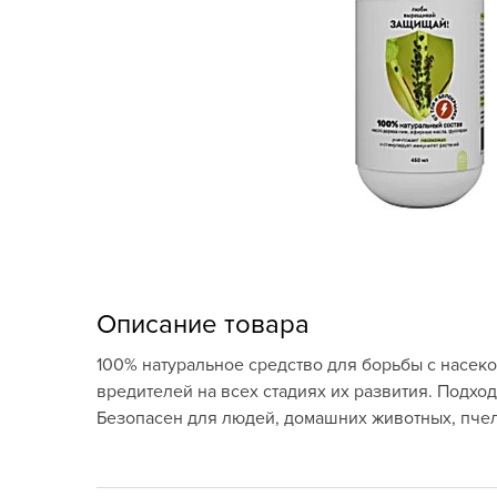
Кашпо, пластик,
керамика
Комнатные горшечные
растения
Консервация и
виноделие
Лук-севок, чеснок
Луковичные,
многолетники Весна
Описание товара
Новогодняя продукция
100% натуральное средство для борьбы с насеко
вредителей на всех стадиях их развития. Подхо
Отдых в саду, пикник
Безопасен для людей, домашних животных, пче
Подарочные карты