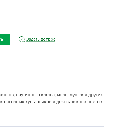
BAMA
ayer Garden
BMC
ona Forte
acha Group
Задать вопрос
ть
r.Klaus
xpert Garden
xpert home
ertika
inland
rass
рипсов, паутинного клеща, моль, мушек и других
reen Boom
ово-ягодных кустарников и декоративных цветов.
rinda
RIZZLY
oZelock