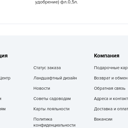
удобрение) фл.0,5л.
V
Z
А
А
А
А
А
ция
Компания
А
Статус заказа
Подарочные кар
А
Центр
Ландшафтный дизайн
Возврат и обмен
а
Новости
Обратная связь
А
А
м
Советы садоводам
Адреса и контак
А
лям
Карты лояльности
Доставка и опла
б
Политика
Вакансии
Б
конфиденциальности