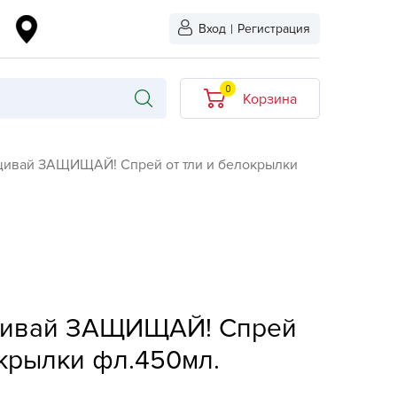
Вход
|
Регистрация
0
Корзина
В корзине нет
ивай ЗАЩИЩАЙ! Спрей от тли и белокрылки
товаров
кидкой
Хит продаж
Новинка
ыбрано
L-KO
щивай ЗАЩИЩАЙ! Спрей
LT
quapulse
окрылки фл.450мл.
vgust