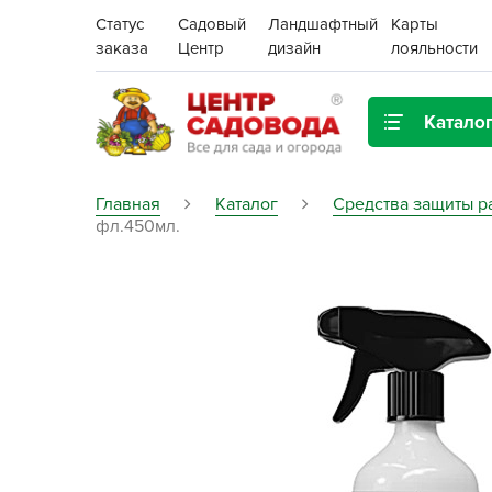
Статус
Садовый
Ландшафтный
Карты
заказа
Центр
дизайн
лояльности
Катало
Газонная трава
Главная
Каталог
Средства защиты р
фл.450мл.
Цена:
Грунты, дренаж, мульча
Декор для дома и сада
Поиск
Ёмкости для рассады и
растений,
проращиватели
Картофель семенной