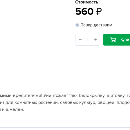
Стоимость:
560
B
Товар доставим
B
D
Купи
D
E
e
F
F
G
мыми-вредителями! Уничтожает тлю, белокрылку, щитовку, т
G
дит для комнатных растений, садовых культур, овощей, плод
G
л и шмелей.
G
H