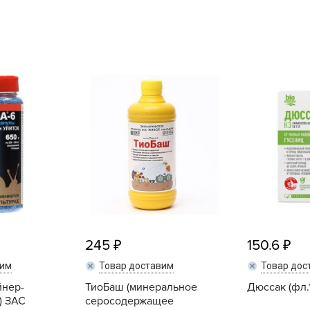
L
L
L
M
N
P
R
R
R
R
S
T
245
150.6
T
вим
Товар доставим
Товар дос
T
йнер-
ТиоБаш (минеральное
Дюссак (фл.
U
) ЗАС
серосодержащее