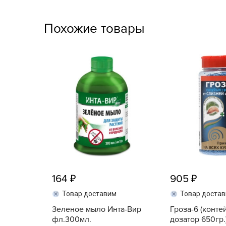
Посадочный материал
(контейнер)
Похожие товары
Садовый инвентарь и
техника
СЕМЕНА
Средства для септиков,
туалетов, компостов,
прудов и бассейнов
Средства защиты
растений
Средства от бытовых и
164
905
летающих насекомых,
Товар доставим
Товар доста
грызунов
Зеленое мыло Инта-Вир
Гроза-6 (конте
фл.300мл.
дозатор 650гр.
Удобрения