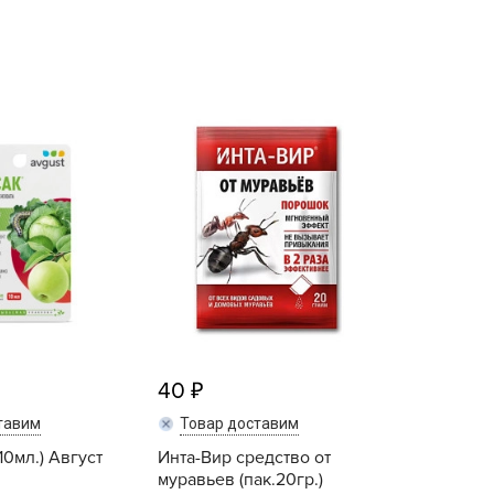
echuza
ist'OK
ISTOK
AROLEX
ika
alisad
aco
ehau
obin Green
ubit
antino
erra Vita
40
ORNADICA
тавим
Товар доставим
UT BIO
10мл.) Август
Инта-Вир средство от
niel
муравьев (пак.20гр.)