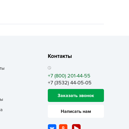
ALBRENTA CHEMICALS
arit
БТ Групп
гробалт
гробиотехнология
грос
гроСпан
Контакты
ГРОУСПЕХ
ты
грофирма Аэлита
+7 (800) 201-44-55
грофирма манул
+7 (3532) 44-05-05
ГРОЭЛИТА
Заказать звонок
ЭЛИТА
ты
яском
та
Написать нам
айкал
анные штучки