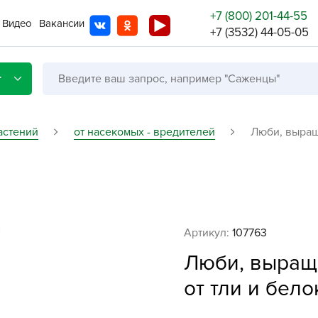
+7 (800) 201-44-55
Видео
Вакансии
+7 (3532) 44-05-05
г
астений
от насекомых - вредителей
Люби, выращ
Со с
Бренды
Не в
Артикул:
107763
A
Люби, выра
A
A
от тли и бел
A