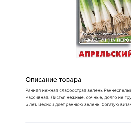
Кашпо, пластик,
керамика
Комнатные горшечные
растения
Консервация и
виноделие
Лук-севок, чеснок
Луковичные,
Описание товара
многолетники Весна
Ранняя нежная слабоострая зелень Раннеспелый
Новогодняя продукция
массивная. Листья нежные, сочные, долго не гру
6 лет. Весной дает раннюю зелень, богатую вита
Отдых в саду, пикник
Подарочные карты