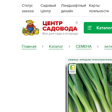
Статус
Садовый
Ландшафтный
Карты
заказа
Центр
дизайн
лояльности
Катало
Газонная трава
Главная
Каталог
СЕМЕНА
зел
Цена:
Грунты, дренаж, мульча
Декор для дома и сада
Поиск
Ёмкости для рассады и
растений,
проращиватели
Картофель семенной