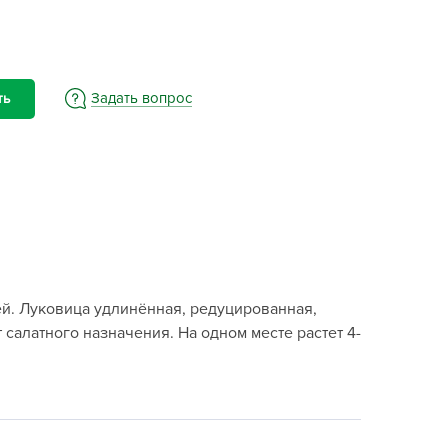
BAMA
ayer Garden
BMC
ona Forte
Задать вопрос
ть
acha Group
r.Klaus
xpert Garden
xpert home
ertika
inland
ей. Луковица удлинённая, редуцированная,
rass
 салатного назначения. На одном месте растет 4-
reen Boom
rinda
RIZZLY
oZelock