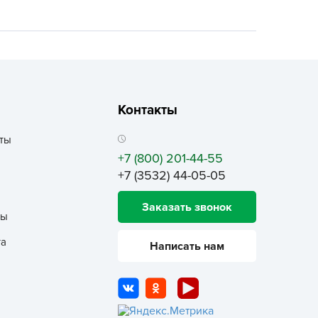
ALBRENTA CHEMICALS
arit
БТ Групп
гробалт
гробиотехнология
Контакты
грос
гроСпан
ты
+7 (800) 201-44-55
ГРОУСПЕХ
+7 (3532) 44-05-05
грофирма Аэлита
грофирма манул
Заказать звонок
ты
ГРОЭЛИТА
та
ЭЛИТА
Написать нам
яском
айкал
анные штучки