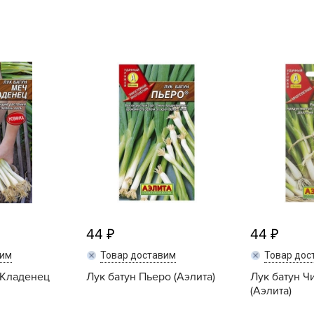
L
L
L
M
N
P
R
R
R
R
S
44
44
T
вим
Товар доставим
Товар дос
T
 Кладенец
Лук батун Пьеро (Аэлита)
Лук батун Ч
T
(Аэлита)
U