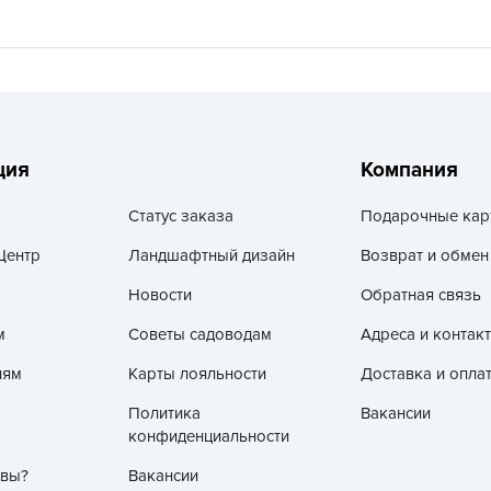
V
Z
А
А
А
ция
Компания
А
А
Статус заказа
Подарочные кар
А
Центр
Ландшафтный дизайн
Возврат и обмен
А
Новости
Обратная связь
а
м
Советы садоводам
Адреса и контак
А
лям
Карты лояльности
Доставка и опла
А
А
Политика
Вакансии
конфиденциальности
б
Б
 вы?
Вакансии