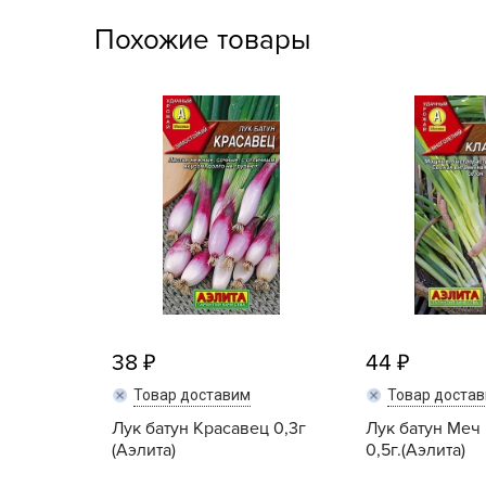
Посадочный материал
Похожие товары
(контейнер)
Садовый инвентарь и
техника
СЕМЕНА
Средства для септиков,
туалетов, компостов,
прудов и бассейнов
Средства защиты
растений
38
44
Средства от бытовых и
Товар доставим
Товар доста
летающих насекомых,
грызунов
Лук батун Красавец 0,3г
Лук батун Меч
(Аэлита)
0,5г.(Аэлита)
Удобрения