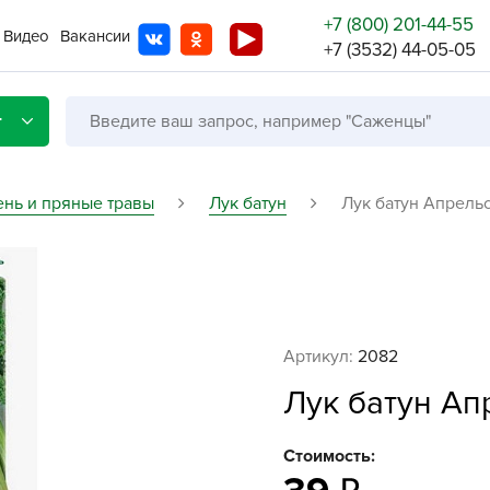
+7 (800) 201-44-55
Видео
Вакансии
+7 (3532) 44-05-05
г
ень и пряные травы
Лук батун
Лук батун Апрельс
Со с
Бренды
Не в
Артикул:
2082
A
Лук батун Апр
A
A
Стоимость:
A