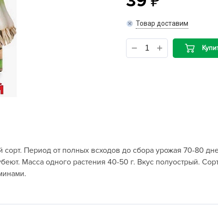
39
B
Товар доставим
B
Купи
D
D
E
e
F
F
 сорт. Период от полных всходов до сбора урожая 70-80 дн
G
беют. Масса одного растения 40-50 г. Вкус полуострый. Сорт
G
минами.
G
G
H