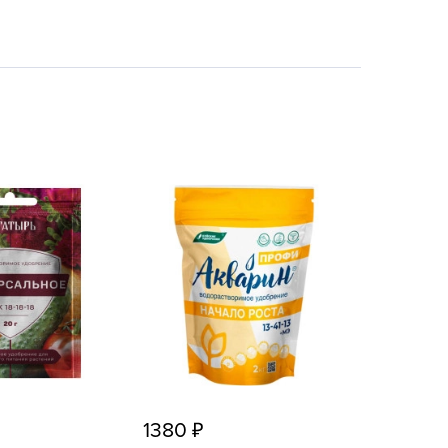
echuza
ist'OK
ISTOK
AROLEX
ika
alisad
aco
ehau
obin Green
ubit
antino
erra Vita
ORNADICA
UT BIO
1380
niel