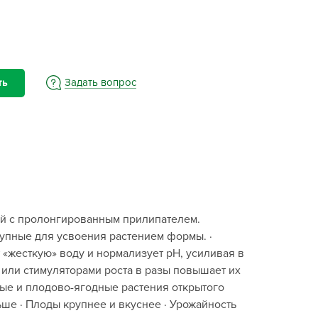
BAMA
ayer Garden
BMC
ona Forte
Задать вопрос
ть
acha Group
r.Klaus
xpert Garden
xpert home
ertika
inland
й с пролонгированным прилипателем.
rass
упные для усвоения растением формы. ·
reen Boom
 «жесткую» воду и нормализует pH, усиливая в
rinda
 или стимуляторами роста в разы повышает их
RIZZLY
ые и плодово-ягодные растения открытого
ьше · Плоды крупнее и вкуснее · Урожайность
oZelock