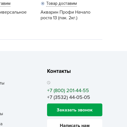
ALBRENTA CHEMICALS
тавим
Товар доставим
ниверсальное
arit
Акварин Профи Начало
роста 13 (пак. 2кг.)
БТ Групп
гробалт
гробиотехнология
грос
гроСпан
ГРОУСПЕХ
Контакты
грофирма Аэлита
грофирма манул
ты
ГРОЭЛИТА
+7 (800) 201-44-55
+7 (3532) 44-05-05
ЭЛИТА
яском
Заказать звонок
ты
айкал
анные штучки
та
Написать нам