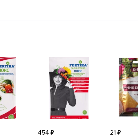
L
L
L
M
N
P
R
R
R
R
S
T
T
T
454
21
U