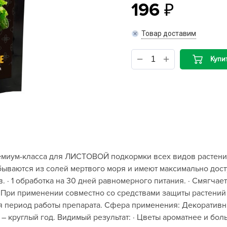
196
B
Товар доставим
B
Купи
D
D
E
e
F
F
миум-класса для ЛИСТОВОЙ подкормки всех видов растени
G
ваются из солей мертвого моря и имеют максимально дост
G
· 1 обработка на 30 дней равномерного питания. · Смягчает
G
· При применении совместно со средствами защиты растений
G
я период работы препарата. Сфера применения: Декоративн
 – круглый год. Видимый результат: · Цветы ароматнее и бол
H