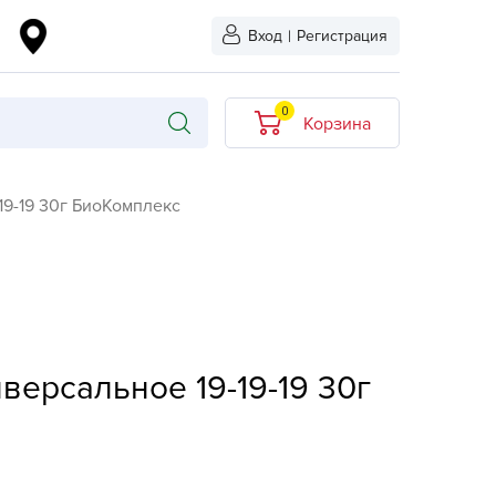
Вход
|
Регистрация
0
Корзина
В корзине нет
19-19 30г БиоКомплекс
товаров
кидкой
Хит продаж
Новинка
ыбрано
L-KO
версальное 19-19-19 30г
LT
quapulse
vgust