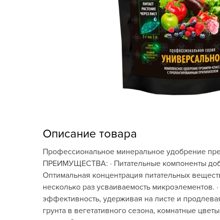
Кашпо, пластик,
керамика
Комнатные горшечные
растения
Консервация и
виноделие
Лук-севок, чеснок
Луковичные,
Описание товара
многолетники Весна
Профессиональное минеральное удобрение пре
Новогодняя продукция
ПРЕИМУЩЕСТВА: · Питательные компоненты добы
Оптимальная концентрация питательных веществ. 
Отдых в саду, пикник
несколько раз усваиваемость микроэлементов. 
эффективность, удерживая на листе и продлева
Подарочные карты
грунта в вегетативного сезона, комнатные цветы