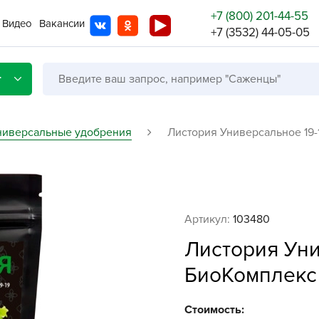
+7 (800) 201-44-55
Видео
Вакансии
+7 (3532) 44-05-05
г
ниверсальные удобрения
Листория Универсальное 19-
Со с
Бренды
Не в
Артикул:
103480
A
Листория Уни
A
БиоКомплекс
A
A
Стоимость: