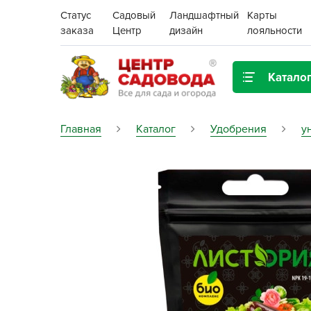
Статус
Садовый
Ландшафтный
Карты
заказа
Центр
дизайн
лояльности
Катало
Газонная трава
Главная
Каталог
Удобрения
у
Цена:
Грунты, дренаж, мульча
Декор для дома и сада
Поиск
Ёмкости для рассады и
растений,
проращиватели
Картофель семенной