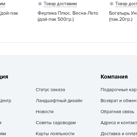
V
вим
Товар доставим
Товар дос
(дой-пак
Фертика Плюс. Весна-Лето
Богатырь У
Z
(дой-пак 500гр.)
(пак.20гр.)
А
А
А
А
А
А
ция
Компания
А
а
Статус заказа
Подарочные кар
А
Центр
Ландшафтный дизайн
Возврат и обмен
А
Новости
Обратная связь
А
м
Советы садоводам
Адреса и контак
б
Б
лям
Карты лояльности
Доставка и опла