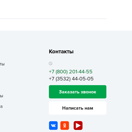
ALBRENTA CHEMICALS
arit
БТ Групп
гробалт
гробиотехнология
грос
Контакты
гроСпан
ты
ГРОУСПЕХ
+7 (800) 201-44-55
грофирма Аэлита
+7 (3532) 44-05-05
грофирма манул
Заказать звонок
ГРОЭЛИТА
ты
ЭЛИТА
та
Написать нам
яском
айкал
анные штучки