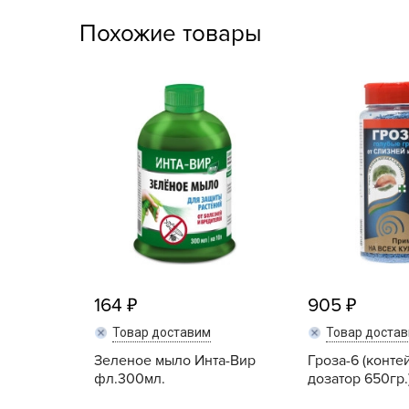
Посадочный материал
Похожие товары
(контейнер)
Садовый инвентарь и
техника
СЕМЕНА
Средства для септиков,
туалетов, компостов,
прудов и бассейнов
Средства защиты
растений
164
905
Средства от бытовых и
Товар доставим
Товар доста
летающих насекомых,
грызунов
Зеленое мыло Инта-Вир
Гроза-6 (конте
фл.300мл.
дозатор 650гр.
Удобрения