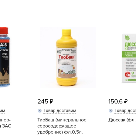
L
L
L
M
N
P
R
R
R
R
S
245
150.6
T
вим
Товар доставим
Товар дос
T
йнер-
ТиоБаш (минеральное
Дюссак (фл.
T
) ЗАС
серосодержащее
U
удобрение) фл.0,5л.