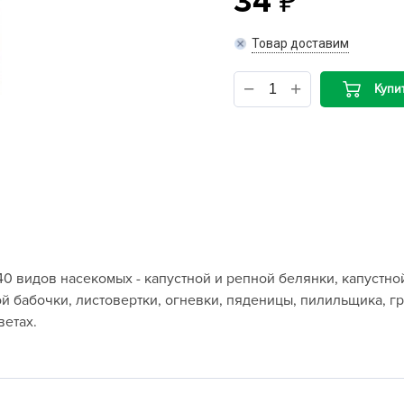
34
B
Товар доставим
B
Купи
D
D
E
e
F
F
0 видов насекомых - капустной и репной белянки, капустной
G
й бабочки, листовертки, огневки, пяденицы, пилильщика, г
G
ветах.
G
G
H