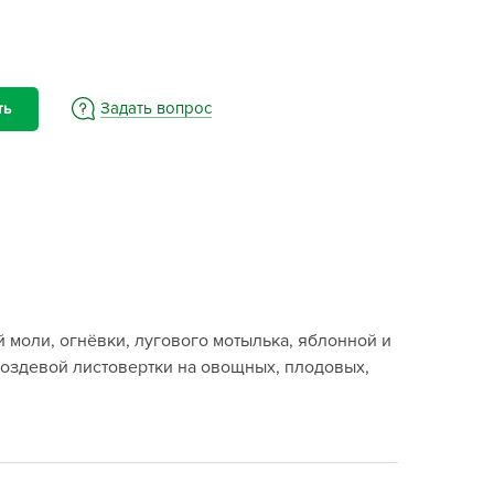
BAMA
ayer Garden
BMC
ona Forte
Задать вопрос
ть
acha Group
r.Klaus
xpert Garden
xpert home
ertika
inland
 моли, огнёвки, лугового мотылька, яблонной и
rass
роздевой листовертки на овощных, плодовых,
reen Boom
rinda
RIZZLY
oZelock