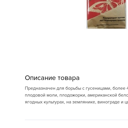
Кашпо, пластик,
керамика
Комнатные горшечные
растения
Консервация и
виноделие
Лук-севок, чеснок
Луковичные,
Описание товара
многолетники Весна
Предназначен для борьбы с гусеницами, более 4
Новогодняя продукция
плодовой моли, плодожорки, американской бело
ягодных культурах, на землянике, винограде и ц
Отдых в саду, пикник
Подарочные карты