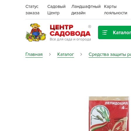
Статус
Садовый
Ландшафтный
Карты
заказа
Центр
дизайн
лояльности
Катало
Газонная трава
Главная
Каталог
Средства защиты р
Цена:
Грунты, дренаж, мульча
Декор для дома и сада
Поиск
Ёмкости для рассады и
растений,
проращиватели
Картофель семенной