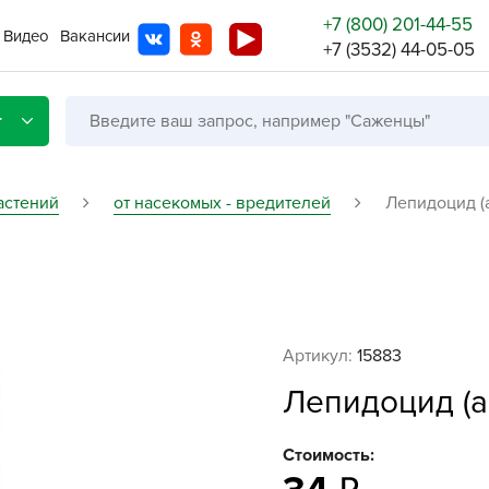
+7 (800) 201-44-55
Видео
Вакансии
+7 (3532) 44-05-05
г
астений
от насекомых - вредителей
Лепидоцид (а
Со с
Бренды
Не в
Артикул:
15883
A
Лепидоцид (а
A
A
Стоимость:
A