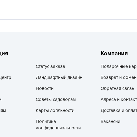
V
Z
А
А
А
А
ция
Компания
А
Статус заказа
Подарочные кар
А
А
Центр
Ландшафтный дизайн
Возврат и обмен
а
Новости
Обратная связь
А
м
Советы садоводам
Адреса и контак
А
лям
Карты лояльности
Доставка и опла
А
Политика
Вакансии
б
конфиденциальности
Б