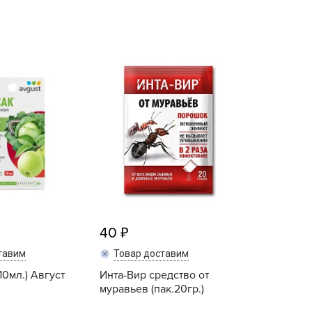
echuza
ist'OK
ISTOK
AROLEX
ika
alisad
aco
ehau
obin Green
ubit
antino
40
erra Vita
тавим
Товар доставим
ORNADICA
10мл.) Август
Инта-Вир средство от
UT BIO
муравьев (пак.20гр.)
niel