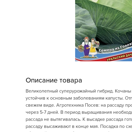
Кашпо, пластик,
керамика
Комнатные горшечные
растения
Консервация и
виноделие
Лук-севок, чеснок
Луковичные,
Описание товара
многолетники Весна
Великолепный суперурожайный гибрид. Кочаны пл
Новогодняя продукция
устойчив к основным заболеваниям капусты. От
свежем виде. Агротехника Посев: на рассаду пр
Отдых в саду, пикник
через 5-7 дней. В период выращивания необход
рассада не вытягивалась. К высадке рассада гот
Подарочные карты
рассаду высаживают в конце мая. Посадка по сх