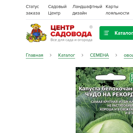
Статус
Садовый
Ландшафтный
Карты
заказа
Центр
дизайн
лояльности
Катало
Газонная трава
Главная
Каталог
СЕМЕНА
ово
Цена:
Грунты, дренаж, мульча
Декор для дома и сада
Поиск
Ёмкости для рассады и
растений,
проращиватели
Картофель семенной