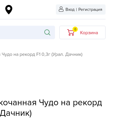
Вход
|
Регистрация
0
Корзина
В корзине нет
Чудо на рекорд F1 0,3г (Урал. Дачник)
товаров
кидкой
Хит продаж
Новинка
ыбрано
L-KO
кочанная Чудо на рекорд
LT
 Дачник)
quapulse
vgust