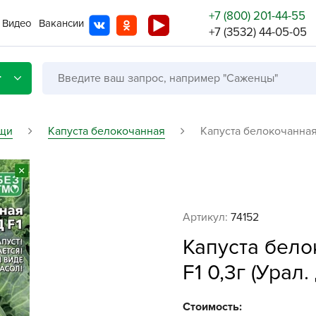
+7 (800) 201-44-55
Видео
Вакансии
+7 (3532) 44-05-05
г
щи
Капуста белокочанная
Капуста белокочанная 
Со с
Бренды
Не в
Артикул:
74152
A
Капуста бело
A
F1 0,3г (Урал.
A
A
Стоимость: