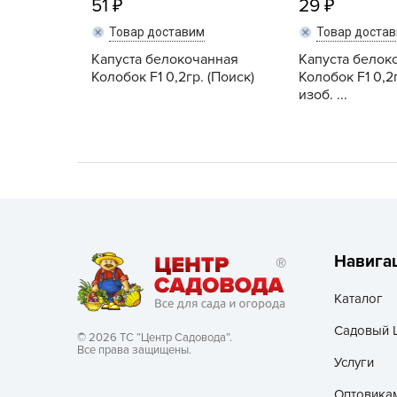
51
29
Хозяйственные товары
Товар доставим
Товар доста
Капуста белокочанная
Капуста белок
Колобок F1 0,2гр. (Поиск)
Колобок F1 0,2
изоб. ...
Навига
Каталог
Садовый 
© 2026 ТС “Центр Садовода”.
Все права защищены.
Услуги
Оптовика