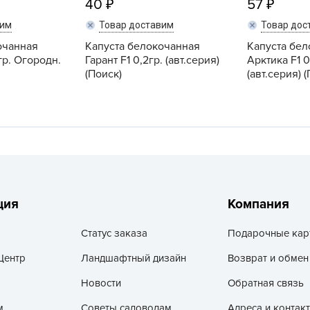
40
57
V
вим
Товар доставим
Товар дос
Z
очанная
Капуста белокочанная
Капуста бе
А
гр. Огородн.
Гарант F1 0,2гр. (авт.серия)
Арктика F1 0
А
(Поиск)
(авт.серия) 
А
А
А
А
А
а
ция
Компания
А
Статус заказа
Подарочные кар
А
А
Центр
Ландшафтный дизайн
Возврат и обмен
б
Новости
Обратная связь
Б
м
Советы садоводам
Адреса и контак