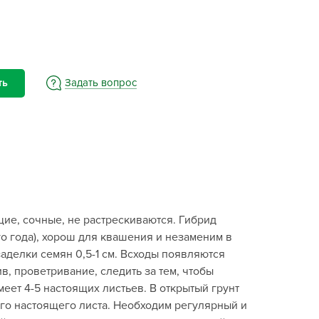
BAMA
ayer Garden
BMC
ona Forte
Задать вопрос
ть
acha Group
r.Klaus
xpert Garden
xpert home
ertika
inland
щие, сочные, не растрескиваются. Гибрид
rass
о года), хорош для квашения и незаменим в
reen Boom
заделки семян 0,5-1 см. Всходы появляются
rinda
, проветривание, следить за тем, чтобы
RIZZLY
меет 4-5 настоящих листьев. В открытый грунт
ого настоящего листа. Необходим регулярный и
oZelock