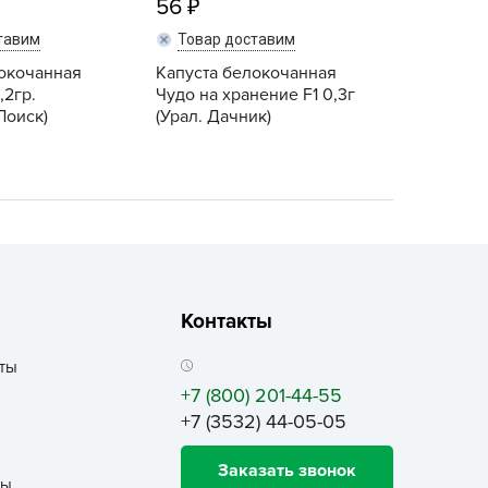
56
ALBRENTA CHEMICALS
тавим
Товар доставим
arit
локочанная
Капуста белокочанная
БТ Групп
,2гр.
Чудо на хранение F1 0,3г
гробалт
(Поиск)
(Урал. Дачник)
гробиотехнология
грос
гроСпан
ГРОУСПЕХ
грофирма Аэлита
грофирма манул
Контакты
ГРОЭЛИТА
ты
ЭЛИТА
+7 (800) 201-44-55
яском
+7 (3532) 44-05-05
айкал
Заказать звонок
анные штучки
ты