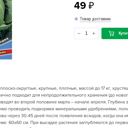
49
B
Товар доставим
B
Купи
D
D
E
e
F
F
оско-округлые, крупные, плотные, массой до 17 кг, хрустя
G
лично подходит для непродолжительного хранения (до новог
G
оводят во второй половине марта – начале апреля. Глубина 
G
имо проводить подкормки минеральными удобрениями, полив
G
ова через 30-45 дней после появления всходов, когда она и
еме: 60х60 см. При высадке растения заглубляются до перв
H