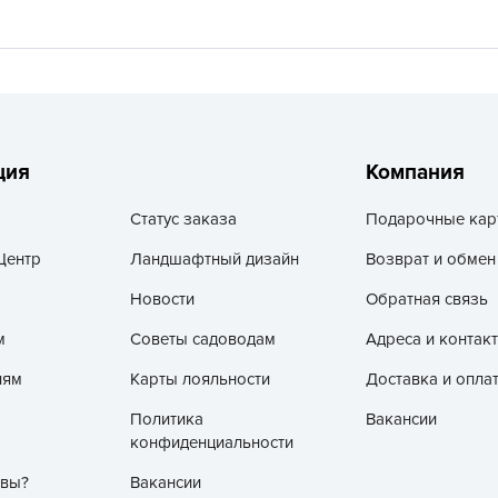
V
Z
А
А
А
ция
Компания
А
А
Статус заказа
Подарочные кар
А
Центр
Ландшафтный дизайн
Возврат и обмен
А
Новости
Обратная связь
а
м
Советы садоводам
Адреса и контак
А
лям
Карты лояльности
Доставка и опла
А
А
Политика
Вакансии
конфиденциальности
б
Б
 вы?
Вакансии