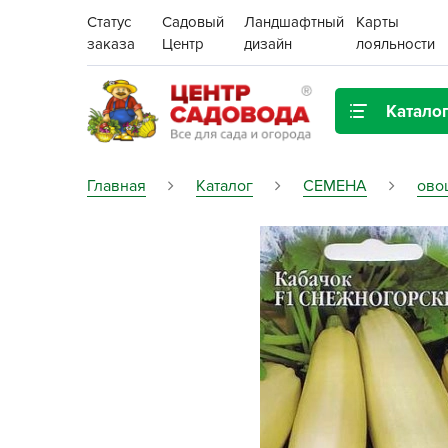
Статус
Садовый
Ландшафтный
Карты
заказа
Центр
дизайн
лояльности
Катало
Газонная трава
Главная
Каталог
СЕМЕНА
ово
Цена:
Грунты, дренаж, мульча
Декор для дома и сада
Поиск
Ёмкости для рассады и
растений,
проращиватели
Картофель семенной