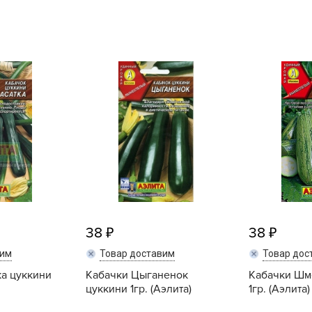
L
L
L
M
N
P
R
R
R
R
S
38
38
T
вим
Товар доставим
Товар дос
T
ка цуккини
Кабачки Цыганенок
Кабачки Шм
T
цуккини 1гр. (Аэлита)
1гр. (Аэлита)
U