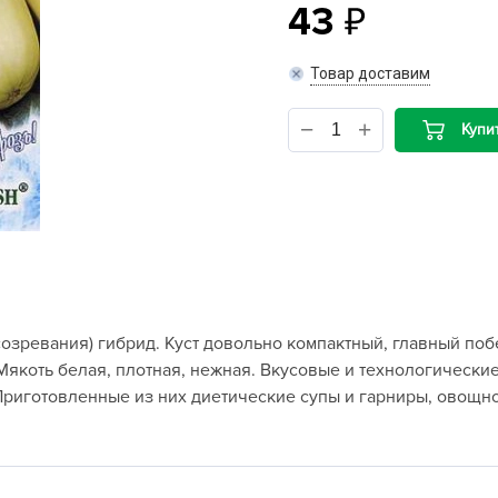
43
B
Товар доставим
B
Купи
D
D
E
e
F
F
созревания) гибрид. Куст довольно компактный, главный поб
G
 Мякоть белая, плотная, нежная. Вкусовые и технологические
G
риготовленные из них диетические супы и гарниры, овощно
G
G
H