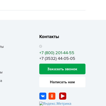
ALBRENTA CHEMICALS
arit
БТ Групп
гробалт
гробиотехнология
Контакты
грос
гроСпан
ты
+7 (800) 201-44-55
ГРОУСПЕХ
+7 (3532) 44-05-05
грофирма Аэлита
грофирма манул
Заказать звонок
ты
ГРОЭЛИТА
та
ЭЛИТА
Написать нам
яском
айкал
анные штучки