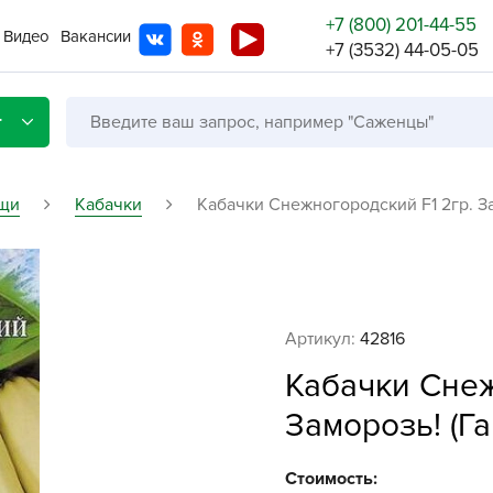
+7 (800) 201-44-55
Видео
Вакансии
+7 (3532) 44-05-05
г
щи
Кабачки
Кабачки Снежногородский F1 2гр. З
Со с
Бренды
Не в
Артикул:
42816
A
Кабачки Снеж
A
Заморозь! (Г
A
A
Стоимость: