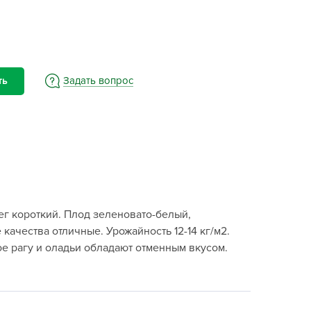
BAMA
ayer Garden
BMC
ona Forte
Задать вопрос
ть
acha Group
r.Klaus
xpert Garden
xpert home
ertika
inland
ег короткий. Плод зеленовато-белый,
rass
 качества отличные. Урожайность 12-14 кг/м2.
reen Boom
е рагу и оладьи обладают отменным вкусом.
rinda
RIZZLY
oZelock