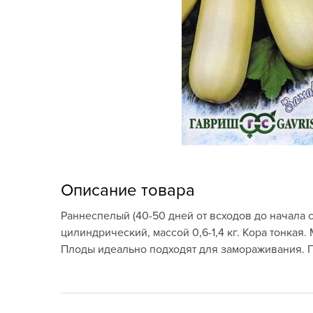
Кашпо, пластик,
керамика
Комнатные горшечные
растения
Консервация и
виноделие
Лук-севок, чеснок
Луковичные,
Описание товара
многолетники Весна
Раннеспелый (40-50 дней от всходов до начала 
Новогодняя продукция
цилиндрический, массой 0,6-1,4 кг. Кора тонкая.
Плоды идеально подходят для замораживания. П
Отдых в саду, пикник
Подарочные карты