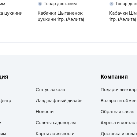
V
вим
Товар доставим
Товар дос
ка цуккини
Кабачки Цыганенок
Кабачки Шм
Z
цуккини 1гр. (Аэлита)
1гр. (Аэлита)
А
А
А
А
А
А
ция
Компания
А
а
Статус заказа
Подарочные кар
А
Центр
Ландшафтный дизайн
Возврат и обмен
А
Новости
Обратная связь
А
м
Советы садоводам
Адреса и контак
б
Б
лям
Карты лояльности
Доставка и опла