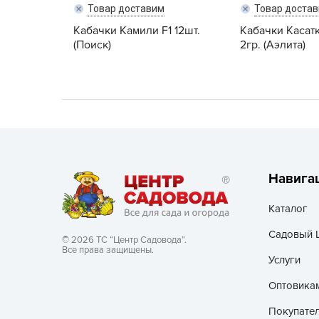
Товар доставим
Товар доста
Хозяйственные товары
Кабачки Камили F1 12шт.
Кабачки Касат
(Поиск)
2гр. (Аэлита)
Навига
Каталог
Садовый 
© 2026 ТС “Центр Садовода”.
Все права защищены.
Услуги
Оптовика
Покупате