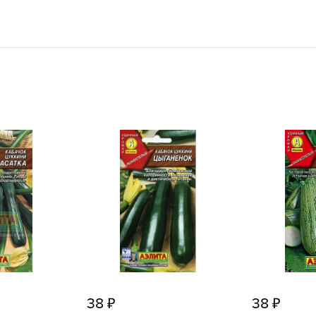
L
L
L
M
N
P
R
R
R
R
S
T
T
T
38
38
U