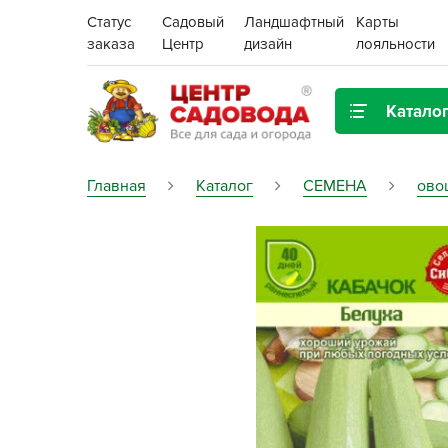
Статус
Садовый
Ландшафтный
Карты
заказа
Центр
дизайн
лояльности
Катало
Газонная трава
Главная
Каталог
СЕМЕНА
ово
Цена:
Грунты, дренаж, мульча
Декор для дома и сада
Поиск
Ёмкости для рассады и
растений,
проращиватели
Картофель семенной