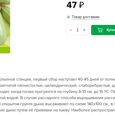
47
B
Товар доставим
B
Купи
D
D
E
e
F
F
ытной станции, первый сбор наступает 40-45 дней от полны
G
апчатой пятнистостью, цилиндрический, слаборебристый, длин
G
одят, когда почва прогреется на глубину 8-10 см. до 15 ?С.
G
той водой. В случае рассадного способа выращивания расса
G
В открытом грунте дыню высаживают по схеме 140х100 см., в
ие дыни путем её прививки на тыкву. Наиболее распростра
H