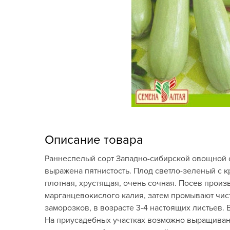
Кашпо, пластик,
керамика
Комнатные горшечные
растения
Консервация и
виноделие
Лук-севок, чеснок
Луковичные,
Описание товара
многолетники Весна
Раннеспелый сорт Западно-сибирской овощной оп
Новогодняя продукция
выражена пятнистость. Плод светло-зеленый с кр
плотная, хрустящая, очень сочная. Посев произв
Отдых в саду, пикник
марганцевокислого калия, затем промывают чис
заморозков, в возрасте 3-4 настоящих листьев. 
Подарочные карты
На приусадебных участках возможно выращиван