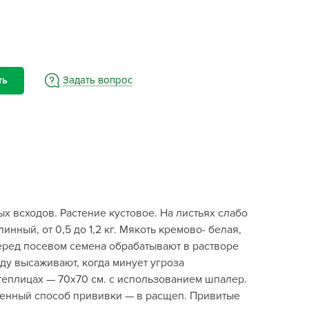
BAMA
ayer Garden
BMC
ona Forte
Задать вопрос
ть
acha Group
r.Klaus
xpert Garden
xpert home
ertika
inland
х всходов. Растение кустовое. На листьях слабо
rass
ный, от 0,5 до 1,2 кг. Мякоть кремово- белая,
reen Boom
 Перед посевом семена обрабатывают в растворе
rinda
ду высаживают, когда минует угроза
RIZZLY
 теплицах — 70х70 см. с использованием шпалер.
ненный способ прививки — в расщеп. Привитые
oZelock