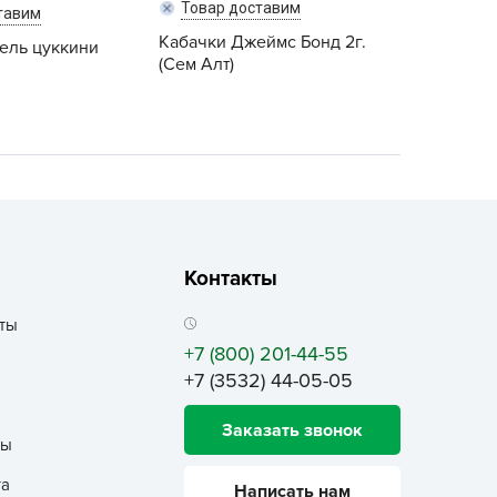
Товар доставим
ALBRENTA CHEMICALS
тавим
Кабачки Джеймс Бонд 2г.
ель цуккини
arit
(Сем Алт)
БТ Групп
гробалт
гробиотехнология
грос
гроСпан
ГРОУСПЕХ
Контакты
грофирма Аэлита
грофирма манул
ты
ГРОЭЛИТА
+7 (800) 201-44-55
+7 (3532) 44-05-05
ЭЛИТА
яском
Заказать звонок
ты
айкал
анные штучки
та
Написать нам