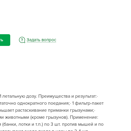
BAMA
ayer Garden
BMC
ona Forte
acha Group
Задать вопрос
ть
r.Klaus
xpert Garden
xpert home
ertika
inland
rass
 летальную дозу. Преимущества и результат:·
reen Boom
аточно однократного поедания;· 1 фильтр-пакет
rinda
еньшает растаскивание приманки грызунами;·
RIZZLY
и животными (кроме грызунов). Применение:
анки, лотки и т.п.) по 3 шт. против мышей и по
oZelock