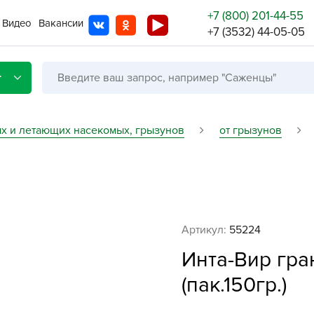
+7 (800) 201-44-55
Видео
Вакансии
+7 (3532) 44-05-05
г
ых и летающих насекомых, грызунов
от грызунов
Со с
Бренды
Не в
Артикул:
55224
A
Инта-Вир гр
A
A
(пак.150гр.)
A