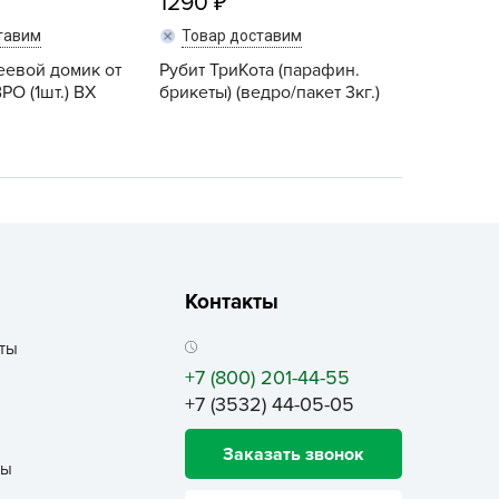
1290
ALBRENTA CHEMICALS
тавим
Товар доставим
arit
еевой домик от
Рубит ТриКота (парафин.
БТ Групп
РО (1шт.) ВХ
брикеты) (ведро/пакет 3кг.)
гробалт
гробиотехнология
грос
гроСпан
ГРОУСПЕХ
грофирма Аэлита
Контакты
грофирма манул
ГРОЭЛИТА
ты
+7 (800) 201-44-55
ЭЛИТА
+7 (3532) 44-05-05
яском
айкал
Заказать звонок
ты
анные штучки