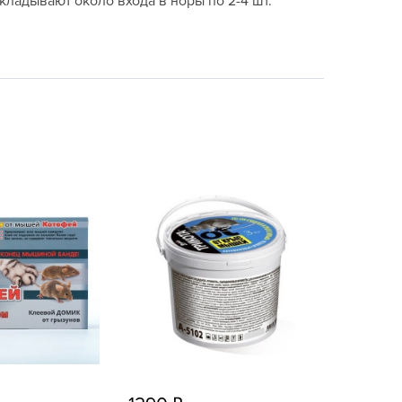
кладывают около входа в норы по 2-4 шт.
echuza
ist'OK
ISTOK
AROLEX
ika
alisad
aco
ehau
obin Green
ubit
antino
erra Vita
ORNADICA
UT BIO
niel