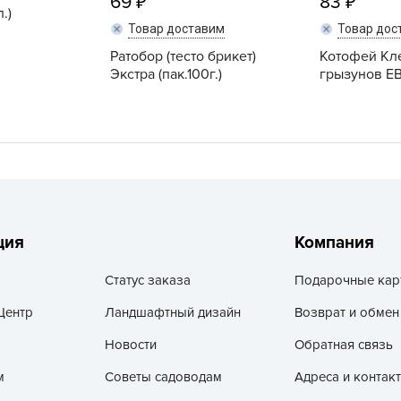
69
83
V
.)
Товар доставим
Товар дос
Z
Ратобор (тесто брикет)
Котофей Кл
А
Экстра (пак.100г.)
грызунов ЕВ
А
А
А
А
А
А
ция
Компания
а
А
Статус заказа
Подарочные кар
А
Центр
Ландшафтный дизайн
Возврат и обмен
А
Новости
Обратная связь
б
м
Советы садоводам
Адреса и контак
Б