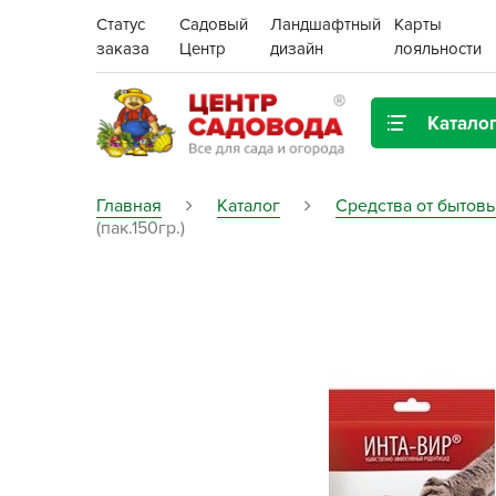
Статус
Садовый
Ландшафтный
Карты
заказа
Центр
дизайн
лояльности
Катало
Газонная трава
Главная
Каталог
Средства от бытов
(пак.150гр.)
Цена:
Грунты, дренаж, мульча
Декор для дома и сада
Поиск
Ёмкости для рассады и
растений,
проращиватели
Картофель семенной