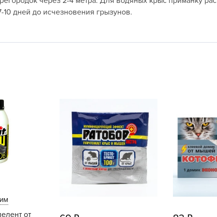
перегородок через 2-4 метра. Для водяных крыс приманку рас
L
7-10 дней до исчезновения грызунов.
L
L
M
N
P
R
R
R
R
S
T
T
T
вим
U
елент от