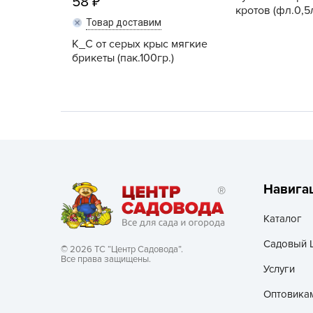
58
кротов (фл.0,5л
Товар доставим
Хозяйственные товары
К_С от серых крыс мягкие
брикеты (пак.100гр.)
Навига
Каталог
Садовый 
© 2026 ТС “Центр Садовода”.
Все права защищены.
Услуги
Оптовика