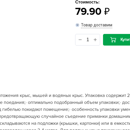
Стоимость:
79.90
B
Товар доставим
B
D
Купи
D
E
e
F
F
G
тожения крыс, мышей и водяных крыс. Упаковка содержит 21
G
е поедания;· оптимально подобранный объем упаковки;· дост
G
ред гибелью покидают помещение;· особенность упаковки ум
G
, предотвращающую случайное съедение приманки домашним
ладываются на подложки (крышки, картонки) или в емкости (б
H