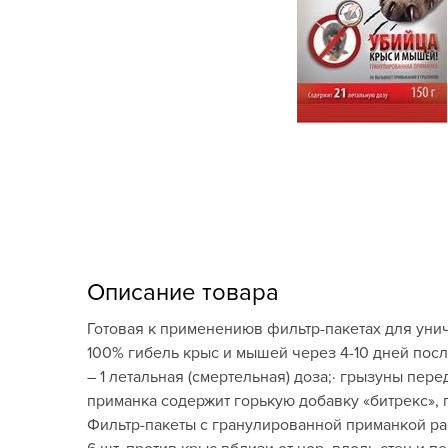
Кашпо, пластик,
керамика
Комнатные горшечные
растения
Консервация и
виноделие
Лук-севок, чеснок
Луковичные,
многолетники Весна
Описание товара
Новогодняя продукция
Готовая к применениюв фильтр-пакетах для унич
100% гибель крыс и мышей через 4-10 дней посл
Отдых в саду, пикник
– 1 летальная (смертельная) доза;· грызуны пе
приманка содержит горькую добавку «битрекс»
Подарочные карты
Фильтр-пакеты с гранулированной приманкой раск