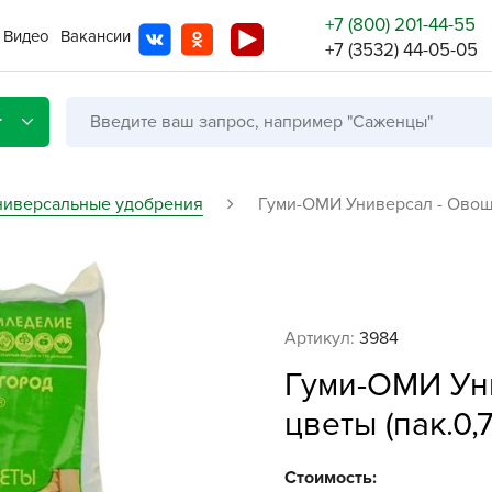
+7 (800) 201-44-55
Видео
Вакансии
+7 (3532) 44-05-05
г
ниверсальные удобрения
Гуми-ОМИ Универсал - Овощи,
Со с
Бренды
Не в
Артикул:
3984
A
Гуми-ОМИ Уни
A
цветы (пак.0,7
A
A
Стоимость: