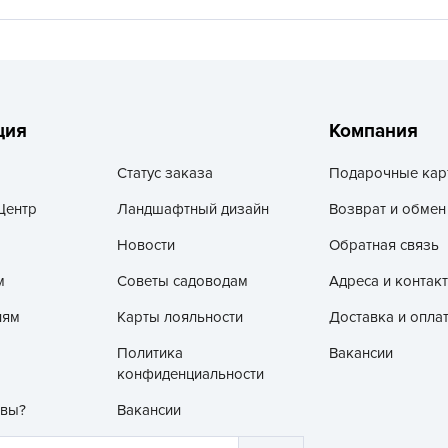
V
Z
А
А
ция
Компания
А
А
Статус заказа
Подарочные кар
А
Центр
Ландшафтный дизайн
Возврат и обмен
А
Новости
Обратная связь
А
м
Советы садоводам
Адреса и контак
а
А
лям
Карты лояльности
Доставка и опла
А
Политика
Вакансии
А
конфиденциальности
б
 вы?
Вакансии
Б