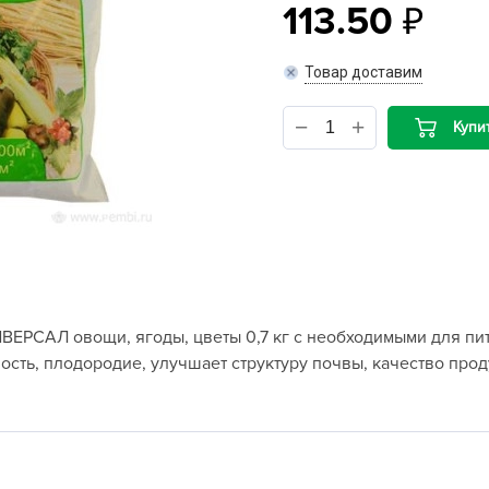
113.50
B
Товар доставим
B
Купи
D
D
E
e
F
F
РСАЛ овощи, ягоды, цветы 0,7 кг с необходимыми для пит
G
сть, плодородие, улучшает структуру почвы, качество прод
G
G
G
H