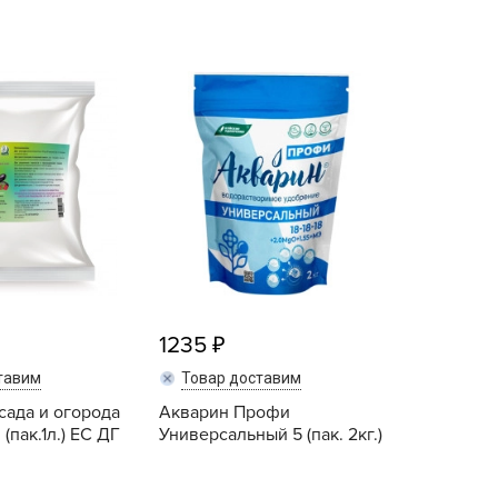
echuza
ist'OK
ISTOK
AROLEX
ika
alisad
aco
ehau
obin Green
ubit
1235
antino
erra Vita
тавим
Товар доставим
сада и огорода
ORNADICA
Акварин Профи
(пак.1л.) ЕС ДГ
Универсальный 5 (пак. 2кг.)
UT BIO
niel