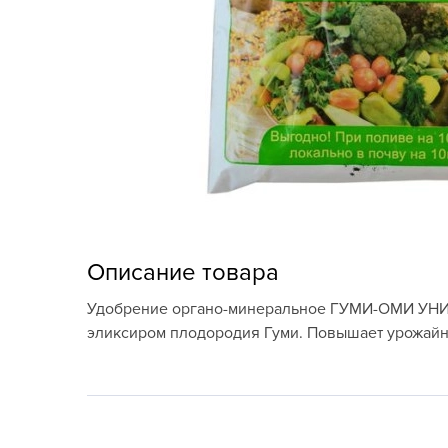
Кашпо, пластик,
керамика
Комнатные горшечные
растения
Консервация и
виноделие
Лук-севок, чеснок
Луковичные,
Описание товара
многолетники Весна
Удобрение органо-минеральное ГУМИ-ОМИ УНИВЕ
Новогодняя продукция
эликсиром плодородия Гуми. Повышает урожайно
Отдых в саду, пикник
Подарочные карты