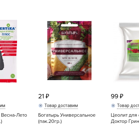
L
L
L
M
N
P
R
R
R
R
21
99
S
T
вим
Товар доставим
Товар дос
 Весна-Лето
Богатырь Универсальное
Цеолит для 
T
)
(пак.20гр.)
Доктор Грин 
T
U