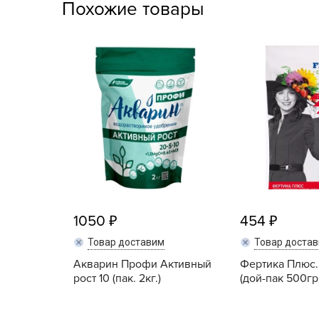
Похожие товары
Посадочный материал
(контейнер)
Садовый инвентарь и
техника
СЕМЕНА
Средства для септиков,
туалетов, компостов,
прудов и бассейнов
Средства защиты
растений
1050
454
Товар доставим
Товар доста
Средства от бытовых и
летающих насекомых,
Акварин Профи Активный
Фертика Плюс.
грызунов
рост 10 (пак. 2кг.)
(дой-пак 500гр.
Удобрения