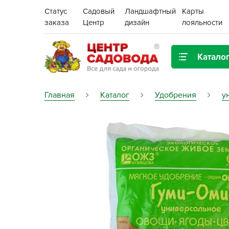
Статус
Садовый
Ландшафтный
Карты
заказа
Центр
дизайн
лояльности
Катало
Газонная трава
Главная
Каталог
Удобрения
у
Цена:
Грунты, дренаж, мульча
Декор для дома и сада
Поиск
Ёмкости для рассады и
растений,
проращиватели
Картофель семенной