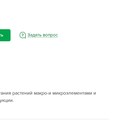
BAMA
ayer Garden
BMC
ona Forte
Задать вопрос
ть
acha Group
r.Klaus
xpert Garden
xpert home
ertika
inland
ания растений макро-и микроэлементами и
rass
укции.
reen Boom
rinda
RIZZLY
oZelock