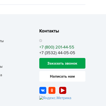
ALBRENTA CHEMICALS
arit
БТ Групп
гробалт
Контакты
гробиотехнология
грос
ты
гроСпан
+7 (800) 201-44-55
+7 (3532) 44-05-05
ГРОУСПЕХ
грофирма Аэлита
Заказать звонок
ты
грофирма манул
ГРОЭЛИТА
та
Написать нам
ЭЛИТА
яском
айкал
анные штучки