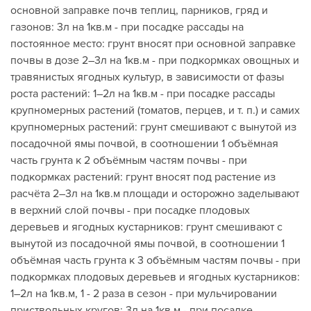
основной заправке почв теплиц, парников, гряд и
газонов: 3л на 1кв.м - при посадке рассады на
постоянное место: грунт вносят при основной заправке
почвы в дозе 2–3л на 1кв.м - при подкормках овощных и
травянистых ягодных культур, в зависимости от фазы
роста растений: 1–2л на 1кв.м - при посадке рассады
крупномерных растений (томатов, перцев, и т. п.) и самих
крупномерных растений: грунт смешивают с вынутой из
посадочной ямы почвой, в соотношении 1 объёмная
часть грунта к 2 объёмным частям почвы - при
подкормках растений: грунт вносят под растение из
расчёта 2–3л на 1кв.м площади и осторожно заделывают
в верхний слой почвы - при посадке плодовых
деревьев и ягодных кустарников: грунт смешивают с
вынутой из посадочной ямы почвой, в соотношении 1
объёмная часть грунта к 3 объёмным частям почвы - при
подкормках плодовых деревьев и ягодных кустарников:
1–2л на 1кв.м, 1 - 2 раза в сезон - при мульчировании
приствольных кругов: 3л на 1кв.м - при посадке