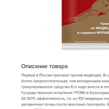
Кашпо, пластик,
керамика
Комнатные горшечные
растения
Консервация и
виноделие
Лук-севок, чеснок
Луковичные,
Описание товара
многолетники Весна
Первый в России препарат против медведки. В 
Новогодняя продукция
более предпочтительным, чем молоденькие коре
гранулированное средство.Его надо внести в по
Отдых в саду, пикник
Государственные испытания ГРОМа в Краснодарс
92-100% эффективность, т.е. из 100 медведок п
Подарочные карты
увлажнение почвы после внесения препарата. А