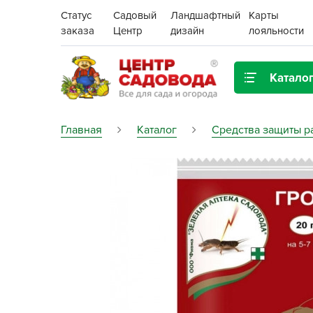
Статус
Садовый
Ландшафтный
Карты
заказа
Центр
дизайн
лояльности
Катало
Газонная трава
Главная
Каталог
Средства защиты р
Цена:
Грунты, дренаж, мульча
Декор для дома и сада
Поиск
Ёмкости для рассады и
растений,
проращиватели
Картофель семенной