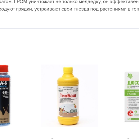
атом. ГРОМ уничтожает не только медведку, он эффективен 
L
одуют грядки, устраивают свои гнезда под растениями в тепл
L
L
M
N
P
R
R
R
R
S
T
T
T
U