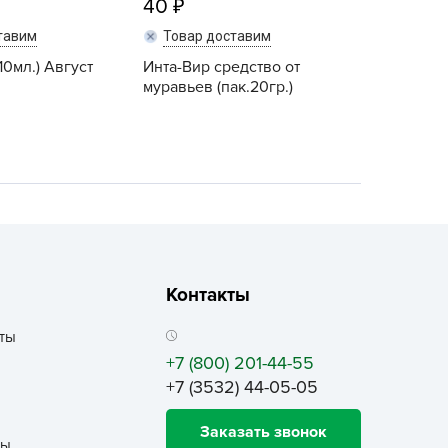
40
ALBRENTA CHEMICALS
тавим
Товар доставим
arit
10мл.) Август
Инта-Вир средство от
БТ Групп
муравьев (пак.20гр.)
гробалт
гробиотехнология
грос
гроСпан
ГРОУСПЕХ
грофирма Аэлита
грофирма манул
Контакты
ГРОЭЛИТА
ты
ЭЛИТА
+7 (800) 201-44-55
яском
+7 (3532) 44-05-05
айкал
Заказать звонок
анные штучки
ты