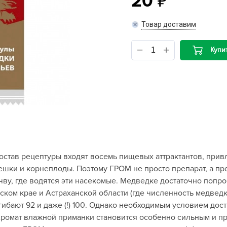
20
B
Товар доставим
B
Купи
D
D
E
e
F
F
состав рецептуры входят восемь пищевых аттрактантов, пр
G
шки и корнеплоды. Поэтому ГРОМ не просто препарат, а пр
G
чву, где водятся эти насекомые. Медведке достаточно попр
G
ком крае и Астраханской области (где численность медведк
G
огибают 92 и даже (!) 100. Однако необходимым условием до
ромат влажной приманки становится особенно сильным и пр
H