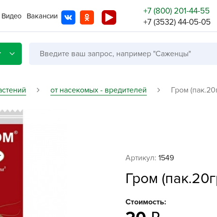
+7 (800) 201-44-55
Видео
Вакансии
+7 (3532) 44-05-05
г
астений
от насекомых - вредителей
Гром (пак.20
Со с
Бренды
Не в
Артикул:
1549
A
Гром (пак.20г
A
A
Стоимость:
A