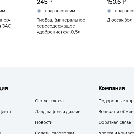
245
150.6
V
вим
Товар доставим
Товар дос
Z
йнер-
ТиоБаш (минеральное
Дюссак (фл.
А
) ЗАС
серосодержащее
А
удобрение) фл.0,5л.
А
А
А
А
А
а
ция
Компания
А
Статус заказа
Подарочные кар
А
А
Центр
Ландшафтный дизайн
Возврат и обмен
б
Новости
Обратная связь
Б
м
Советы садоводам
Адреса и контак