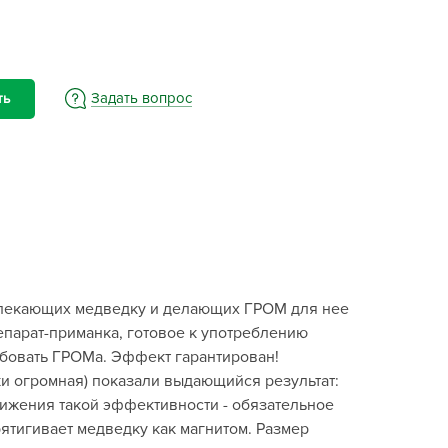
BAMA
ayer Garden
BMC
ona Forte
Задать вопрос
ть
acha Group
r.Klaus
xpert Garden
xpert home
ertika
inland
ивлекающих медведку и делающих ГРОМ для нее
rass
епарат-приманка, готовое к употреблению
reen Boom
обовать ГРОМа. Эффект гарантирован!
rinda
и огромная) показали выдающийся результат:
RIZZLY
стижения такой эффективности - обязательное
ятигивает медведку как магнитом. Размер
oZelock