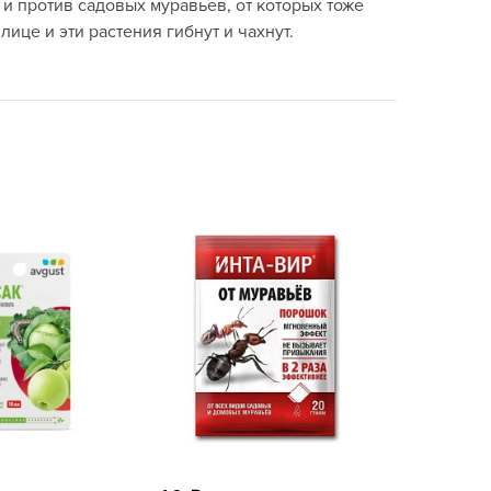
и против садовых муравьев, от которых тоже
echuza
ице и эти растения гибнут и чахнут.
ist'OK
ISTOK
AROLEX
ika
alisad
aco
ehau
obin Green
ubit
antino
erra Vita
ORNADICA
UT BIO
niel