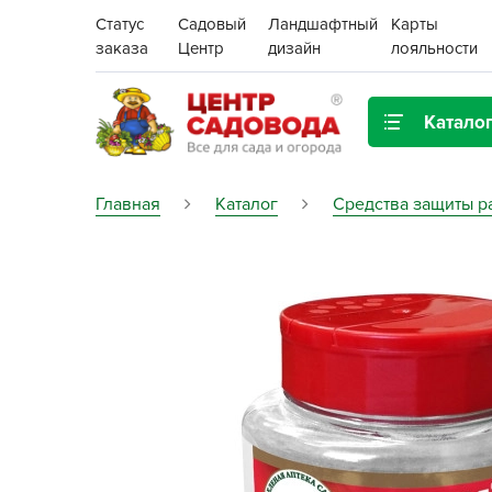
Статус
Садовый
Ландшафтный
Карты
заказа
Центр
дизайн
лояльности
Катало
Газонная трава
Главная
Каталог
Средства защиты р
Цена:
Грунты, дренаж, мульча
Декор для дома и сада
Поиск
Ёмкости для рассады и
растений,
проращиватели
Картофель семенной