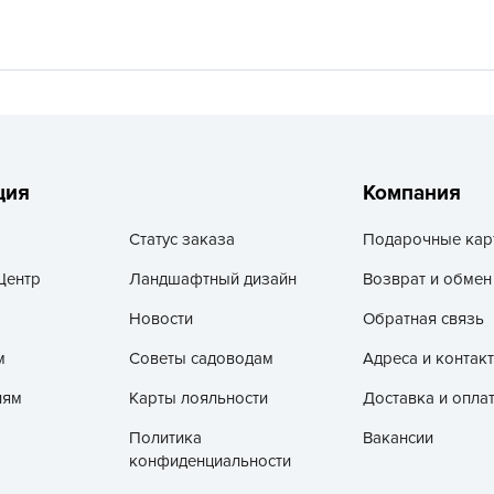
V
Z
А
А
А
А
ция
Компания
А
Статус заказа
Подарочные кар
А
А
Центр
Ландшафтный дизайн
Возврат и обмен
а
Новости
Обратная связь
А
м
Советы садоводам
Адреса и контак
А
лям
Карты лояльности
Доставка и опла
А
Политика
Вакансии
б
конфиденциальности
Б