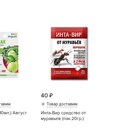
echuza
ist'OK
ISTOK
AROLEX
ika
alisad
aco
ehau
obin Green
ubit
antino
40
erra Vita
тавим
Товар доставим
ORNADICA
10мл.) Август
Инта-Вир средство от
UT BIO
муравьев (пак.20гр.)
niel