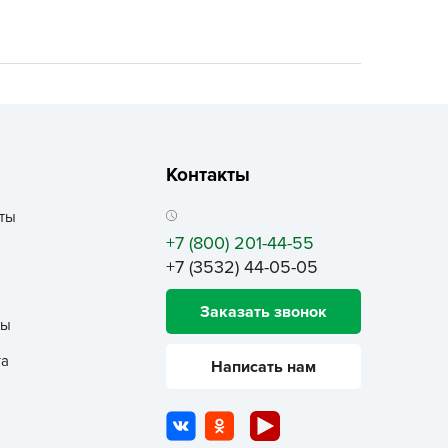
ALBRENTA CHEMICALS
arit
БТ Групп
гробалт
гробиотехнология
грос
Контакты
гроСпан
ты
ГРОУСПЕХ
+7 (800) 201-44-55
грофирма Аэлита
+7 (3532) 44-05-05
грофирма манул
Заказать звонок
ГРОЭЛИТА
ты
ЭЛИТА
та
Написать нам
яском
айкал
анные штучки