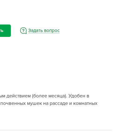
BAMA
ayer Garden
BMC
ona Forte
Задать вопрос
ть
acha Group
r.Klaus
xpert Garden
xpert home
ertika
inland
м действием (более месяца). Удобен в
rass
в почвенных мушек на рассаде и комнатных
reen Boom
rinda
RIZZLY
oZelock