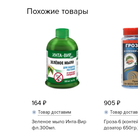
Посадочный материал
Похожие товары
(контейнер)
Садовый инвентарь и
техника
СЕМЕНА
Средства для септиков,
туалетов, компостов,
прудов и бассейнов
Средства защиты
растений
164
905
Средства от бытовых и
Товар доставим
Товар доста
летающих насекомых,
грызунов
Зеленое мыло Инта-Вир
Гроза-6 (конте
фл.300мл.
дозатор 650гр.
Удобрения