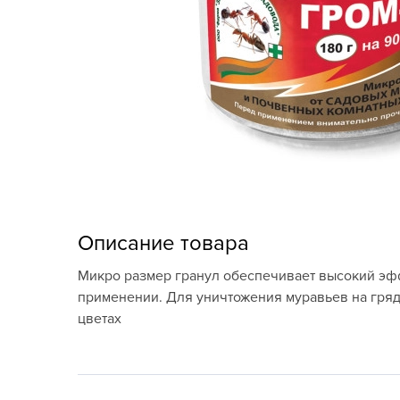
Кашпо, пластик,
керамика
Комнатные горшечные
растения
Консервация и
виноделие
Лук-севок, чеснок
Луковичные,
Описание товара
многолетники Весна
Микро размер гранул обеспечивает высокий эфф
Новогодняя продукция
применении. Для уничтожения муравьев на грядк
цветах
Отдых в саду, пикник
Подарочные карты