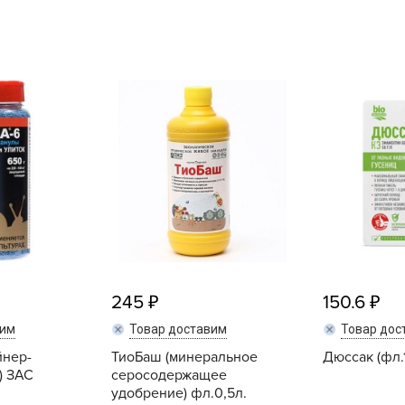
L
L
L
M
N
P
R
R
R
R
S
245
150.6
T
вим
Товар доставим
Товар дос
T
йнер-
ТиоБаш (минеральное
Дюссак (фл.
T
) ЗАС
серосодержащее
U
удобрение) фл.0,5л.