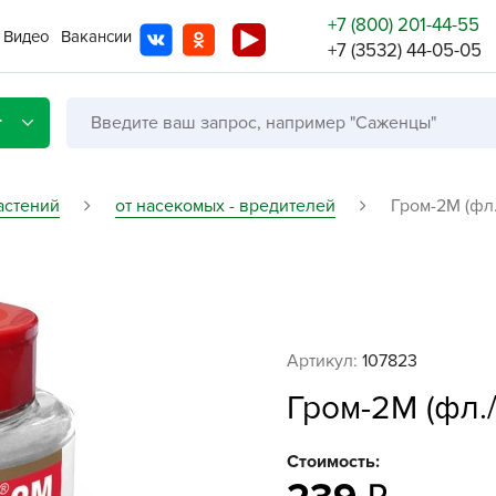
+7 (800) 201-44-55
Видео
Вакансии
+7 (3532) 44-05-05
г
астений
от насекомых - вредителей
Гром-2М (фл.
Со с
Бренды
Не в
Артикул:
107823
A
Гром-2М (фл./
A
A
Стоимость:
A