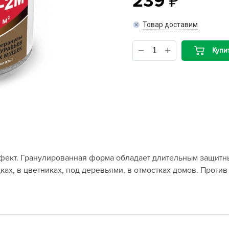
239
B
Товар доставим
B
Купи
D
D
E
e
F
F
ект. Гранулированная форма обладает длительным защитны
G
ах, в цветниках, под деревьями, в отмостках домов. Проти
G
G
G
H