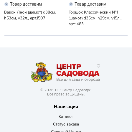
Товар доставим
Товар доставим
Вазон Леон (шамот) d38см,
Горшок Классический №1
h53см, v32л., арт.1507
(шамот) d35см, h29см, v15л.,
арт.1483
© 2026 ТС “Центр Садовода”.
Все права защищены.
Навигация
Каталог
Статус заказа
Садовый Центр