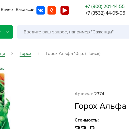
+7 (800) 201-44-55
Видео
Вакансии
+7 (3532) 44-05-05
г
щи
Горох
Горох Альфа 10гр. (Поиск)
Со с
Бренды
Не в
Артикул:
2374
A
Горох Альфа 1
A
A
Стоимость:
A