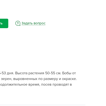
BAMA
ayer Garden
BMC
ona Forte
Задать вопрос
ть
acha Group
r.Klaus
xpert Garden
xpert home
ertika
inland
53 дня. Высота растения 50-55 см. Бобы от
rass
 зерен, выровненных по размеру и окраске.
reen Boom
родолжительное время, посев проводят в
rinda
RIZZLY
oZelock