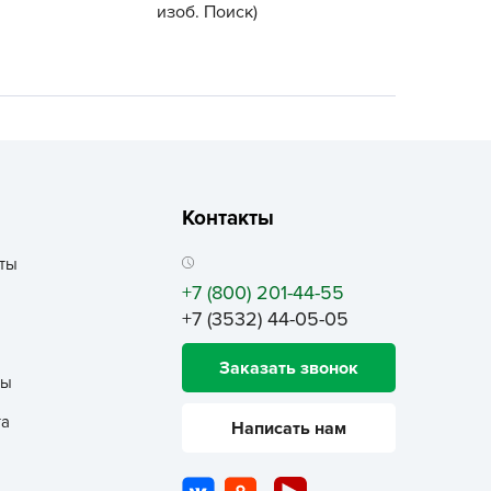
изоб. Поиск)
ALBRENTA CHEMICALS
arit
БТ Групп
гробалт
гробиотехнология
грос
гроСпан
Контакты
ГРОУСПЕХ
ты
грофирма Аэлита
+7 (800) 201-44-55
грофирма манул
+7 (3532) 44-05-05
ГРОЭЛИТА
Заказать звонок
ЭЛИТА
ты
яском
та
Написать нам
айкал
анные штучки