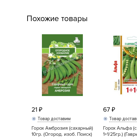
Посадочный материал
(контейнер)
Похожие товары
Садовый инвентарь и
техника
СЕМЕНА
Средства для септиков,
туалетов, компостов,
прудов и бассейнов
Средства защиты
растений
Средства от бытовых и
21
67
летающих насекомых,
грызунов
Товар доставим
Товар доста
Горох Амброзия (сахарный)
Горох Альфа (
Удобрения
10гр. (Огород. изоб. Поиск)
1+1/25гр.) (Гав