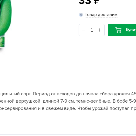
33
B
Товар доставим
B
Купи
D
D
E
e
F
F
ильный сорт. Период от всходов до начала сбора урожая 45-
G
енной верхушкой, длиной 7-9 см, темно-зелёные. В бобе 5-9
G
онсервирования и в свежем виде. Чтобы урожай поступал п
G
G
H