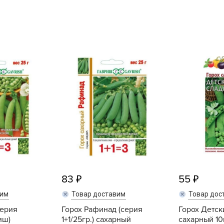
L
L
L
M
N
P
R
R
R
R
S
T
83
55
T
вим
Товар доставим
Товар дос
T
серия
Горох Рафинад (серия
Горох Детск
U
риш)
1+1/25гр.) сахарный
сахарный 10