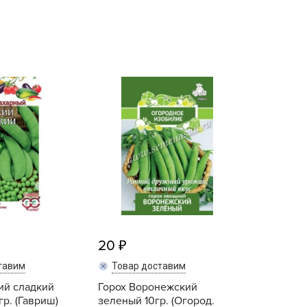
echuza
ist'OK
ISTOK
AROLEX
ika
alisad
aco
ehau
obin Green
ubit
antino
erra Vita
20
ORNADICA
тавим
Товар доставим
UT BIO
ий сладкий
Горох Воронежский
niel
гр. (Гавриш)
зеленый 10гр. (Огород.