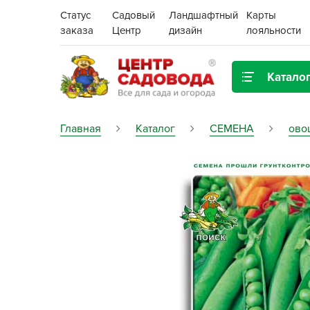
Статус
Садовый
Ландшафтный
Карты
заказа
Центр
дизайн
лояльности
Катало
Газонная трава
Главная
Каталог
СЕМЕНА
ово
Цена:
Грунты, дренаж, мульча
Декор для дома и сада
Поиск
Ёмкости для рассады и
растений,
проращиватели
Картофель семенной