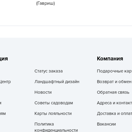
(Гавриш)
V
Z
А
А
А
А
А
ция
Компания
А
Статус заказа
Подарочные кар
А
Центр
Ландшафтный дизайн
Возврат и обмен
а
А
Новости
Обратная связь
А
м
Советы садоводам
Адреса и контак
А
лям
Карты лояльности
Доставка и опла
б
Политика
Вакансии
Б
конфиденциальности