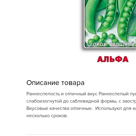
Кашпо, пластик,
керамика
Комнатные горшечные
растения
Консервация и
виноделие
Лук-севок, чеснок
Луковичные,
Описание товара
многолетники Весна
Раннеспелость и отличный вкус Раннеспелый лущ
Новогодняя продукция
слабоизогнутой до саблевидной формы, с заостр
Вкусовые качества отличные. Используют для к
Отдых в саду, пикник
несколько сроков.
Подарочные карты