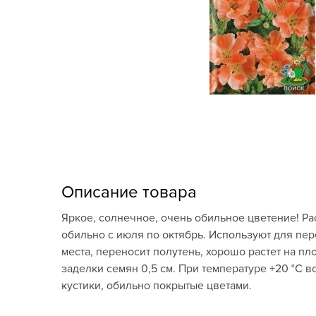
Кашпо, пластик,
керамика
Комнатные горшечные
растения
Консервация и
виноделие
Лук-севок, чеснок
Луковичные,
Описание товара
многолетники Весна
Яркое, солнечное, очень обильное цветение! Ра
Новогодняя продукция
обильно с июля по октябрь. Используют для пер
места, переносит полутень, хорошо растет на п
Отдых в саду, пикник
заделки семян 0,5 см. При температуре +20 °C 
кустики, обильно покрытые цветами.
Подарочные карты