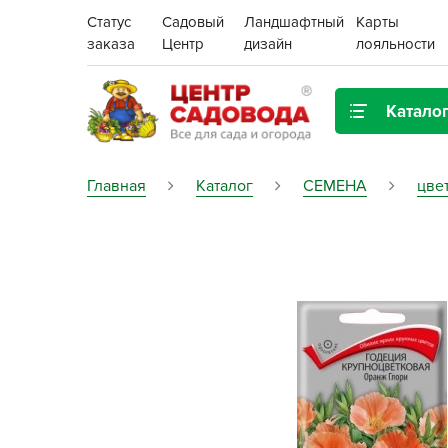
Статус
Садовый
Ландшафтный
Карты
заказа
Центр
дизайн
лояльности
Катало
Газонная трава
Главная
Каталог
СЕМЕНА
цве
Цена:
Грунты, дренаж, мульча
Декор для дома и сада
Поиск
Ёмкости для рассады и
растений,
проращиватели
Картофель семенной