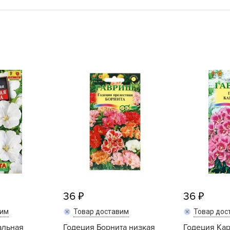
L
L
L
M
N
P
R
R
R
R
S
T
T
36
36
T
вим
Товар доставим
Товар дос
U
альная
Годеция Борнита низкая
Годеция Ка