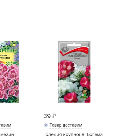
echuza
ist'OK
ISTOK
AROLEX
ika
alisad
aco
ehau
obin Green
ubit
antino
erra Vita
ORNADICA
39
UT BIO
тавим
Товар доставим
niel
рмезин
Годеция крупноцв. Богема