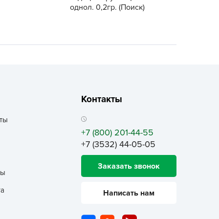
ALBRENTA CHEMICALS
однол. 0,2гр. (Поиск)
arit
БТ Групп
гробалт
гробиотехнология
грос
гроСпан
Контакты
ГРОУСПЕХ
ты
грофирма Аэлита
+7 (800) 201-44-55
грофирма манул
+7 (3532) 44-05-05
ГРОЭЛИТА
Заказать звонок
ЭЛИТА
ты
яском
та
Написать нам
айкал
анные штучки