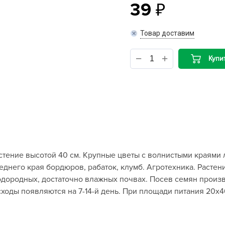
39
B
Товар доставим
B
Купи
D
D
E
e
F
F
стение высотой 40 см. Крупные цветы с волнистыми краями
G
еднего края бордюров, рабаток, клумб. Агротехника. Расте
G
лодородных, достаточно влажных почвах. Посев семян произв
G
всходы появляются на 7-14-й день. При площади питания 20
G
H