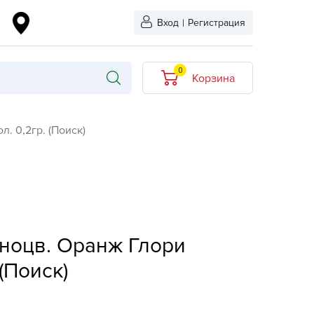
Вход
|
Регистрация
0
Корзина
В корзине нет
. 0,2гр. (Поиск)
товаров
кидкой
Хит продаж
Новинка
ыбрано
L-KO
ноцв. Оранж Глори
LT
 (Поиск)
quapulse
vgust