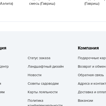
V
(Аэлита)
смесь (Гавриш)
(Гавриш)
Z
А
А
А
А
А
ция
Компания
А
Статус заказа
Подарочные кар
А
Центр
Ландшафтный дизайн
Возврат и обмен
а
А
Новости
Обратная связь
А
м
Советы садоводам
Адреса и контак
А
лям
Карты лояльности
Доставка и опла
б
Политика
Вакансии
Б
конфиденциальности