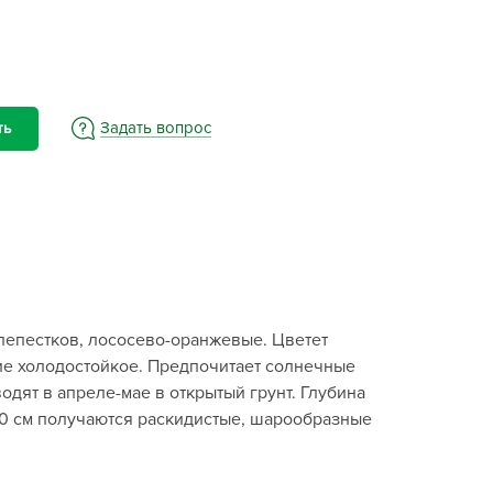
BAMA
ayer Garden
BMC
ona Forte
Задать вопрос
ть
acha Group
r.Klaus
xpert Garden
xpert home
ertika
inland
 лепестков, лососево-оранжевые. Цветет
rass
ние холодостойкое. Предпочитает солнечные
reen Boom
одят в апреле-мае в открытый грунт. Глубина
rinda
х40 см получаются раскидистые, шарообразные
RIZZLY
oZelock