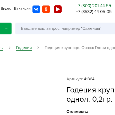
+7 (800) 201-44-55
Видео
Вакансии
+7 (3532) 44-05-05
г
ты
Годеция
Годеция крупноцв. Оранж Глори однол
Со с
Бренды
Не в
Артикул:
41364
A
Годеция круп
A
однол. 0,2гр.
A
A
Стоимость: