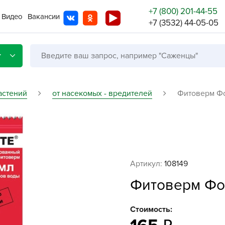
+7 (800) 201-44-55
Видео
Вакансии
+7 (3532) 44-05-05
г
астений
от насекомых - вредителей
Фитоверм Фор
Со с
Бренды
Не в
Артикул:
108149
A
Фитоверм Фор
A
A
Стоимость:
A