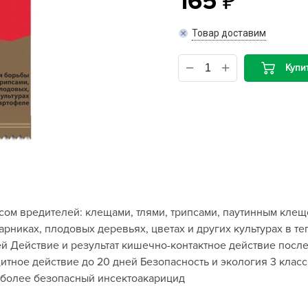
165
B
Товар доставим
B
Купи
D
D
E
e
F
F
ксом вредителей: клещами, тлями, трипсами, паутинным кле
G
рниках, плодовых деревьях, цветах и других культурах в те
G
 Действие и результат кишечно-контактное действие после
G
щитное действие до 20 дней Безопасность и экология 3 клас
G
более безопасный инсектоакарицид
H