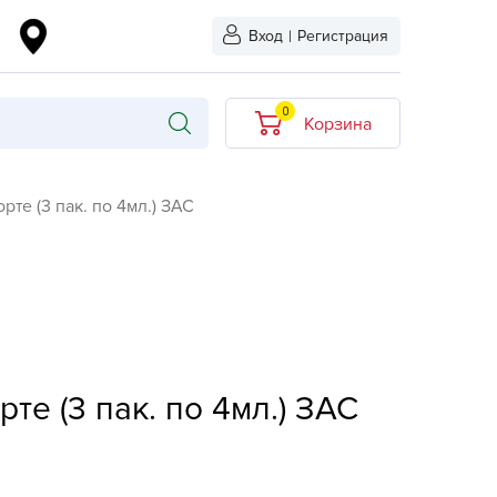
Вход
|
Регистрация
0
Корзина
В корзине нет
те (3 пак. по 4мл.) ЗАС
товаров
кидкой
Хит продаж
Новинка
ыбрано
L-KO
те (3 пак. по 4мл.) ЗАС
LT
quapulse
vgust