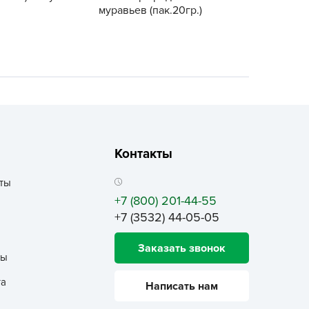
ALBRENTA CHEMICALS
муравьев (пак.20гр.)
arit
БТ Групп
гробалт
гробиотехнология
грос
гроСпан
Контакты
ГРОУСПЕХ
грофирма Аэлита
ты
грофирма манул
+7 (800) 201-44-55
ГРОЭЛИТА
+7 (3532) 44-05-05
ЭЛИТА
Заказать звонок
яском
ты
айкал
та
Написать нам
анные штучки