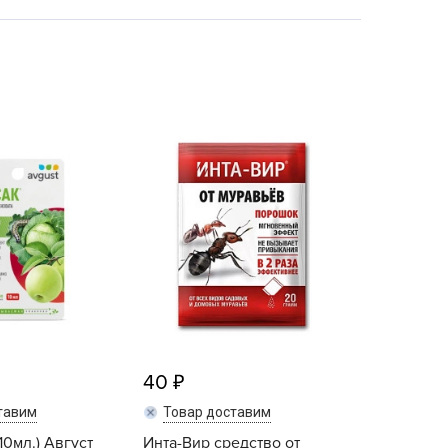
echuza
ist'OK
ISTOK
AROLEX
ika
alisad
aco
ehau
obin Green
ubit
antino
erra Vita
ORNADICA
40
UT BIO
тавим
Товар доставим
niel
10мл.) Август
Инта-Вир средство от