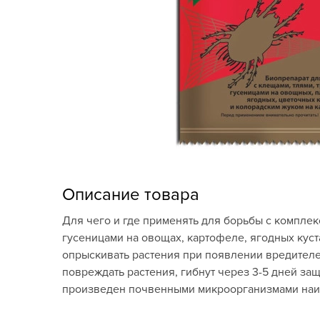
Кашпо, пластик,
керамика
Комнатные горшечные
растения
Консервация и
виноделие
Лук-севок, чеснок
Луковичные,
Описание товара
многолетники Весна
Для чего и где применять для борьбы с компле
Новогодняя продукция
гусеницами на овощах, картофеле, ягодных куста
опрыскивать растения при появлении вредителей
Отдых в саду, пикник
повреждать растения, гибнут через 3-5 дней за
произведен почвенными микроорганизмами наи
Подарочные карты