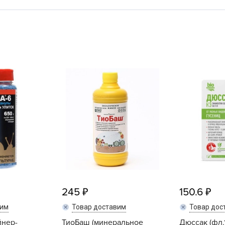
L
L
L
M
N
P
R
R
R
R
S
T
T
245
150.6
T
вим
Товар доставим
Товар дос
U
йнер-
ТиоБаш (минеральное
Дюссак (фл.