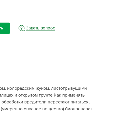
BAMA
ayer Garden
BMC
ona Forte
Задать вопрос
ть
acha Group
r.Klaus
xpert Garden
xpert home
ertika
inland
щом, колорадским жуком, листогрызущими
rass
плицах и открытом грунте Как применять
reen Boom
 обработки вредители перестают питаться,
rinda
с (умеренно опасное вещество) биопрепарат
RIZZLY
oZelock