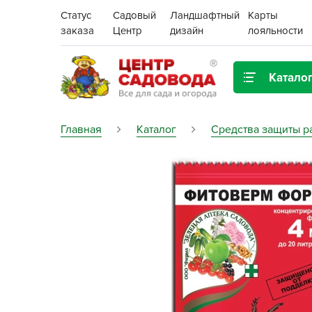
Статус
Садовый
Ландшафтный
Карты
заказа
Центр
дизайн
лояльности
Катало
Газонная трава
Главная
Каталог
Средства защиты р
Цена:
Грунты, дренаж, мульча
Декор для дома и сада
Поиск
Ёмкости для рассады и
растений,
проращиватели
Картофель семенной