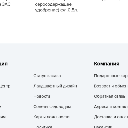
V
) ЗАС
серосодержащее
удобрение) фл.0,5л.
Z
А
А
А
А
А
ция
Компания
А
А
Статус заказа
Подарочные кар
а
Центр
Ландшафтный дизайн
Возврат и обмен
А
Новости
Обратная связь
А
А
м
Советы садоводам
Адреса и контак
б
лям
Карты лояльности
Доставка и опла
Б
Политика
Вакансии