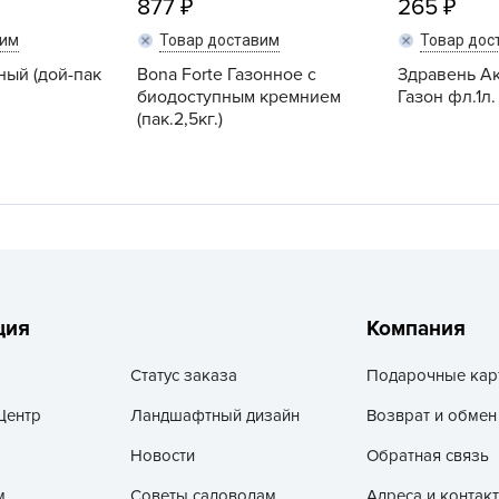
877
265
V
вим
Товар доставим
Товар дос
Z
ный (дой-пак
Bona Forte Газонное с
Здравень А
А
биодоступным кремнием
Газон фл.1л.
А
(пак.2,5кг.)
А
А
А
А
А
а
ция
Компания
А
Статус заказа
Подарочные кар
А
А
Центр
Ландшафтный дизайн
Возврат и обмен
б
Новости
Обратная связь
Б
м
Советы садоводам
Адреса и контак