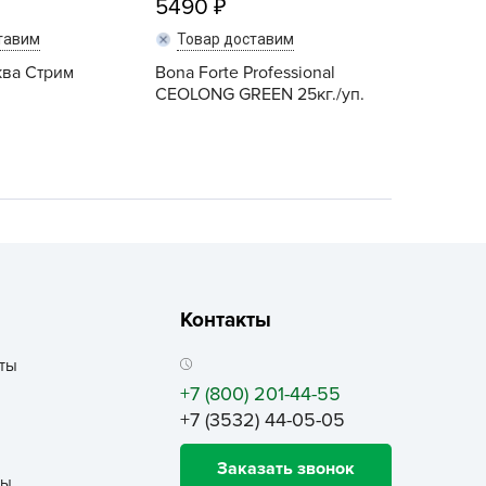
5490
ALBRENTA CHEMICALS
тавим
Товар доставим
arit
ква Стрим
Bona Forte Professional
БТ Групп
CEOLONG GREEN 25кг./уп.
гробалт
гробиотехнология
грос
гроСпан
ГРОУСПЕХ
грофирма Аэлита
грофирма манул
Контакты
ГРОЭЛИТА
ты
ЭЛИТА
+7 (800) 201-44-55
яском
+7 (3532) 44-05-05
айкал
Заказать звонок
анные штучки
ты