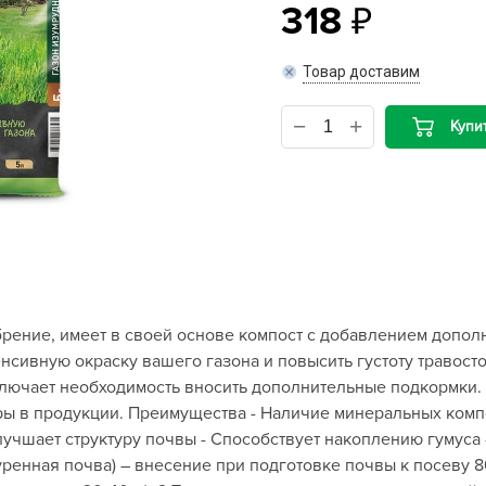
318
B
Товар доставим
B
Купи
D
D
E
e
F
F
рение, имеет в своей основе компост с добавлением допол
G
нсивную окраску вашего газона и повысить густоту травосто
G
сключает необходимость вносить дополнительные подкормки.
G
ры в продукции. Преимущества - Наличие минеральных комп
G
 Улучшает структуру почвы - Способствует накоплению гумус
уренная почва) – внесение при подготовке почвы к посеву 8
H