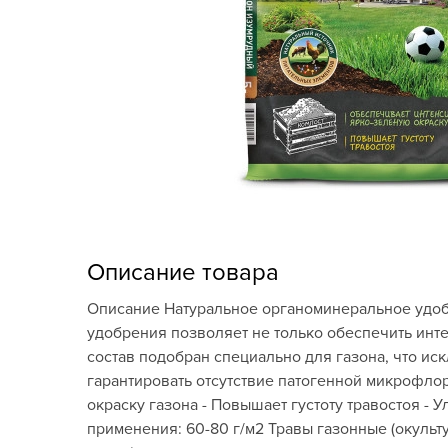
Кашпо, пластик,
керамика
Комнатные горшечные
растения
Консервация и
виноделие
Лук-севок, чеснок
Луковичные,
Описание товара
многолетники Весна
Описание Натуральное органоминеральное удоб
Новогодняя продукция
удобрения позволяет не только обеспечить инте
состав подобран специально для газона, что и
Отдых в саду, пикник
гарантировать отсутствие патогенной микрофло
окраску газона - Повышает густоту травостоя -
Подарочные карты
применения: 60-80 г/м2 Травы газонные (окульт