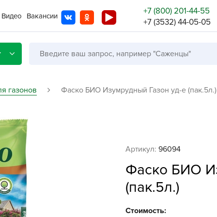
+7 (800) 201-44-55
Видео
Вакансии
+7 (3532) 44-05-05
г
ля газонов
Фаско БИО Изумрудный Газон уд-е (пак.5л.)
Со с
Бренды
Не в
Артикул:
96094
A
Фаско БИО И
A
(пак.5л.)
A
A
Стоимость: