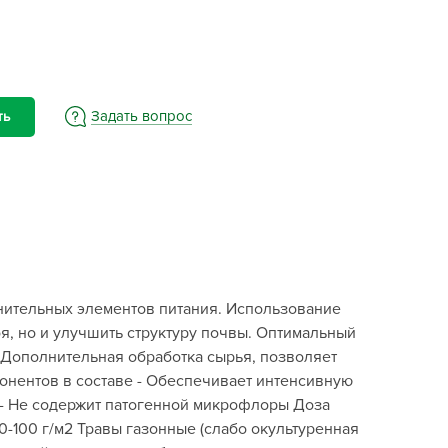
BAMA
ayer Garden
BMC
ona Forte
Задать вопрос
ть
acha Group
r.Klaus
xpert Garden
xpert home
ertika
inland
нительных элементов питания. Использование
rass
я, но и улучшить структуру почвы. Оптимальный
reen Boom
 Дополнительная обработка сырья, позволяет
rinda
онентов в составе - Обеспечивает интенсивную
RIZZLY
а - Не содержит патогенной микрофлоры Доза
0-100 г/м2 Травы газонные (слабо окультуренная
oZelock