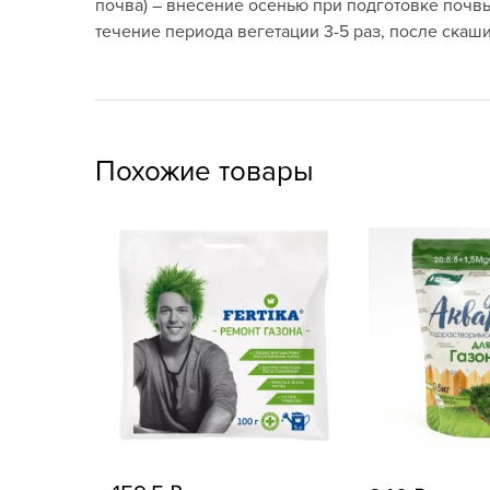
почва) – внесение осенью при подготовке почвы
Посадочный материал
течение периода вегетации 3-5 раз, после скаш
(контейнер)
Садовый инвентарь и
техника
СЕМЕНА
Похожие товары
Средства для септиков,
туалетов, компостов,
прудов и бассейнов
Средства защиты
растений
Средства от бытовых и
летающих насекомых,
грызунов
Удобрения