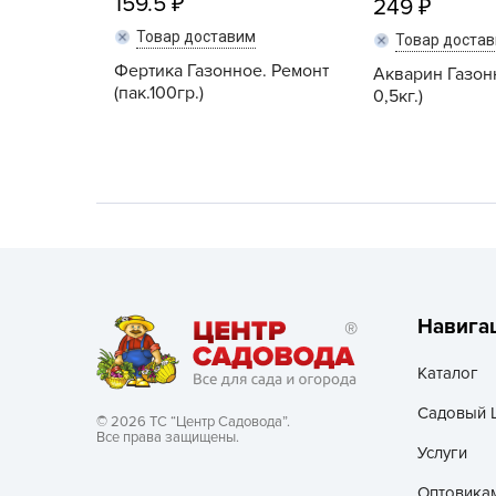
159.5
249
Товар доставим
Хозяйственные товары
Товар доста
Фертика Газонное. Ремонт
Акварин Газон
(пак.100гр.)
0,5кг.)
Навига
Каталог
Садовый 
© 2026 ТС “Центр Садовода”.
Все права защищены.
Услуги
Оптовика