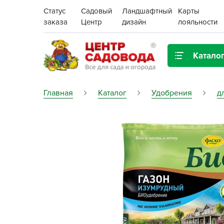
Статус
Садовый
Ландшафтный
Карты
заказа
Центр
дизайн
лояльности
Катало
Газонная трава
Главная
Каталог
Удобрения
д
Цена:
Грунты, дренаж, мульча
Декор для дома и сада
Поиск
Ёмкости для рассады и
растений,
проращиватели
Картофель семенной