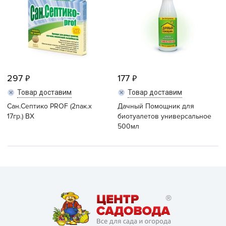
297
177
Товар доставим
Товар доставим
Сан.Септико PROF (2пак.х
Дачный Помощник для
17гр.) ВХ
биотуалетов универсальное
500мл