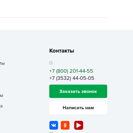
ALBRENTA CHEMICALS
arit
БТ Групп
гробалт
гробиотехнология
грос
Контакты
гроСпан
ты
ГРОУСПЕХ
+7 (800) 201-44-55
грофирма Аэлита
+7 (3532) 44-05-05
грофирма манул
Заказать звонок
ГРОЭЛИТА
ты
ЭЛИТА
та
Написать нам
яском
айкал
анные штучки