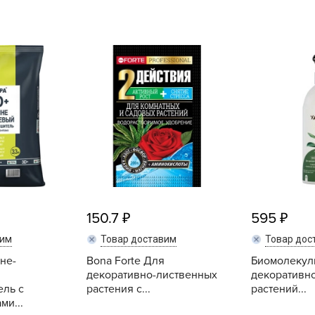
L
L
L
M
N
P
R
R
R
R
150.7
595
S
T
вим
Товар доставим
Товар дос
не-
Bona Forte Для
Биомолекул
T
декоративно-лиственных
декоративн
T
ль с
растения с...
растений...
ми...
U