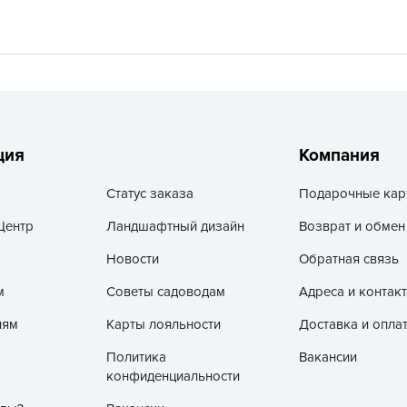
V
Z
А
А
А
А
ция
Компания
А
Статус заказа
Подарочные кар
А
Центр
Ландшафтный дизайн
Возврат и обмен
А
а
Новости
Обратная связь
А
м
Советы садоводам
Адреса и контак
А
лям
Карты лояльности
Доставка и опла
А
Политика
Вакансии
б
конфиденциальности
Б