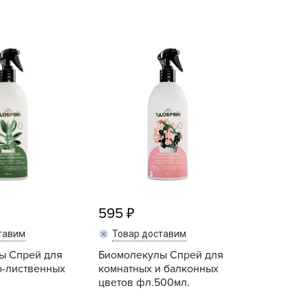
echuza
ist'OK
ISTOK
AROLEX
ika
alisad
aco
ehau
obin Green
ubit
595
antino
erra Vita
тавим
Товар доставим
ы Спрей для
ORNADICA
Биомолекулы Спрей для
о-лиственных
комнатных и балконных
UT BIO
цветов фл.500мл.
niel