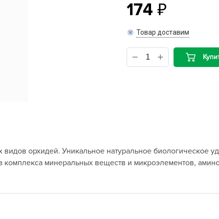
174
B
Товар доставим
B
Купи
D
D
E
e
F
F
 видов орхидей. Уникальное натуральное биологическое удо
G
з комплекса минеральных веществ и микроэлементов, амин
G
G
G
H