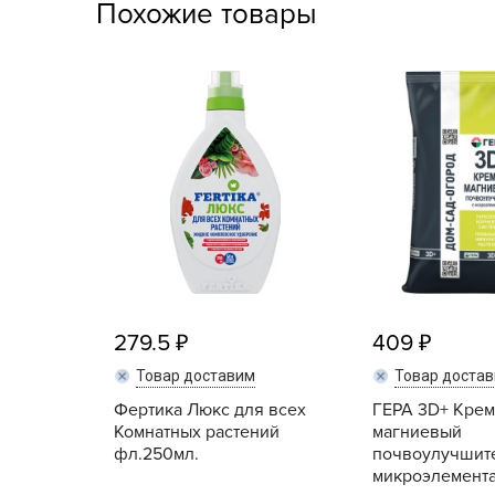
Похожие товары
Посадочный материал
(контейнер)
Садовый инвентарь и
техника
СЕМЕНА
Средства для септиков,
туалетов, компостов,
прудов и бассейнов
Средства защиты
растений
279.5
409
Товар доставим
Товар доста
Средства от бытовых и
летающих насекомых,
Фертика Люкс для всех
ГЕРА 3D+ Крем
грызунов
Комнатных растений
магниевый
фл.250мл.
почвоулучшите
микроэлемента
Удобрения