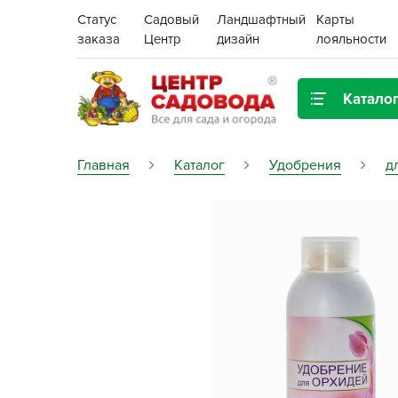
Статус
Садовый
Ландшафтный
Карты
заказа
Центр
дизайн
лояльности
Катало
Газонная трава
Главная
Каталог
Удобрения
д
Цена:
Грунты, дренаж, мульча
Декор для дома и сада
Поиск
Ёмкости для рассады и
растений,
проращиватели
Картофель семенной