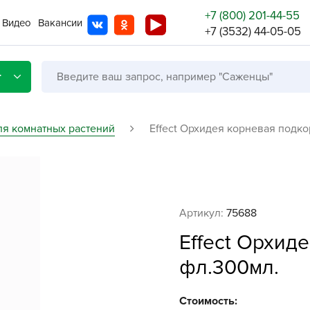
+7 (800) 201-44-55
Видео
Вакансии
+7 (3532) 44-05-05
г
ля комнатных растений
Effect Орхидея корневая подк
Со с
Бренды
Не в
Артикул:
75688
A
Effect Орхид
A
фл.300мл.
A
A
Стоимость: