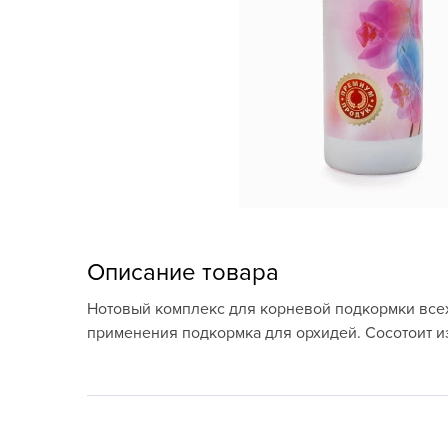
Кашпо, пластик,
керамика
Комнатные горшечные
растения
Консервация и
виноделие
Лук-севок, чеснок
Луковичные,
Описание товара
многолетники Весна
Нотовый комплекс для корневой подкормки всех
Новогодняя продукция
применения подкормка для орхидей. Сосотоит и
Отдых в саду, пикник
Подарочные карты