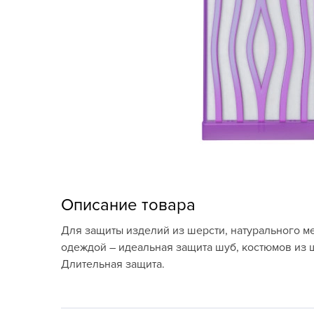
Кашпо, пластик,
керамика
Комнатные горшечные
растения
Консервация и
виноделие
Лук-севок, чеснок
Луковичные,
многолетники Весна
Описание товара
Новогодняя продукция
Для защиты изделий из шерсти, натурального м
одеждой – идеальная защита шуб, костюмов из ш
Отдых в саду, пикник
Длительная защита.
Подарочные карты