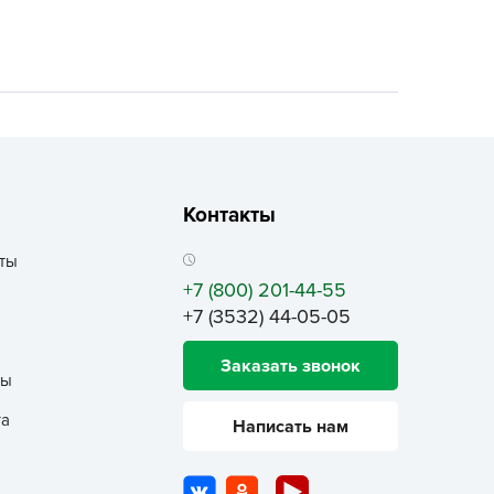
ALBRENTA CHEMICALS
arit
БТ Групп
гробалт
гробиотехнология
грос
гроСпан
Контакты
ГРОУСПЕХ
ты
грофирма Аэлита
+7 (800) 201-44-55
грофирма манул
+7 (3532) 44-05-05
ГРОЭЛИТА
Заказать звонок
ЭЛИТА
ты
яском
та
Написать нам
айкал
анные штучки