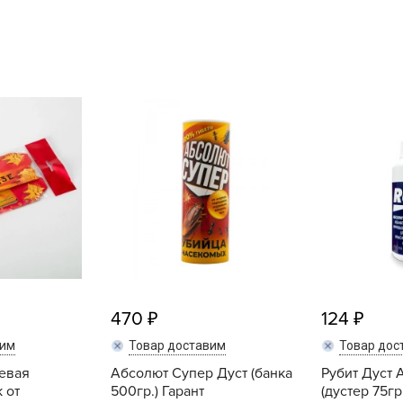
L
L
L
M
N
P
R
R
R
R
S
T
470
124
T
вим
Товар доставим
Товар дос
T
евая
Абсолют Супер Дуст (банка
Рубит Дуст 
U
 от
500гр.) Гарант
(дустер 75гр.