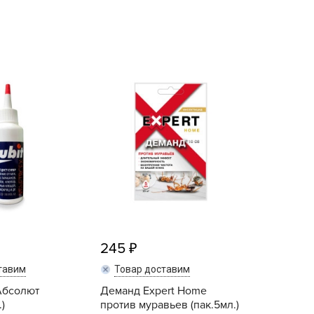
echuza
ist'OK
ISTOK
AROLEX
ika
alisad
aco
ehau
obin Green
ubit
antino
erra Vita
245
ORNADICA
тавим
Товар доставим
UT BIO
Абсолют
Деманд Expert Home
niel
)
против муравьев (пак.5мл.)