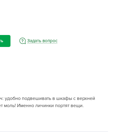
BAMA
ayer Garden
BMC
ona Forte
acha Group
Задать вопрос
ть
r.Klaus
xpert Garden
xpert home
ertika
inland
rass
ач: удобно подвешивать в шкафы с верхней
reen Boom
ет моль! Именно личинки портят вещи.
rinda
RIZZLY
oZelock