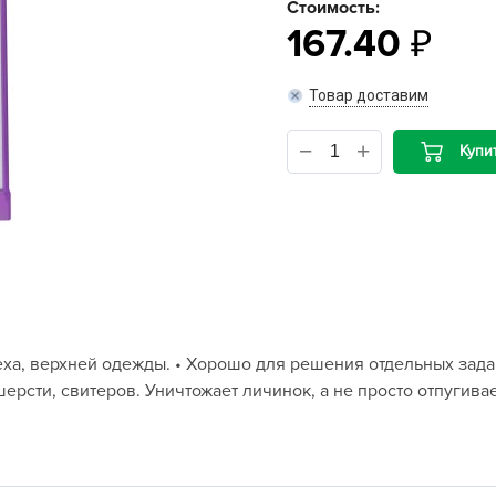
Стоимость:
167.40
B
Товар доставим
B
D
Купи
D
E
e
F
F
G
еха, верхней одежды. • Хорошо для решения отдельных зад
G
ерсти, свитеров. Уничтожает личинок, а не просто отпугива
G
G
H