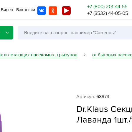
+7 (800) 201-44-55
Видео
Вакансии
+7 (3532) 44-05-05
г
ых и летающих насекомых, грызунов
от бытовых насеко
Со с
Бренды
Не в
Артикул:
68973
A
Dr.Klaus Сек
A
A
Лаванда 1шт./
A