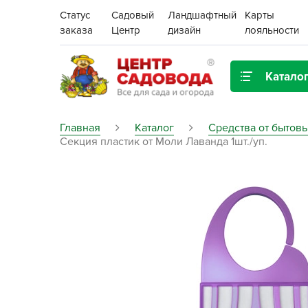
Статус
Садовый
Ландшафтный
Карты
заказа
Центр
дизайн
лояльности
Катало
Газонная трава
Главная
Каталог
Средства от бытов
Секция пластик от Моли Лаванда 1шт./уп.
Цена:
Грунты, дренаж, мульча
Декор для дома и сада
Поиск
Ёмкости для рассады и
растений,
проращиватели
Картофель семенной