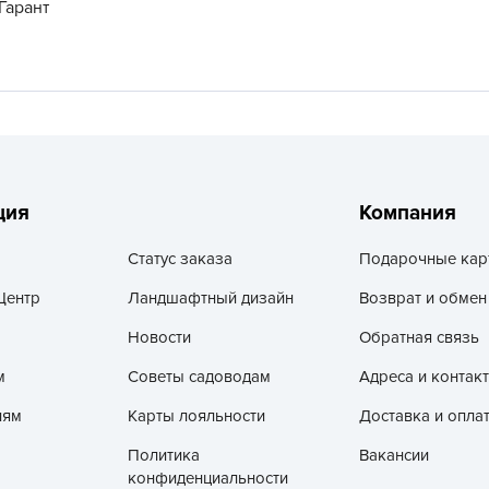
 Гарант
V
Z
А
А
А
А
А
ция
Компания
А
Статус заказа
Подарочные кар
А
Центр
Ландшафтный дизайн
Возврат и обмен
а
Новости
Обратная связь
А
А
м
Советы садоводам
Адреса и контак
А
лям
Карты лояльности
Доставка и опла
б
Политика
Вакансии
Б
конфиденциальности