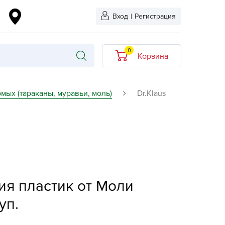
Вход
|
Регистрация
0
Корзина
В корзине нет
мых (тараканы, муравьи, моль)
Dr.Klaus
товаров
кидкой
Хит продаж
Новинка
ыбрано
L-KO
ция пластик от Моли
LT
quapulse
уп.
vgust