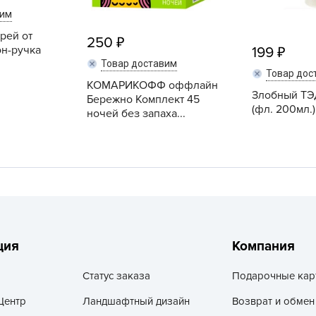
V
вим
Z
рей от
250
н-ручка
199
А
Товар доставим
А
Товар дос
КОМАРИКОФФ оффлайн
А
Злобный ТЭ
Бережно Комплект 45
(фл. 200мл.)
ночей без запаха...
А
А
А
А
а
А
А
ция
Компания
А
Статус заказа
Подарочные кар
б
Центр
Ландшафтный дизайн
Возврат и обмен
Б