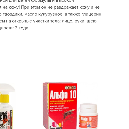
сной для детей формулы и высокой
echuza
на кожу! При этом он не раздражает кожу и не
ist'OK
гвоздики, масло кукурузное, а также глицерин,
ISTOK
 на открытые участки тела: лицо, руки, шею,
ности: 3 года.
AROLEX
ika
alisad
aco
ehau
obin Green
ubit
antino
erra Vita
ORNADICA
UT BIO
niel