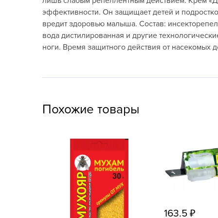
лишь слабым репеллентным действием. Крем «Да
Посадочный материал
эффективности. Он защищает детей и подростков
(контейнер)
вредит здоровью малыша. Состав: инсекторепелл
вода дистилированная и другие технологические
Садовый инвентарь и
ноги. Время защитного действия от насекомых до
техника
СЕМЕНА
Средства для септиков,
туалетов, компостов,
Похожие товары
прудов и бассейнов
Средства защиты
растений
Средства от бытовых и
летающих насекомых,
грызунов
Удобрения
163.5