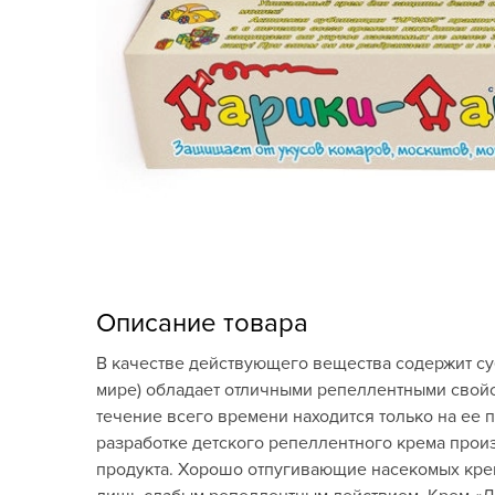
Кашпо, пластик,
керамика
Комнатные горшечные
растения
Консервация и
виноделие
Лук-севок, чеснок
Луковичные,
многолетники Весна
Описание товара
Новогодняя продукция
В качестве действующего вещества содержит су
мире) обладает отличными репеллентными свойст
Отдых в саду, пикник
течение всего времени находится только на ее 
разработке детского репеллентного крема про
Подарочные карты
продукта. Хорошо отпугивающие насекомых крем