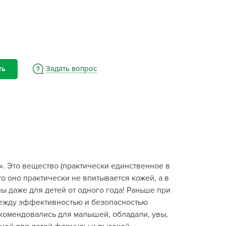
BAMA
ayer Garden
BMC
ona Forte
acha Group
Задать вопрос
ть
r.Klaus
xpert Garden
xpert home
ertika
inland
rass
. Это вещество (практически единственное в
reen Boom
о оно практически не впитывается кожей, а в
rinda
ы даже для детей от одного года! Раньше при
RIZZLY
между эффективностью и безопасностью
екомендовались для малышей, обладали, увы,
oZelock