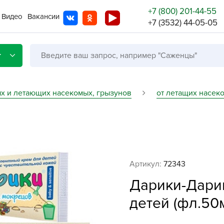
+7 (800) 201-44-55
Видео
Вакансии
+7 (3532) 44-05-05
г
ых и летающих насекомых, грызунов
от летащих насеко
Со с
Бренды
Не в
Артикул:
72343
A
Дарики-Дарик
A
A
детей (фл.50м
A