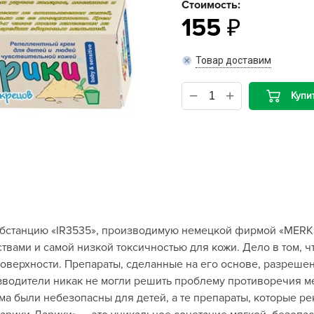
Стоимость:
155
B
Товар доставим
B
D
Купи
D
E
e
F
F
G
бстанцию «IR3535», производимую немецкой фирмой «MERK»
G
вами и самой низкой токсичностью для кожи. Дело в том, чт
G
поверхности. Препараты, сделанные на его основе, разрешен
G
изводители никак не могли решить проблему противоречия 
а были небезопасны для детей, а те препараты, которые р
H