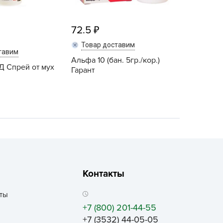
ALBRENTA CHEMICALS
arit
72.5
БТ Групп
Товар доставим
гробалт
тавим
Альфа 10 (бан. 5гр./кор.)
гробиотехнология
Д Спрей от мух
Гарант
грос
гроСпан
ГРОУСПЕХ
грофирма Аэлита
грофирма манул
ГРОЭЛИТА
ЭЛИТА
Контакты
яском
ты
айкал
+7 (800) 201-44-55
анные штучки
+7 (3532) 44-05-05