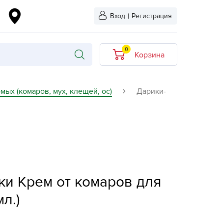
Вход
|
Регистрация
0
Корзина
В корзине нет
мых (комаров, мух, клещей, ос)
Дарики-
товаров
кидкой
Хит продаж
Новинка
ыбрано
L-KO
и Крем от комаров для
LT
quapulse
л.)
vgust