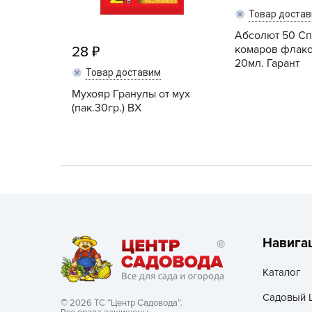
Товар доста
Хозяйственные товары
Абсолют 50 Сп
комаров флако
28
20мл. Гарант
Товар доставим
Мухояр Гранулы от мух
(пак.30гр.) ВХ
Навига
Каталог
Садовый 
© 2026 ТС “Центр Садовода”.