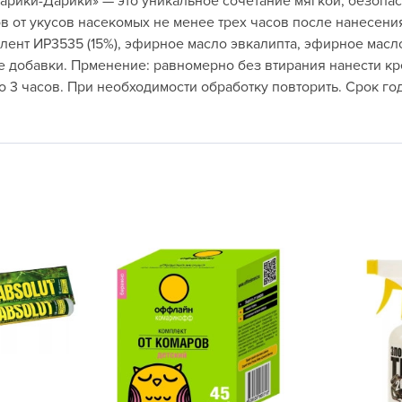
рики-Дарики» — это уникальное сочетание мягкой, безопа
L
 от укусов насекомых не менее трех часов после нанесения 
L
ент ИР3535 (15%), эфирное масло эвкалипта, эфирное масло 
L
 добавки. Прменение: равномерно без втирания нанести крем
 3 часов. При необходимости обработку повторить. Срок год
M
N
P
R
R
R
R
S
T
T
T
U