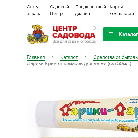
Статус
Садовый
Ландшафтный
Карты
заказа
Центр
дизайн
лояльности
Катало
Газонная трава
Главная
Каталог
Средства от бытов
Дарики Крем от комаров для детей (фл.50мл.)
Цена:
Грунты, дренаж, мульча
Декор для дома и сада
Поиск
Ёмкости для рассады и
растений,
проращиватели
Картофель семенной