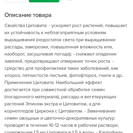
Описание товара
Свойства Цитовита: - ускоряет рост растений, повышает
их устойчивость к неблагоприятным условиям
выращивания (недостаток света при выращивании
рассады, заморозки, повышенная влажность или,
наоборот, засушливая погода); - снижают опадение
завязей, предотвращают отмирание точек роста. -
средство для профилактики таких заболеваний, как
хлороз, пятнистости листьев, фитофтороз, гнили и др..
Применение Цитовита: Наибольший эффект
достигается при совместной обработке семян
(посадочного материала), рассады и вегетирующих
растений Эпином-экстра и Цитовитом, а для
корнеплодов Циркона с Цитовитом. - Замачивание
семян овощных и цветочно-декоративных культур
проводят в течение 10-12 часов в рабочем растворе,
содержащем 1.5 мл Цитовита в 1.5 л воды. - Картофель,