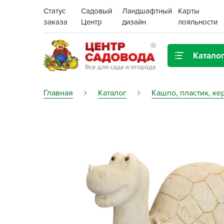
Статус
Садовый
Ландшафтный
Карты
заказа
Центр
дизайн
лояльности
Катало
Газонная трава
Главная
Каталог
Кашпо, пластик, ке
Цена:
Грунты, дренаж, мульча
Декор для дома и сада
Поиск
Ёмкости для рассады и
растений,
проращиватели
Картофель семенной