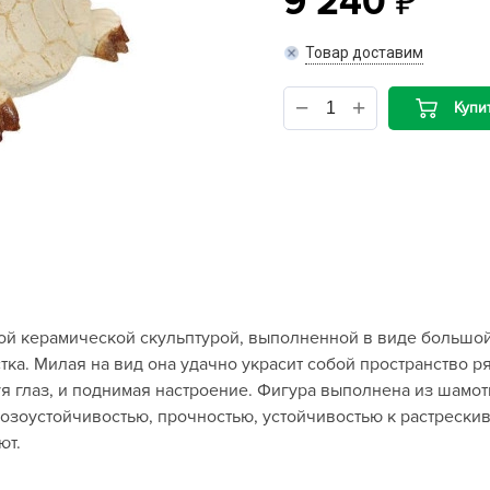
9 240
B
Товар доставим
B
Купи
D
D
E
e
F
F
ой керамической скульптурой, выполненной в виде большой 
G
ка. Милая на вид она удачно украсит собой пространство ря
G
уя глаз, и поднимая настроение. Фигура выполнена из шамо
G
розоустойчивостью, прочностью, устойчивостью к растрески
G
ют.
H