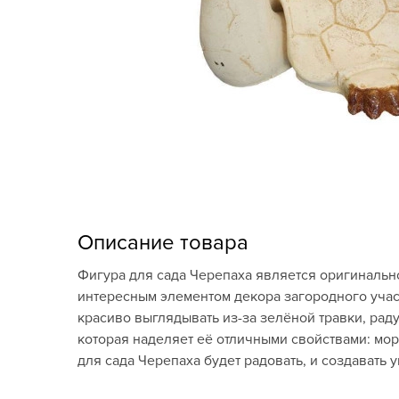
Кашпо, пластик,
керамика
Комнатные горшечные
растения
Консервация и
виноделие
Лук-севок, чеснок
Луковичные,
Описание товара
многолетники Весна
Фигура для сада Черепаха является оригинальн
Новогодняя продукция
интересным элементом декора загородного участ
красиво выглядывать из-за зелёной травки, рад
Отдых в саду, пикник
которая наделяет её отличными свойствами: мо
для сада Черепаха будет радовать, и создавать у
Подарочные карты