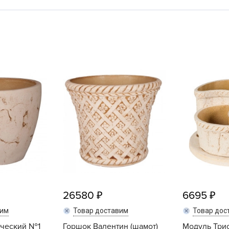
L
L
L
M
N
P
R
R
R
R
S
T
T
26580
6695
T
вим
Товар доставим
Товар дос
U
ический №1
Горшок Валентин (шамот)
Модуль Трио