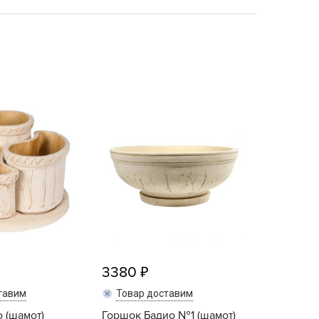
echuza
ist'OK
ISTOK
AROLEX
ika
alisad
aco
ehau
obin Green
ubit
antino
erra Vita
ORNADICA
3380
UT BIO
тавим
Товар доставим
niel
 (шамот)
Горшок Бадио №1 (шамот)