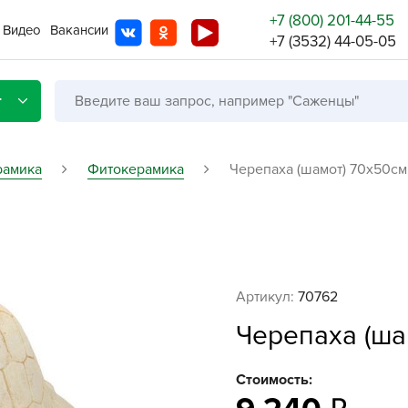
+7 (800) 201-44-55
Видео
Вакансии
+7 (3532) 44-05-05
г
рамика
Фитокерамика
Черепаха (шамот) 70х50см.
Со с
Бренды
Не в
Артикул:
70762
A
Черепаха (шам
A
A
Стоимость:
A