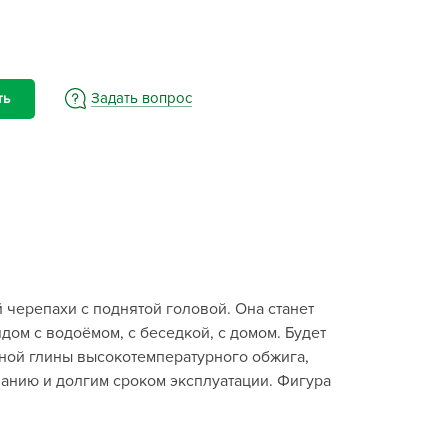
BAMA
ayer Garden
BMC
ona Forte
Задать вопрос
ть
acha Group
r.Klaus
xpert Garden
xpert home
ertika
inland
черепахи с поднятой головой. Она станет
rass
дом с водоёмом, с беседкой, с домом. Будет
reen Boom
тной глины высокотемпературного обжига,
rinda
ванию и долгим сроком эксплуатации. Фигура
RIZZLY
oZelock