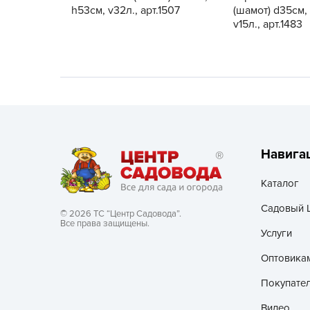
h53см, v32л., арт.1507
(шамот) d35см,
v15л., арт.1483
Хозяйственные товары
Навига
Каталог
Садовый 
© 2026 ТС “Центр Садовода”.
Все права защищены.
Услуги
Оптовика
Покупате
Видео