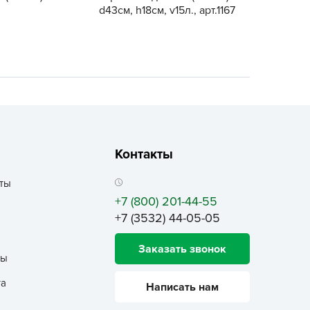
ALBRENTA CHEMICALS
d43см, h18см, v15л., арт.1167
arit
БТ Групп
гробалт
гробиотехнология
грос
гроСпан
Контакты
ГРОУСПЕХ
грофирма Аэлита
ты
грофирма манул
+7 (800) 201-44-55
ГРОЭЛИТА
+7 (3532) 44-05-05
ЭЛИТА
Заказать звонок
яском
ты
айкал
та
Написать нам
анные штучки