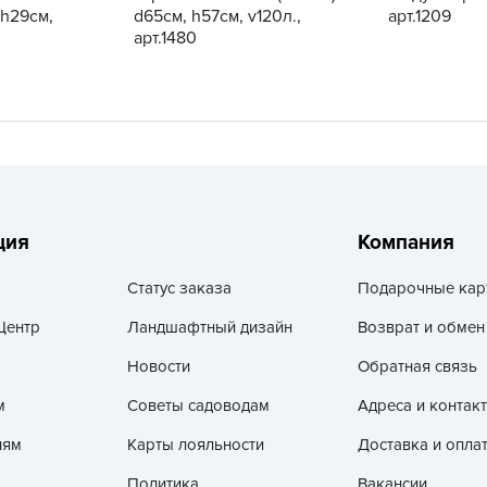
V
 h29см,
d65см, h57см, v120л.,
арт.1209
арт.1480
Z
А
А
А
А
А
ция
Компания
А
А
Статус заказа
Подарочные кар
а
Центр
Ландшафтный дизайн
Возврат и обмен
А
Новости
Обратная связь
А
А
м
Советы садоводам
Адреса и контак
б
лям
Карты лояльности
Доставка и опла
Б
Политика
Вакансии