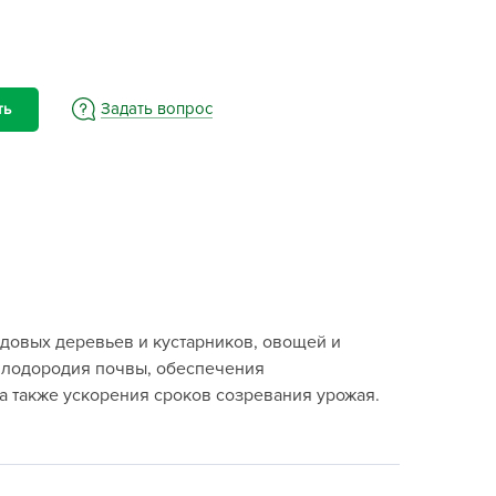
BAMA
ayer Garden
BMC
ona Forte
Задать вопрос
ть
acha Group
r.Klaus
xpert Garden
xpert home
ertika
inland
одовых деревьев и кустарников, овощей и
rass
 плодородия почвы, обеспечения
reen Boom
 также ускорения сроков созревания урожая.
rinda
RIZZLY
oZelock