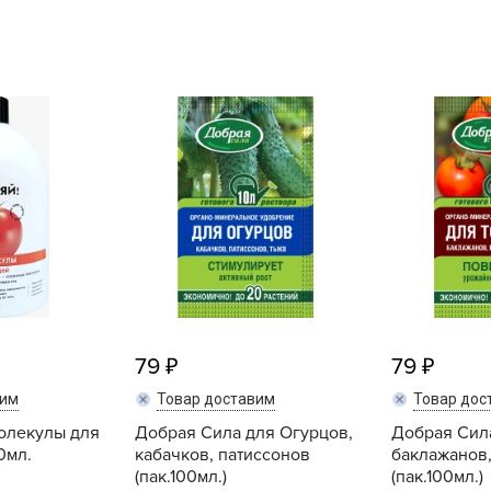
L
L
L
M
N
P
R
R
R
R
S
79
79
T
вим
Товар доставим
Товар дос
T
олекулы для
Добрая Сила для Огурцов,
Добрая Сила
T
0мл.
кабачков, патиссонов
баклажанов
U
(пак.100мл.)
(пак.100мл.)