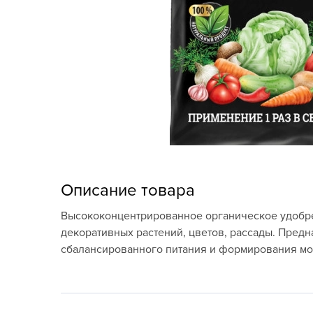
Кашпо, пластик,
керамика
Комнатные горшечные
растения
Консервация и
виноделие
Лук-севок, чеснок
Луковичные,
Описание товара
многолетники Весна
Высококонцентрированное органическое удобрен
Новогодняя продукция
декоративных растений, цветов, рассады. Пред
сбалансированного питания и формирования мощ
Отдых в саду, пикник
Подарочные карты