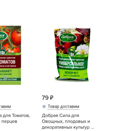
echuza
ist'OK
ISTOK
AROLEX
ika
alisad
aco
ehau
obin Green
ubit
antino
79
erra Vita
тавим
Товар доставим
ORNADICA
 для Томатов,
Добрая Сила для
UT BIO
, перцев
Овощных, плодовых и
niel
декоративных культур ...