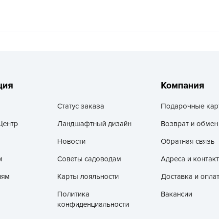
V
Z
А
А
А
А
ция
Компания
А
Статус заказа
Подарочные кар
А
А
Центр
Ландшафтный дизайн
Возврат и обмен
а
Новости
Обратная связь
А
м
Советы садоводам
Адреса и контак
А
лям
Карты лояльности
Доставка и опла
А
Политика
Вакансии
б
конфиденциальности
Б