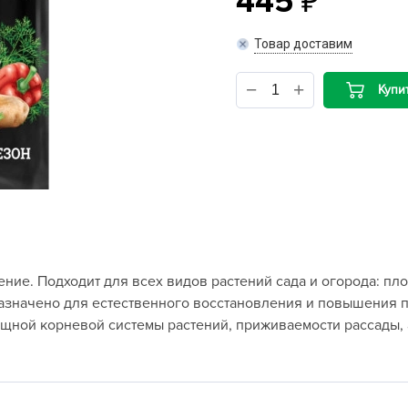
445
B
Товар доставим
B
Купи
D
D
E
e
F
F
ие. Подходит для всех видов растений сада и огорода: пл
G
назначено для естественного восстановления и повышения
G
ной корневой системы растений, приживаемости рассады, а
G
G
H