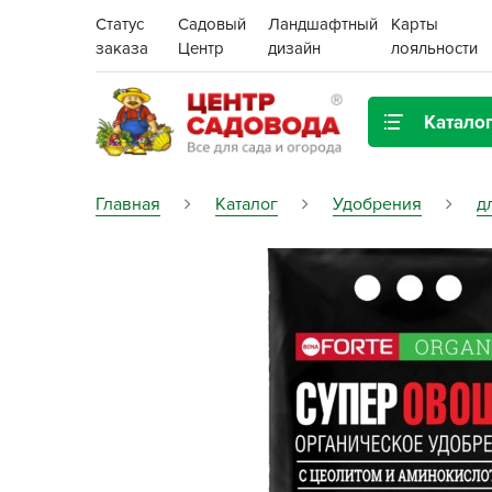
Статус
Садовый
Ландшафтный
Карты
заказа
Центр
дизайн
лояльности
Катало
Газонная трава
Главная
Каталог
Удобрения
д
Цена:
Грунты, дренаж, мульча
Декор для дома и сада
Поиск
Ёмкости для рассады и
растений,
проращиватели
Картофель семенной