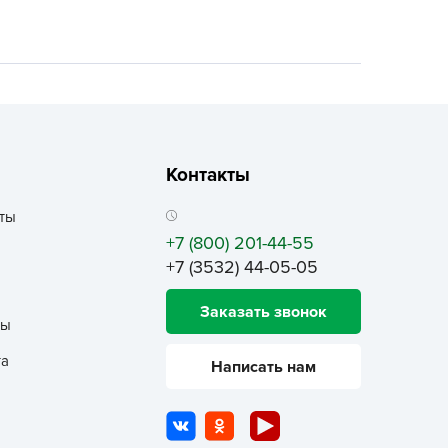
ALBRENTA CHEMICALS
arit
БТ Групп
гробалт
гробиотехнология
грос
Контакты
гроСпан
ты
ГРОУСПЕХ
+7 (800) 201-44-55
грофирма Аэлита
+7 (3532) 44-05-05
грофирма манул
Заказать звонок
ГРОЭЛИТА
ты
ЭЛИТА
та
Написать нам
яском
айкал
анные штучки