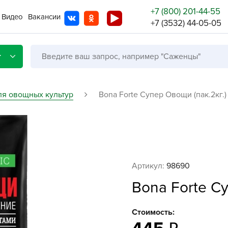
+7 (800) 201-44-55
Видео
Вакансии
+7 (3532) 44-05-05
г
ля овощных культур
Bona Forte Супер Овощи (пак.2кг.)
Со с
Бренды
Не в
Артикул:
98690
A
Bona Forte Су
A
A
Стоимость:
A