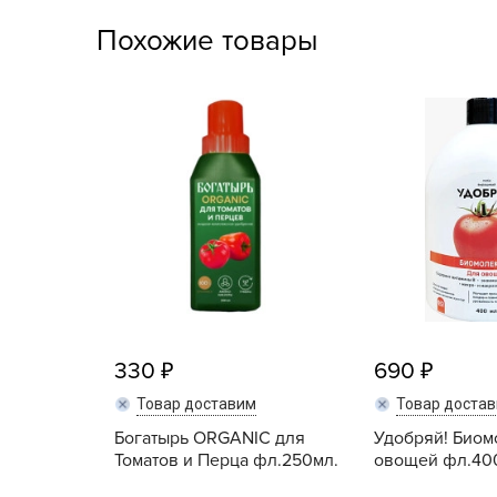
Посадочный материал
Похожие товары
(контейнер)
Садовый инвентарь и
техника
СЕМЕНА
Средства для септиков,
туалетов, компостов,
прудов и бассейнов
Средства защиты
растений
330
690
Средства от бытовых и
Товар доставим
Товар доста
летающих насекомых,
грызунов
Богатырь ORGANIC для
Удобряй! Биом
Томатов и Перца фл.250мл.
овощей фл.40
Удобрения