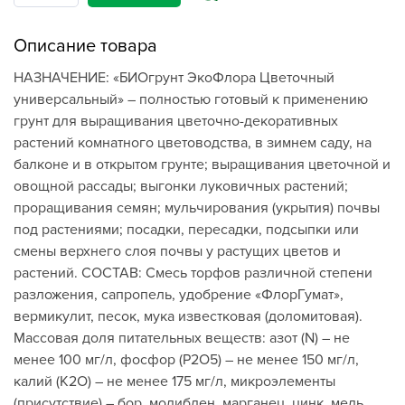
Описание товара
НАЗНАЧЕНИЕ: «БИОгрунт ЭкоФлора Цветочный
универсальный» – полностью готовый к применению
грунт для выращивания цветочно-декоративных
растений комнатного цветоводства, в зимнем саду, на
балконе и в открытом грунте; выращивания цветочной и
овощной рассады; выгонки луковичных растений;
проращивания семян; мульчирования (укрытия) почвы
под растениями; посадки, пересадки, подсыпки или
смены верхнего слоя почвы у растущих цветов и
растений. СОСТАВ: Смесь торфов различной степени
разложения, сапропель, удобрение «ФлорГумат»,
вермикулит, песок, мука известковая (доломитовая).
Массовая доля питательных веществ: азот (N) – не
менее 100 мг/л, фосфор (Р2О5) – не менее 150 мг/л,
калий (К2О) – не менее 175 мг/л, микроэлементы
(присутствие) – бор, молибден, марганец, цинк, медь,