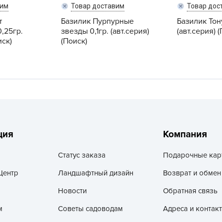
V
вим
Товар доставим
Товар дос
т
Базилик Пурпурные
Базилик Тон
Z
,25гр.
звезды 0,1гр. (авт.серия)
(авт.серия) 
А
иск)
(Поиск)
А
А
А
А
А
А
ция
Компания
а
А
Статус заказа
Подарочные кар
А
Центр
Ландшафтный дизайн
Возврат и обмен
А
Новости
Обратная связь
б
м
Советы садоводам
Адреса и контак
Б