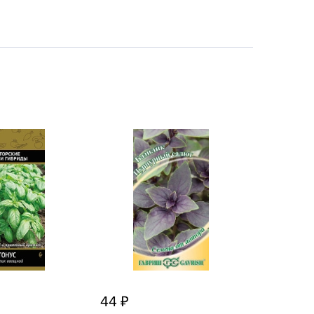
echuza
ist'OK
ISTOK
AROLEX
ika
alisad
aco
ehau
obin Green
ubit
antino
erra Vita
ORNADICA
UT BIO
44
niel