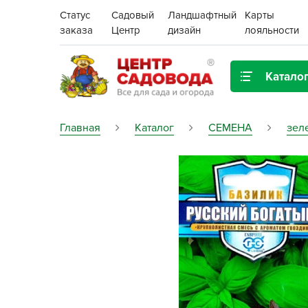
Статус
Садовый
Ландшафтный
Карты
заказа
Центр
дизайн
лояльности
Катало
Газонная трава
Главная
Каталог
СЕМЕНА
зел
Цена:
Грунты, дренаж, мульча
Декор для дома и сада
Поиск
Ёмкости для рассады и
растений,
проращиватели
Картофель семенной