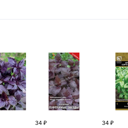
L
L
L
M
N
P
R
R
R
R
S
T
T
T
34
34
U