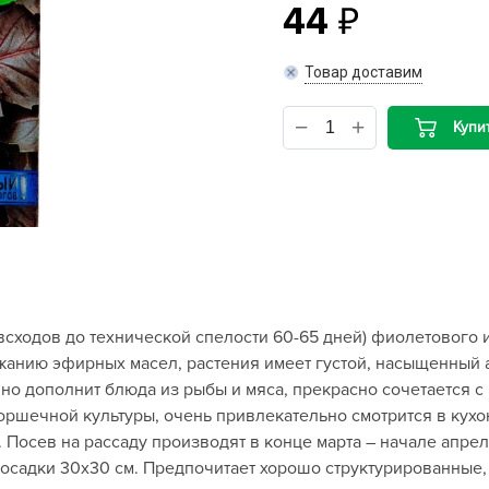
44
B
Товар доставим
B
Купи
D
D
E
e
F
F
 всходов до технической спелости 60-65 дней) фиолетового 
G
анию эфирных масел, растения имеет густой, насыщенный ар
G
чно дополнит блюда из рыбы и мяса, прекрасно сочетается 
G
 горшечной культуры, очень привлекательно смотрится в ку
G
Посев на рассаду производят в конце марта – начале апреля
посадки 30x30 см. Предпочитает хорошо структурированные,
H