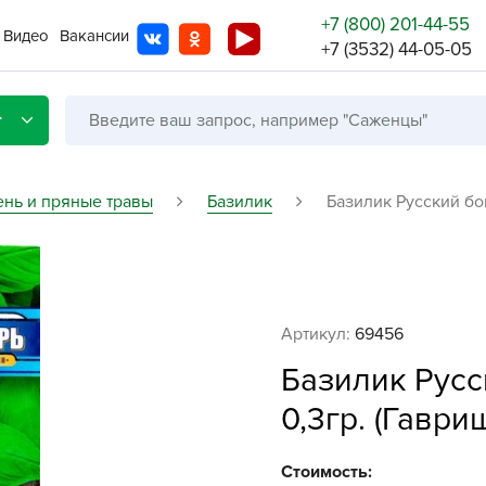
+7 (800) 201-44-55
Видео
Вакансии
+7 (3532) 44-05-05
г
ень и пряные травы
Базилик
Базилик Русский бог
Со с
Бренды
Не в
Артикул:
69456
A
Базилик Русс
A
0,3гр. (Гаври
A
A
Стоимость: