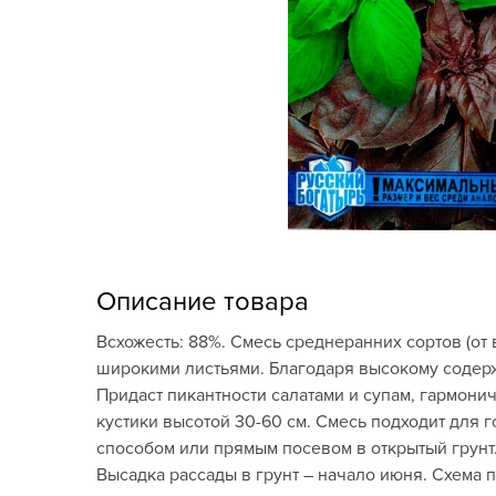
Кашпо, пластик,
керамика
Комнатные горшечные
растения
Консервация и
виноделие
Лук-севок, чеснок
Луковичные,
Описание товара
многолетники Весна
Всхожесть: 88%. Смесь среднеранних сортов (от
Новогодняя продукция
широкими листьями. Благодаря высокому содерж
Придаст пикантности салатами и супам, гармони
Отдых в саду, пикник
кустики высотой 30-60 см. Смесь подходит для
способом или прямым посевом в открытый грунт. 
Подарочные карты
Высадка рассады в грунт – начало июня. Схема 