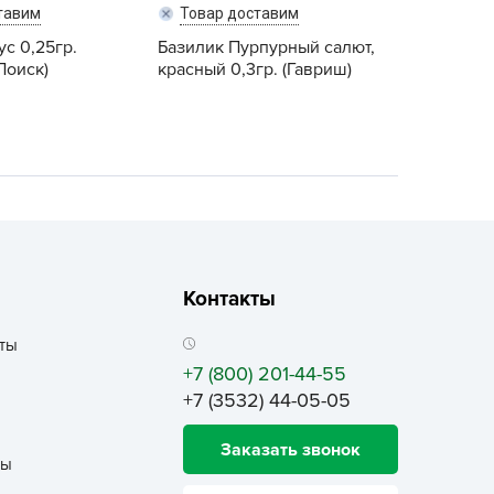
ALBRENTA CHEMICALS
тавим
Товар доставим
ус 0,25гр.
arit
Базилик Пурпурный салют,
(Поиск)
красный 0,3гр. (Гавриш)
БТ Групп
гробалт
гробиотехнология
грос
гроСпан
ГРОУСПЕХ
грофирма Аэлита
Контакты
грофирма манул
ГРОЭЛИТА
ты
+7 (800) 201-44-55
ЭЛИТА
+7 (3532) 44-05-05
яском
айкал
Заказать звонок
ты
анные штучки