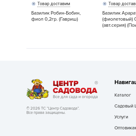
Товар доставим
Товар доста
Хозяйственные товары
Базилик Робин-Бобин,
Базилик Арара
фиол 0,2гр. (Гавриш)
(фиолетовый) 0
(авт.серия) (По
Навига
Каталог
Садовый 
© 2026 ТС “Центр Садовода”.
Все права защищены.
Услуги
Оптовика