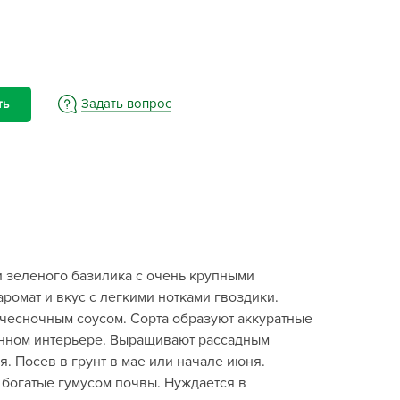
BAMA
ayer Garden
BMC
ona Forte
Задать вопрос
ть
acha Group
r.Klaus
xpert Garden
xpert home
ertika
inland
и зеленого базилика с очень крупными
rass
омат и вкус с легкими нотками гвоздики.
reen Boom
с чесночным соусом. Сорта образуют аккуратные
rinda
хонном интерьере. Выращивают рассадным
RIZZLY
. Посев в грунт в мае или начале июня.
 богатые гумусом почвы. Нуждается в
oZelock