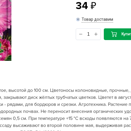
34
B
Товар доставим
B
Купи
D
D
E
e
F
F
ое, высотой до 100 см. Цветоносы колоновидные, прочные, 
G
и, закрывают диск жёлтых трубчатых цветков. Цветет в авгус
G
и - рядами, для бордюров и срезки. Агротехника. Растение 
G
лодородных почвах. Не переносит внесения органических уд
G
емян 0,5 см. При температуре +15 °C всходы появляются на 7
рассаду высаживают во второй половине мая, выдерживая ра
H