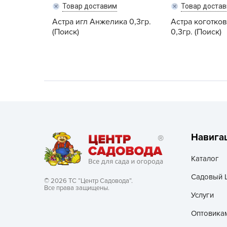
Товар доставим
Товар доста
Хозяйственные товары
Астра игл Анжелика 0,3гр.
Астра коготко
(Поиск)
0,3гр. (Поиск)
Навига
Каталог
Садовый 
© 2026 ТС “Центр Садовода”.
Все права защищены.
Услуги
Оптовика