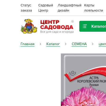
Статус
Садовый
Ландшафтный
Карты
заказа
Центр
дизайн
лояльности
Катало
Газонная трава
Главная
Каталог
СЕМЕНА
цве
Цена:
Грунты, дренаж, мульча
Декор для дома и сада
Поиск
Ёмкости для рассады и
растений,
проращиватели
Картофель семенной