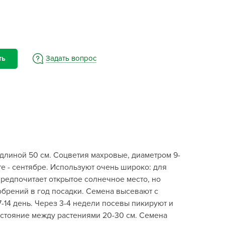
BAMA
ayer Garden
BMC
ona Forte
Задать вопрос
ть
acha Group
r.Klaus
xpert Garden
xpert home
ertika
inland
длиной 50 см. Соцветия махровые, диаметром 9-
rass
те - сентябре. Используют очень широко: для
reen Boom
предпочитает открытое солнечное место, но
rinda
обрений в год посадки. Семена высевают с
RIZZLY
-14 день. Через 3-4 недели посевы пикируют и
сстояние между растениями 20-30 см. Семена
oZelock