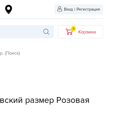
Вход
|
Регистрация
0
Корзина
В корзине нет
р. (Поиск)
товаров
кидкой
Хит продаж
Новинка
ыбрано
L-KO
вский размер Розовая
LT
quapulse
vgust