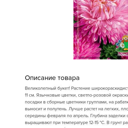
Кашпо, пластик,
керамика
Комнатные горшечные
растения
Консервация и
виноделие
Лук-севок, чеснок
Луковичные,
Описание товара
многолетники Весна
Великолепный букет! Растение широкораскидист
Новогодняя продукция
11 см. Язычковые цветки, светло-розовой окраск
посадки в сборные цветники группами, на рабатк
Отдых в саду, пикник
выносит и полутень. Лучше растет на легких, п
середины февраля по апрель. Глубина заделки с
Подарочные карты
выращивают при температуре 12-15 °C. В грунт 