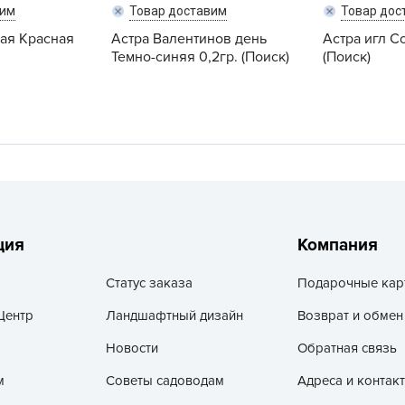
V
вим
Товар доставим
Товар дос
вая Красная
Астра Валентинов день
Астра игл С
Z
Темно-синяя 0,2гр. (Поиск)
(Поиск)
А
А
А
А
А
А
А
ция
Компания
а
А
Статус заказа
Подарочные кар
А
Центр
Ландшафтный дизайн
Возврат и обмен
А
Новости
Обратная связь
б
м
Советы садоводам
Адреса и контак
Б