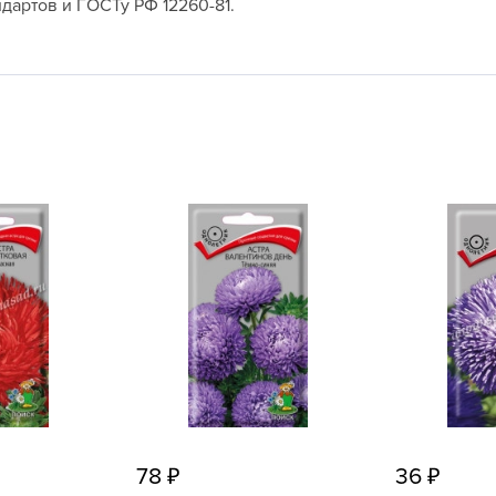
дартов и ГОСТу РФ 12260-81.
L
L
L
M
N
P
R
R
R
R
S
T
T
T
78
36
U