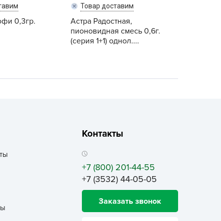
ALBRENTA CHEMICALS
тавим
Товар доставим
офи 0,3гр.
arit
Астра Радостная,
пионовидная смесь 0,6г.
БТ Групп
(серия 1+1) однол....
гробалт
гробиотехнология
грос
гроСпан
ГРОУСПЕХ
грофирма Аэлита
Контакты
грофирма манул
ГРОЭЛИТА
ты
+7 (800) 201-44-55
ЭЛИТА
+7 (3532) 44-05-05
яском
айкал
Заказать звонок
ты
анные штучки