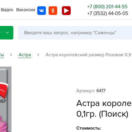
+7 (800) 201-44-55
Видео
Вакансии
+7 (3532) 44-05-05
г
ты
Астра
Астра королевский размер Розовая 0,1г
Со с
Бренды
Не в
Артикул:
6417
A
Астра короле
A
0,1гр. (Поиск)
A
A
Стоимость: