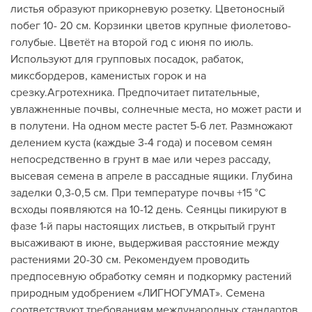
листья образуют прикорневую розетку. Цветоносный
побег 10- 20 см. Корзинки цветов крупные фиолетово-
голубые. Цветёт на второй год с июня по июль.
Используют для групповых посадок, рабаток,
миксбордеров, каменистых горок и на
срезку.Агротехника. Предпочитает питательные,
увлажненные почвы, солнечные места, но может расти и
в полутени. На одном месте растет 5-6 лет. Размножают
делением куста (каждые 3-4 года) и посевом семян
непосредственно в грунт в мае или через рассаду,
высевая семена в апреле в рассадные ящики. Глубина
заделки 0,3-0,5 см. При температуре почвы +15 °C
всходы появляются на 10-12 день. Сеянцы пикируют в
фазе 1-й пары настоящих листьев, в открытый грунт
высаживают в июне, выдерживая расстояние между
растениями 20-30 см. Рекомендуем проводить
предпосевную обработку семян и подкормку растений
природным удобрением «ЛИГНОГУМАТ». Семена
соответствуют требованиям международных стандартов