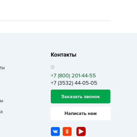
ALBRENTA CHEMICALS
arit
БТ Групп
гробалт
гробиотехнология
грос
Контакты
гроСпан
ты
ГРОУСПЕХ
+7 (800) 201-44-55
грофирма Аэлита
+7 (3532) 44-05-05
грофирма манул
ГРОЭЛИТА
Заказать звонок
ты
ЭЛИТА
та
Написать нам
яском
айкал
анные штучки