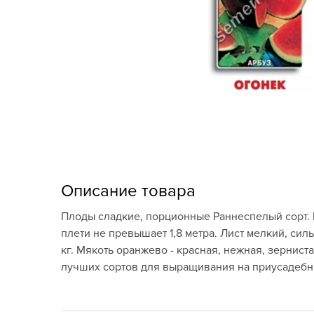
Кашпо, пластик,
керамика
Комнатные горшечные
растения
Консервация и
виноделие
Лук-севок, чеснок
Луковичные,
Описание товара
многолетники Весна
Плоды сладкие, порционные Раннеспелый сорт. 
Новогодняя продукция
плети не превышает 1,8 метра. Лист мелкий, си
кг. Мякоть оранжево - красная, нежная, зернис
Отдых в саду, пикник
лучших сортов для выращивания на приусадебны
Подарочные карты