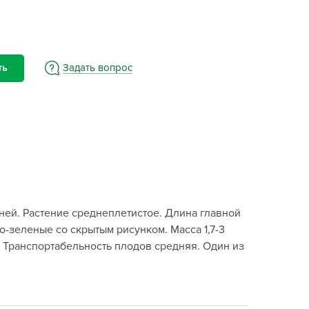
BAMA
ayer Garden
BMC
ona Forte
Задать вопрос
ть
acha Group
r.Klaus
xpert Garden
xpert home
ertika
inland
ней. Растение среднеплетистое. Длина главной
rass
о-зеленые со скрытым рисунком. Масса 1,7-3
reen Boom
. Транспортабельность плодов средняя. Один из
rinda
RIZZLY
oZelock