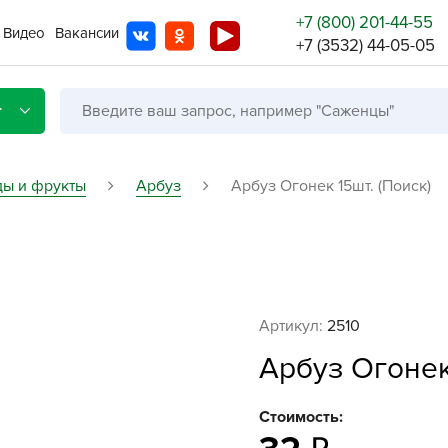
+7 (800) 201-44-55
Видео
Вакансии
+7 (3532) 44-05-05
г
ды и фрукты
Арбуз
Арбуз Огонек 15шт. (Поиск)
Со с
Бренды
Не в
Артикул:
2510
A
Арбуз Огонек 
A
A
Стоимость:
A