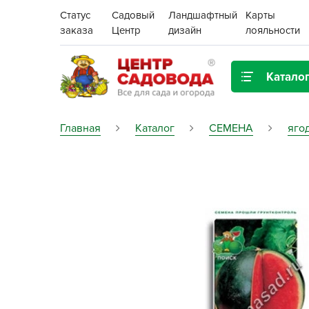
Статус
Садовый
Ландшафтный
Карты
заказа
Центр
дизайн
лояльности
Катало
Газонная трава
Главная
Каталог
СЕМЕНА
яго
Цена:
Грунты, дренаж, мульча
Декор для дома и сада
Поиск
Ёмкости для рассады и
растений,
проращиватели
Картофель семенной