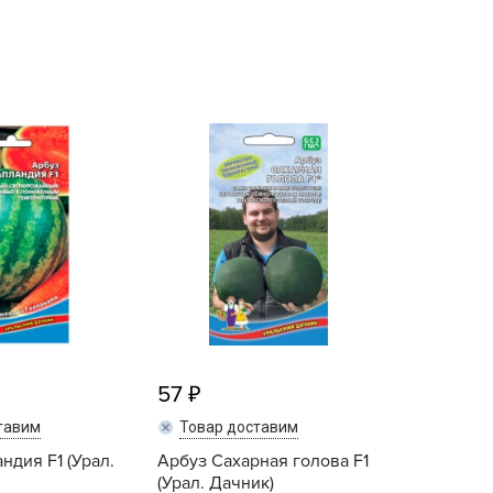
echuza
ist'OK
ISTOK
AROLEX
ika
alisad
aco
ehau
obin Green
ubit
antino
erra Vita
57
ORNADICA
тавим
Товар доставим
UT BIO
ндия F1 (Урал.
Арбуз Сахарная голова F1
niel
(Урал. Дачник)