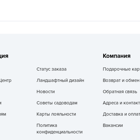
V
Z
А
А
А
А
ция
Компания
А
Статус заказа
Подарочные кар
А
А
Центр
Ландшафтный дизайн
Возврат и обмен
а
Новости
Обратная связь
А
м
Советы садоводам
Адреса и контак
А
лям
Карты лояльности
Доставка и опла
А
Политика
Вакансии
б
конфиденциальности
Б