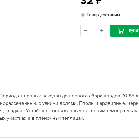
32
B
Товар доставим
B
Купи
D
D
E
e
F
F
Период от полных всходов до первого сбора плодов 70-85 д
G
льнорассеченный, с узкими долями. Плоды шаровидные, черн
G
тая, сладкая. Устойчив к пониженным весенним температурам
G
х участках и в плёночных теплицах.
G
H