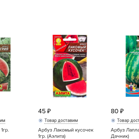
L
L
L
M
N
P
R
R
R
R
S
T
45
80
T
вим
Товар доставим
Товар дос
T
1гр.
Арбуз Лакомый кусочек
Арбуз Лапла
U
1гр. (Аэлита)
Дачник)