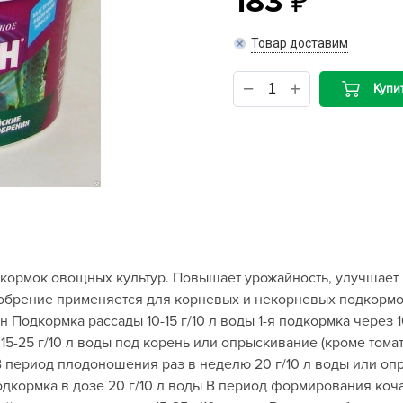
183
B
Товар доставим
B
Купи
D
D
E
e
F
F
кормок овощных культур. Повышает урожайность, улучшает 
G
обрение применяется для корневых и некорневых подкормо
G
 Подкормка рассады 10-15 г/10 л воды 1-я подкормка через 10
G
5-25 г/10 л воды под корень или опрыскивание (кроме томат
G
ы В период плодоношения раз в неделю 20 г/10 л воды или о
дкормка в дозе 20 г/10 л воды В период формирования коча
H