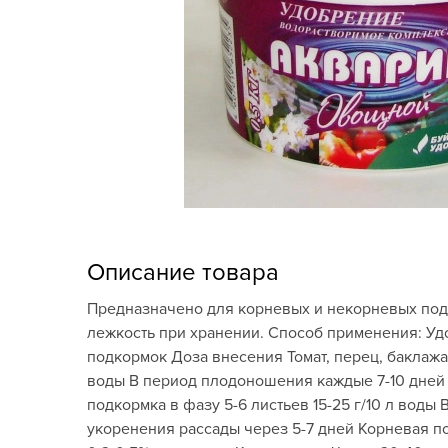
Кашпо, пластик,
керамика
Комнатные горшечные
растения
Консервация и
виноделие
Лук-севок, чеснок
Луковичные,
Описание товара
многолетники Весна
Предназначено для корневых и некорневых под
Новогодняя продукция
лежкость при хранении. Способ применения: Уд
подкормок Доза внесения Томат, перец, баклажан
Отдых в саду, пикник
воды В период плодоношения каждые 7-10 дней 1
подкормка в фазу 5-6 листьев 15-25 г/10 л вод
Подарочные карты
укоренения рассады через 5-7 дней Корневая по