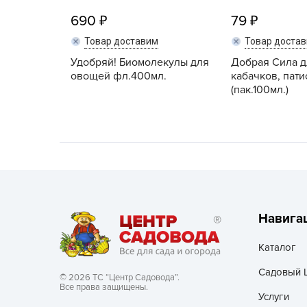
690
79
Хозяйственные товары
Товар доставим
Товар доста
Удобряй! Биомолекулы для
Добрая Сила д
овощей фл.400мл.
кабачков, пат
(пак.100мл.)
Навига
Каталог
Садовый 
© 2026 ТС “Центр Садовода”.
Все права защищены.
Услуги