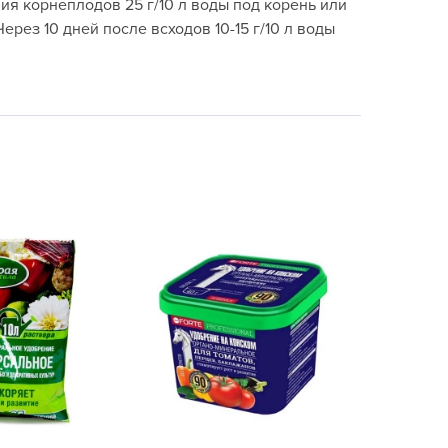
ия корнеплодов 25 г/10 л воды под корень или
echuza
ерез 10 дней после всходов 10-15 г/10 л воды
ist'OK
ISTOK
AROLEX
ika
alisad
aco
ehau
obin Green
ubit
antino
erra Vita
ORNADICA
UT BIO
niel