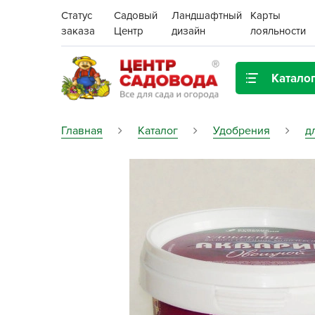
Статус
Садовый
Ландшафтный
Карты
заказа
Центр
дизайн
лояльности
Катало
Газонная трава
Главная
Каталог
Удобрения
д
Цена:
Грунты, дренаж, мульча
Декор для дома и сада
Поиск
Ёмкости для рассады и
растений,
проращиватели
Картофель семенной