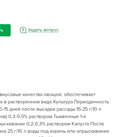
BAMA
ayer Garden
BMC
ona Forte
Задать вопрос
ть
acha Group
r.Klaus
xpert Garden
xpert home
ertika
inland
вкусовые качества овощей, обеспечивает
rass
к в растворенном виде.Культура Периодичность
reen Boom
-15 дней после высадки рассады 15-25 г/10 л
rinda
ов) 0,3-0,5% раствором Тыквенные 1-я
RIZZLY
прыскивание 0,2-0,3% раствором Капуста После
на 25 г/10 л воды под корень или опрыскивание
oZelock