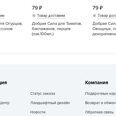
V
79
79
Z
вим
Товар доставим
Товар дос
А
ля Огурцов,
Добрая Сила для Томатов,
Добрая Сил
А
иссонов
баклажанов, перцев
Овощных, п
(пак.100мл.)
декоративных
А
А
А
А
А
а
А
ция
Компания
А
Статус заказа
Подарочные кар
А
Центр
Ландшафтный дизайн
Возврат и обмен
б
Б
Новости
Обратная связь