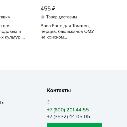
ALBRENTA CHEMICALS
455
arit
тавим
Товар доставим
БТ Групп
а для
Bona Forte для Томатов,
гробалт
лодовых и
перцев, баклажанов ОМУ
 культур ...
на конском...
гробиотехнология
грос
гроСпан
ГРОУСПЕХ
грофирма Аэлита
грофирма манул
ГРОЭЛИТА
Контакты
ЭЛИТА
ты
яском
+7 (800) 201-44-55
айкал
+7 (3532) 44-05-05
анные штучки