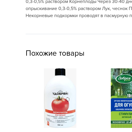
0,3-0,5% раствором Корнеплоды Через 30-40 дне
Посадочный материал
опрыскивание 0,3-0,5% раствором Лук, чеснок Пр
(контейнер)
Некорневые подкормки проводят в пасмурную по
Садовый инвентарь и
техника
СЕМЕНА
Похожие товары
Средства для септиков,
туалетов, компостов,
прудов и бассейнов
Средства защиты
растений
Средства от бытовых и
летающих насекомых,
грызунов
Удобрения