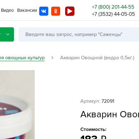
+7 (800) 201-44-55
Видео
Вакансии
+7 (3532) 44-05-05
г
ля овощных культур
Акварин Овощной (ведро 0,5кг.)
Со с
Бренды
Не в
Артикул:
72091
A
Акварин Овощ
A
A
Стоимость:
A