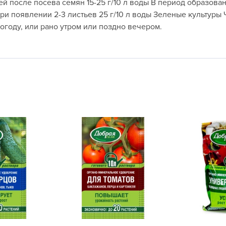
й после посева семян 15-25 г/10 л воды В период образован
L
и появлении 2-3 листьев 25 г/10 л воды Зеленые культуры Ч
L
году, или рано утром или поздно вечером.
L
M
N
P
R
R
R
R
S
T
T
T
U