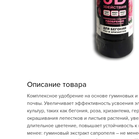
Кашпо, пластик,
керамика
Комнатные горшечные
растения
Консервация и
виноделие
Лук-севок, чеснок
Луковичные,
Описание товара
многолетники Весна
Комплексное удобрение на основе гуминовых и 
Новогодняя продукция
почвы. Увеличивает эффективность усвоения э
культур, таких как бегония, роза, хризантема, 
Отдых в саду, пикник
окрашивания лепестков и листьев растений, уве
длительное цветение, повышает устойчивость 
Подарочные карты
менее: гуминовый экстракт сапропеля – не менее 