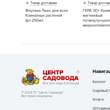
Товар доставим
Товар доста
Хозяйственные товары
Фертика Люкс для всех
ГЕРА 3D+ Крем
Комнатных растений
магниевый
фл.250мл.
почвоулучшите
микроэлемента
Навига
Каталог
Садовый 
© 2026 ТС “Центр Садовода”.
Все права защищены.
Услуги
Оптовика