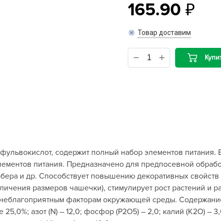
165.90
B
Товар доставим
B
Купи
D
D
E
e
F
F
фульвокислот, содержит полный набор элементов питания. 
G
лементов питания. Предназначено для предпосевной обрабо
G
гербера и др. Способствует повышению декоративных свойств 
G
личения размеров чашечки), стимулирует рост растений и р
G
к неблагоприятным факторам окружающей среды. Содержание
25,0%; азот (N) – 12,0; фосфор (Р2О5) – 2,0; калий (K2O) – 
H