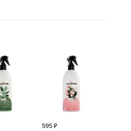
echuza
ist'OK
ISTOK
AROLEX
ika
alisad
aco
ehau
obin Green
ubit
antino
erra Vita
ORNADICA
UT BIO
595
niel