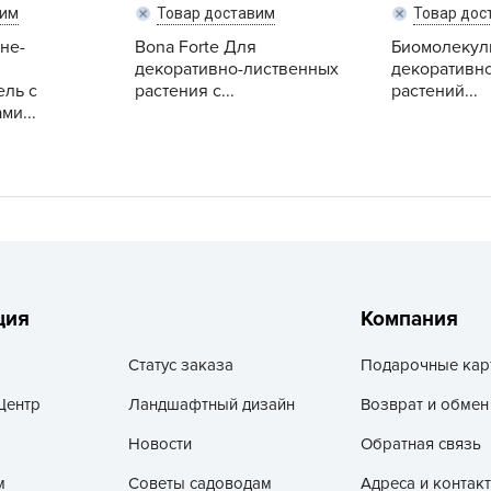
V
вим
Товар доставим
Товар дос
не-
Bona Forte Для
Биомолекул
Z
декоративно-лиственных
декоративн
А
ль с
растения с...
растений...
ми...
А
А
А
А
А
А
а
ция
Компания
А
Статус заказа
Подарочные кар
А
Центр
Ландшафтный дизайн
Возврат и обмен
А
б
Новости
Обратная связь
Б
м
Советы садоводам
Адреса и контак