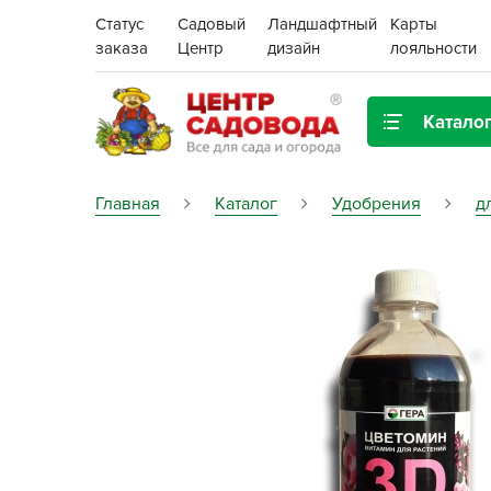
Статус
Садовый
Ландшафтный
Карты
заказа
Центр
дизайн
лояльности
Катало
Газонная трава
Главная
Каталог
Удобрения
д
Цена:
Грунты, дренаж, мульча
Декор для дома и сада
Поиск
Ёмкости для рассады и
растений,
проращиватели
Картофель семенной