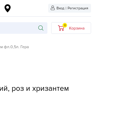
Вход
|
Регистрация
0
Корзина
В корзине нет
м фл.0,5л. Гера
товаров
кидкой
Хит продаж
Новинка
ыбрано
L-KO
ий, роз и хризантем
LT
quapulse
vgust