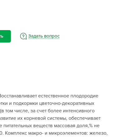
BAMA
ayer Garden
BMC
ona Forte
Задать вопрос
ть
acha Group
r.Klaus
xpert Garden
xpert home
ertika
inland
Восстанавливает естественное плодородие
rass
тки и подкормки цветочно-декоративных
reen Boom
(в том числе, за счет более интенсивного
rinda
азвитие их корневой системы, обеспечивает
RIZZLY
 питательных веществ массовая доля,% не
3,0. Комплекс макро- и микроэлементов: железо,
oZelock