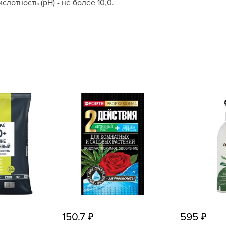
слотность (рН) - не более 10,0.
L
L
L
M
N
P
R
R
R
R
S
T
T
T
150.7
595
U