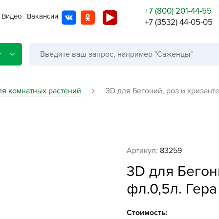
+7 (800) 201-44-55
Видео
Вакансии
+7 (3532) 44-05-05
г
ля комнатных растений
3D для Бегоний, роз и хризанте
Со с
Бренды
Не в
Артикул:
83259
A
3D для Бегон
A
фл.0,5л. Гера
A
A
Стоимость: