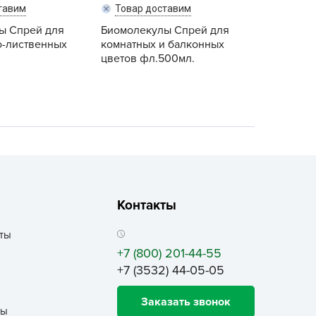
ALBRENTA CHEMICALS
тавим
Товар доставим
ы Спрей для
arit
Биомолекулы Спрей для
о-лиственных
комнатных и балконных
БТ Групп
цветов фл.500мл.
гробалт
гробиотехнология
грос
гроСпан
ГРОУСПЕХ
грофирма Аэлита
грофирма манул
Контакты
ГРОЭЛИТА
ты
ЭЛИТА
+7 (800) 201-44-55
яском
+7 (3532) 44-05-05
айкал
Заказать звонок
анные штучки
ты