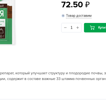
72.50
B
Товар доставим
B
Купи
D
D
E
e
F
F
арат, который улучшает структуру и плодородие почвы, за
G
ции, содержит в составе важные 33 штамма почвенных орга
G
G
G
H