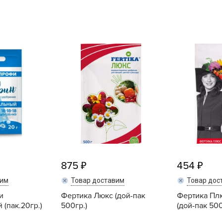
L
L
L
M
N
P
R
R
R
R
S
875
454
T
вим
Товар доставим
Товар дос
T
и
Фертика Люкс (дой-пак
Фертика Плю
T
(пак.20гр.)
500гр.)
(дой-пак 500
U