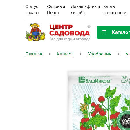
Статус
Садовый
Ландшафтный
Карты
заказа
Центр
дизайн
лояльности
Катало
Газонная трава
Главная
Каталог
Удобрения
у
Цена:
Грунты, дренаж, мульча
Декор для дома и сада
Поиск
Ёмкости для рассады и
растений,
проращиватели
Картофель семенной