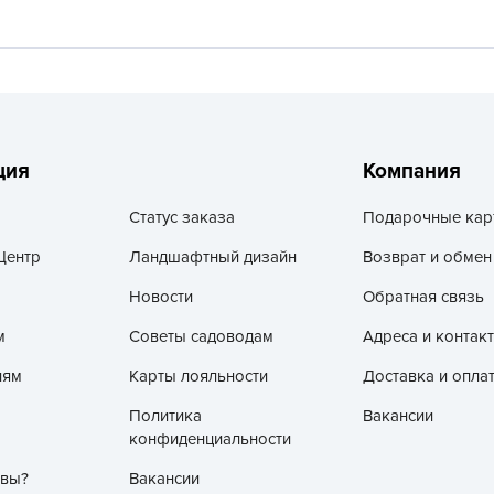
V
Z
А
А
А
ция
Компания
А
А
Статус заказа
Подарочные кар
А
Центр
Ландшафтный дизайн
Возврат и обмен
А
Новости
Обратная связь
а
м
Советы садоводам
Адреса и контак
А
лям
Карты лояльности
Доставка и опла
А
А
Политика
Вакансии
конфиденциальности
б
Б
 вы?
Вакансии