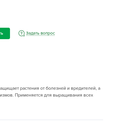
BAMA
ayer Garden
BMC
ona Forte
Задать вопрос
ть
acha Group
r.Klaus
xpert Garden
xpert home
ertika
inland
щищает растения от болезней и вредителей, а
rass
низмов. Применяется для выращивания всех
reen Boom
rinda
RIZZLY
oZelock