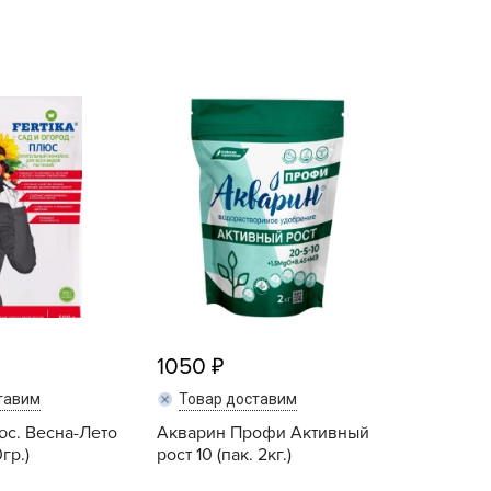
echuza
ist'OK
ISTOK
AROLEX
ika
alisad
aco
ehau
obin Green
ubit
antino
1050
erra Vita
тавим
Товар доставим
ORNADICA
с. Весна-Лето
Акварин Профи Активный
UT BIO
гр.)
рост 10 (пак. 2кг.)
niel