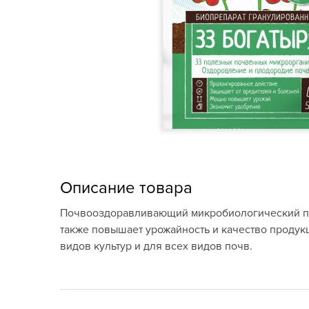
Кашпо, пластик,
керамика
Комнатные горшечные
растения
Консервация и
виноделие
Лук-севок, чеснок
Луковичные,
Описание товара
многолетники Весна
Почвооздоравливающий микробиологический преп
Новогодняя продукция
также повышает урожайность и качество продук
видов культур и для всех видов почв.
Отдых в саду, пикник
Подарочные карты