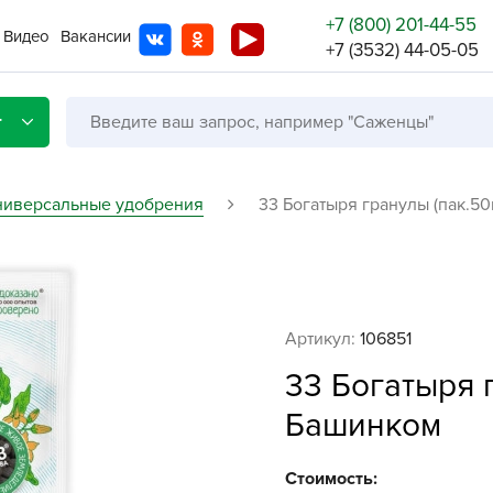
+7 (800) 201-44-55
Видео
Вакансии
+7 (3532) 44-05-05
г
ниверсальные удобрения
33 Богатыря гранулы (пак.50
Со с
Бренды
Не в
Артикул:
106851
A
33 Богатыря г
A
Башинком
A
A
Стоимость: