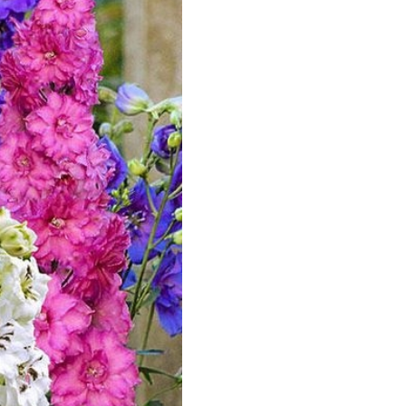
еленая Аптека Садовода
еленый ковер
ЕЛЕНЫЙ УГОЛОК
емля-Матушка
лобный Тэд
збавитель
нта-Вир
отофей
АМА ТОРФ
АМА-ТОРФ
аматорф
ЕТТО
МАНУЛ
осАгро
ультифлор