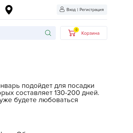
Вход
|
Регистрация
0
Корзина
В корзине нет
товаров
кидкой
Хит продаж
Новинка
январь подойдет для посадки
ыбрано
орых составляет 130-200 дней.
е уже будете любоваться
L-KO
LT
quapulse
vgust