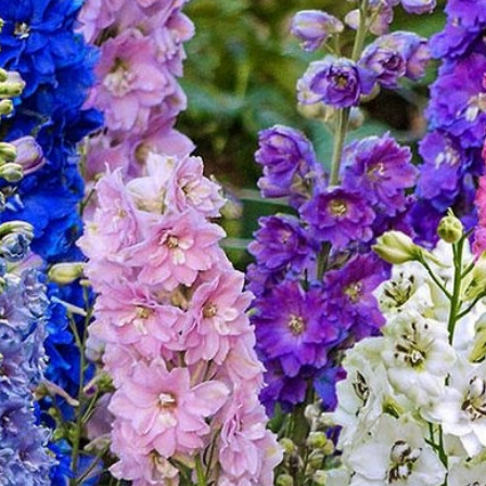
З
З
З
З
З
И
И
К
Л
Л
л
Л
М
М