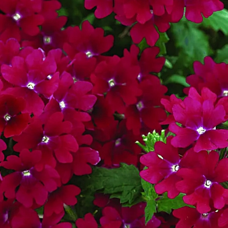
Б
Б
Б
Б
Б
В
В
В
Г
Г
Г
Г
Г