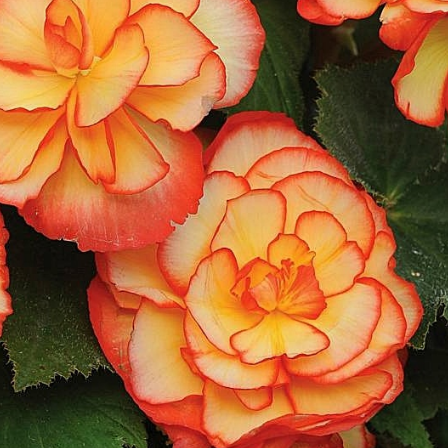
L
L
L
M
N
P
R
R
R
R
S
T
T
T
U