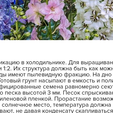
Н
Н
Н
Н
О
О
О
о
фикацию в холодильнике. Для выращиван
П
 1:2. Их структура должна быть как мо
анды имеют пылевидную фракцию. На дн
П
 Готовый грунт насыпают в емкость и по
П
ифицированные семена равномерно сеют
 песка высотой 3 мм. Песок спрыскиваю
П
иленовой пленкой. Прорастание возмож
 солнечное место, температура должна 
П
ают, не давая конденсату скапливаться
Р