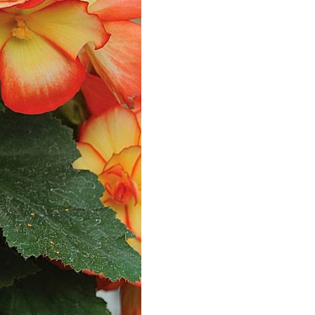
echuza
ist'OK
ISTOK
AROLEX
ika
alisad
aco
ehau
obin Green
ubit
antino
erra Vita
ORNADICA
UT BIO
niel