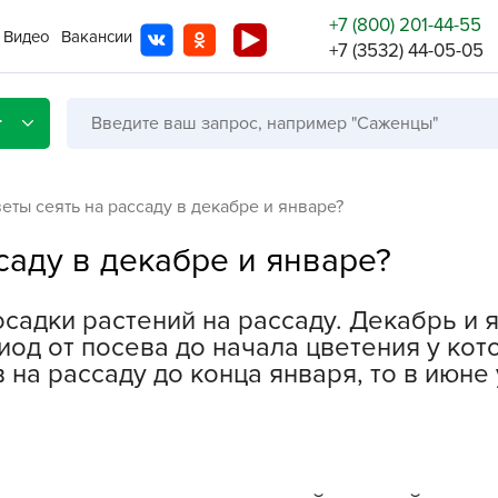
+7 (800) 201-44-55
Видео
Вакансии
+7 (3532) 44-05-05
г
еты сеять на рассаду в декабре и январе?
саду в декабре и январе?
Со с
осадки растений на рассаду. Декабрь и 
Бренды
Не в
од от посева до начала цветения у кот
 на рассаду до конца января, то в июн
A
A
A
A