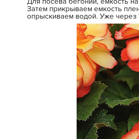
Для посева бегонии, емкость н
Кашпо, пластик,
Затем прикрываем емкость плен
керамика
опрыскиваем водой. Уже через 
Комнатные горшечные
растения
Консервация и
виноделие
Лук-севок, чеснок
Луковичные,
многолетники Весна
Новогодняя продукция
Отдых в саду, пикник
Подарочные карты