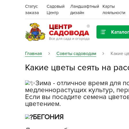
Статус
Садовый
Ландшафтный
Карты
заказа
Центр
дизайн
лояльности
Катало
Газонная трава
Главная
Советы садоводам
Какие цв
Какие цветы сеять на рас
Цена:
Грунты, дренаж, мульча
Декор для дома и сада
Зима - отличное время для п
Поиск
медленнорастущих культур, пери
Ёмкости для рассады и
Если вы посадите семена цветов
растений,
цветением.
проращиватели
БЕГОНИЯ
Картофель семенной