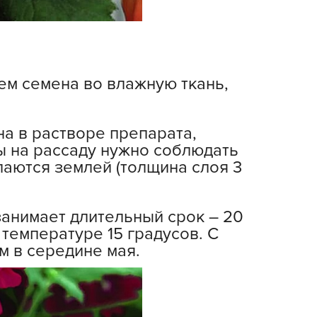
ALBRENTA CHEMICALS
arit
БТ Групп
гробалт
м семена во влажную ткань,
гробиотехнология
грос
на в растворе препарата,
гроСпан
ы на рассаду нужно соблюдать
ГРОУСПЕХ
паются землей (толщина слоя 3
грофирма Аэлита
грофирма манул
занимает длительный срок – 20
ГРОЭЛИТА
температуре 15 градусов. С
ЭЛИТА
м в середине мая.
яском
айкал
анные штучки