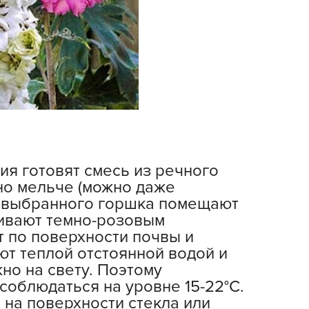
АША ДАЧА
овые семена
утривант
эст М
ЖЗ КУЗНЕЦОВА
ктябрина Апрелевна
рганик Микс
ртон
ия готовят смесь из речного
АРАНЬГА
жно мельче (можно даже
о выбранного горшка помещают
АРТНЕР
ливают темно-розовым
ластик репаблик
 по поверхности почвы и
ПОИСК
т теплой отстоянной водой и
оиск агрохолдинг
но на свету. Поэтому
соблюдаться на уровне 15-22°С.
уршат
 на поверхности стекла или
адиан