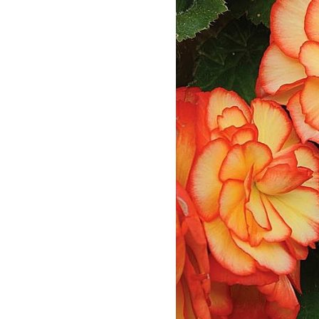
Посадочный материал
(контейнер)
Садовый инвентарь и
техника
СЕМЕНА
Средства для септиков,
туалетов, компостов,
прудов и бассейнов
Средства защиты
растений
Средства от бытовых и
летающих насекомых,
грызунов
Удобрения