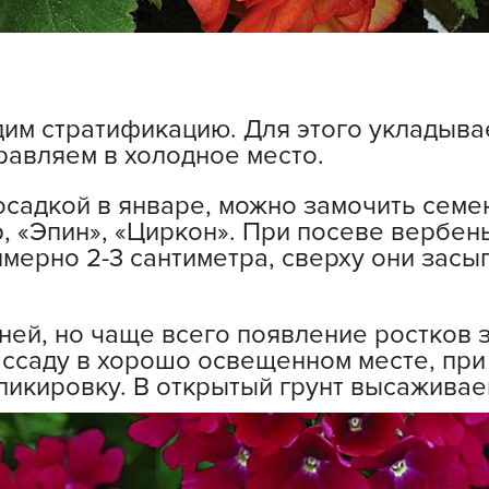
V
Z
А
А
м стратификацию. Для этого укладывае
А
равляем в холодное место.
А
осадкой в январе, можно замочить семе
А
, «Эпин», «Циркон». При посеве вербен
А
мерно 2-3 сантиметра, сверху они засы
А
а
дней, но чаще всего появление ростков 
А
ссаду в хорошо освещенном месте, при 
А
пикировку. В открытый грунт высаживае
А
б
Б