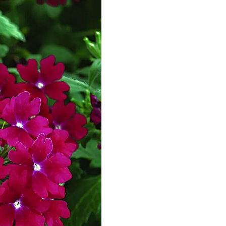
ашИнком
иокомплекс
иоМастер
иоМастер.
БИОТЕХНОЛОГИИ
БИОТЕХСОЮЗ
уйские удобрения
АШЕ ХОЗЯЙСТВО
аше хозяйство ВХ
еликий воин
АВРИШ
арант
ЕРА
РИН БЭЛТ
ринкипер