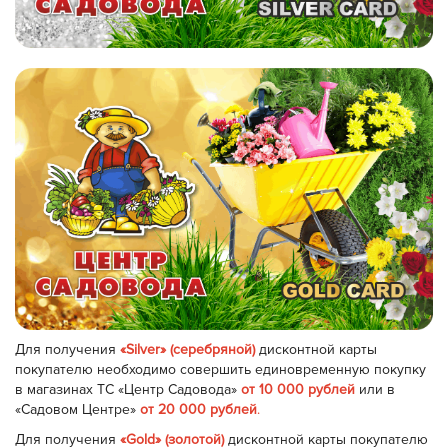
Для получения
«Silver» (серебряной)
дисконтной карты
покупателю необходимо совершить единовременную покупку
в магазинах ТС «Центр Садовода»
от 10 000 рублей
или в
«Садовом Центре»
от 20 000 рублей
.
Для получения
«Gold» (золотой)
дисконтной карты покупателю