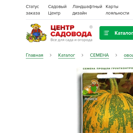
Статус
Садовый
Ландшафтный
Карты
заказа
Центр
дизайн
лояльности
Катало
Газонная трава
Главная
Каталог
СЕМЕНА
ово
Цена:
Грунты, дренаж, мульча
Декор для дома и сада
Поиск
Ёмкости для рассады и
растений,
проращиватели
Картофель семенной