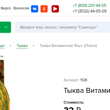
+7 (800) 201-44-55
Видео
Вакансии
+7 (3532) 44-05-05
г
щи
Тыква
Тыква Витаминная 10шт. (Поиск)
Со с
Бренды
Не в
Артикул:
1128
A
Тыква Витами
A
A
Стоимость:
A