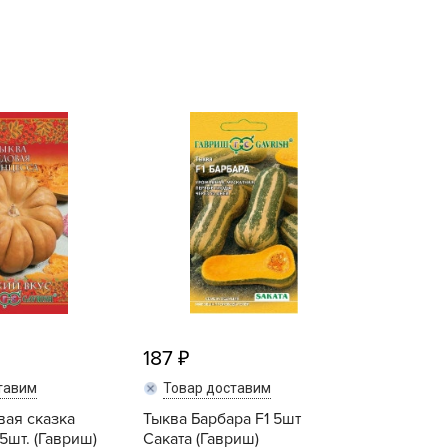
echuza
ist'OK
ISTOK
AROLEX
ika
alisad
aco
ehau
obin Green
ubit
antino
erra Vita
187
ORNADICA
тавим
Товар доставим
UT BIO
вая сказка
Тыква Барбара F1 5шт
niel
5шт. (Гавриш)
Саката (Гавриш)