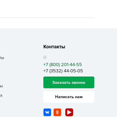
ALBRENTA CHEMICALS
arit
БТ Групп
гробалт
гробиотехнология
грос
Контакты
гроСпан
ты
ГРОУСПЕХ
+7 (800) 201-44-55
грофирма Аэлита
+7 (3532) 44-05-05
грофирма манул
ГРОЭЛИТА
Заказать звонок
ты
ЭЛИТА
та
Написать нам
яском
айкал
анные штучки