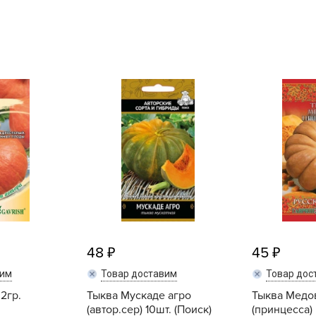
L
L
L
M
N
P
R
R
R
R
S
T
48
45
T
вим
Товар доставим
Товар дос
T
2гр.
Тыква Мускаде агро
Тыква Медо
U
(автор.сер) 10шт. (Поиск)
(принцесса) 