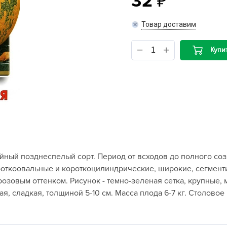
32
B
Товар доставим
B
Купи
D
D
E
e
F
F
ный позднеспелый сорт. Период от всходов до полного соз
G
откоовальные и короткоцилиндрические, широкие, сегменти
G
зовым оттенком. Рисунок - темно-зеленая сетка, крупные, м
G
я, сладкая, толщиной 5-10 см. Масса плода 6-7 кг. Столовое
G
H