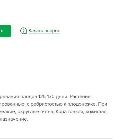
BAMA
ayer Garden
BMC
ona Forte
Задать вопрос
ть
acha Group
r.Klaus
xpert Garden
xpert home
ertika
inland
ревания плодов 125-130 дней. Растение
rass
рованные, с ребристостью к плодоножке. При
reen Boom
елкие, округлые пятна. Кора тонкая, кожистая.
rinda
 назначение.
RIZZLY
oZelock