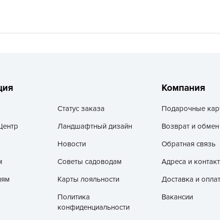
V
Z
А
А
А
А
ция
Компания
А
Статус заказа
Подарочные кар
А
А
Центр
Ландшафтный дизайн
Возврат и обмен
а
Новости
Обратная связь
А
м
Советы садоводам
Адреса и контак
А
лям
Карты лояльности
Доставка и опла
А
Политика
Вакансии
б
конфиденциальности
Б