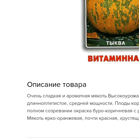
Кашпо, пластик,
керамика
Комнатные горшечные
растения
Консервация и
виноделие
Лук-севок, чеснок
Луковичные,
Описание товара
многолетники Весна
Очень сладкая и ароматная мякоть Высокоурожай
Новогодняя продукция
длинноплетистое, средней мощности. Плоды кор
полном созревании окраска буро-коричневая с ро
Отдых в саду, пикник
Мякоть ярко-оранжевая, почти красная, хрустяща
Подарочные карты