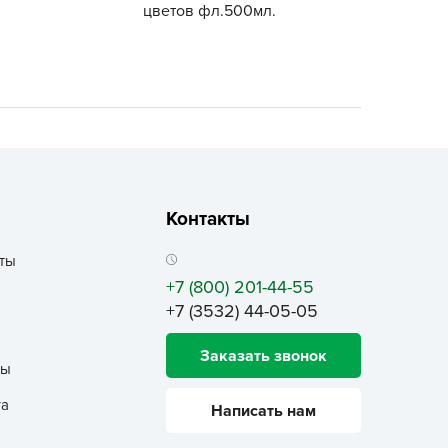
цветов фл.500мл.
ALBRENTA CHEMICALS
arit
БТ Групп
гробалт
гробиотехнология
грос
гроСпан
Контакты
ГРОУСПЕХ
грофирма Аэлита
ты
грофирма манул
+7 (800) 201-44-55
+7 (3532) 44-05-05
ГРОЭЛИТА
ЭЛИТА
Заказать звонок
ты
яском
айкал
та
Написать нам
анные штучки