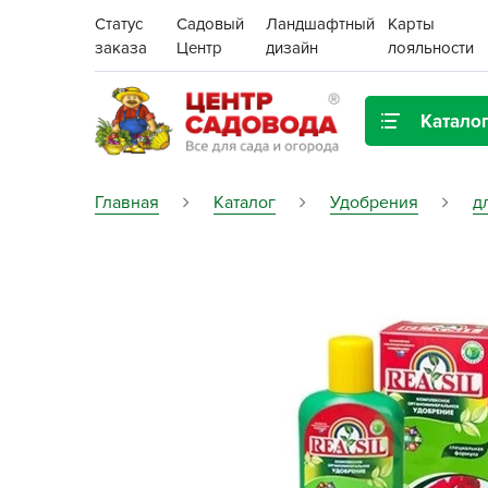
Статус
Садовый
Ландшафтный
Карты
заказа
Центр
дизайн
лояльности
Катало
Газонная трава
Главная
Каталог
Удобрения
д
Цена:
Грунты, дренаж, мульча
Декор для дома и сада
Поиск
Ёмкости для рассады и
растений,
проращиватели
Картофель семенной