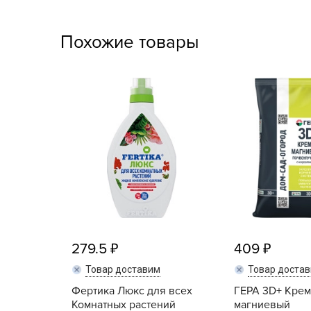
Посадочный материал
(контейнер)
Похожие товары
Садовый инвентарь и
техника
СЕМЕНА
Средства для септиков,
туалетов, компостов,
прудов и бассейнов
Средства защиты
растений
Средства от бытовых и
279.5
409
летающих насекомых,
грызунов
Товар доставим
Товар доста
Фертика Люкс для всех
ГЕРА 3D+ Крем
Удобрения
Комнатных растений
магниевый