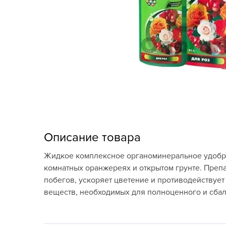
Кашпо, пластик,
керамика
Комнатные горшечные
растения
Консервация и
виноделие
Лук-севок, чеснок
Луковичные,
Описание товара
многолетники Весна
Жидкое комплексное органоминеральное удобре
Новогодняя продукция
комнатных оранжереях и открытом грунте. Преп
побегов, ускоряет цветение и противодействуе
Отдых в саду, пикник
веществ, необходимых для полноценного и сбал
Подарочные карты