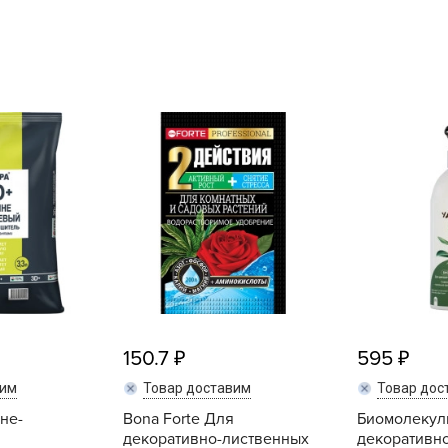
L
L
L
M
N
P
R
R
R
R
S
T
150.7
595
T
вим
Товар доставим
Товар дос
T
не-
Bona Forte Для
Биомолекул
U
декоративно-лиственных
декоративн