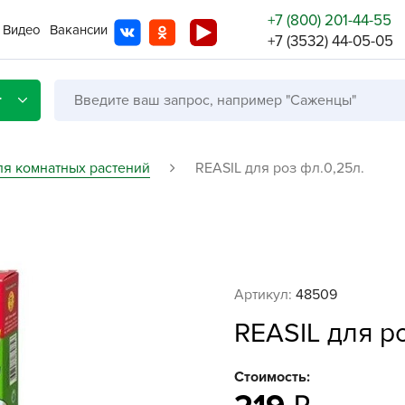
+7 (800) 201-44-55
Видео
Вакансии
+7 (3532) 44-05-05
г
ля комнатных растений
REASIL для роз фл.0,25л.
Со с
Бренды
Не в
Артикул:
48509
A
REASIL для р
A
A
Стоимость:
A