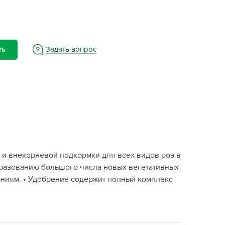
BAMA
ayer Garden
BMC
ona Forte
Задать вопрос
ть
acha Group
r.Klaus
xpert Garden
xpert home
ertika
inland
и внекорневой подкормки для всех видов роз в
rass
образованию большого числа новых вегетативных
reen Boom
аниям. • Удобрение содержит полный комплекс
rinda
RIZZLY
oZelock