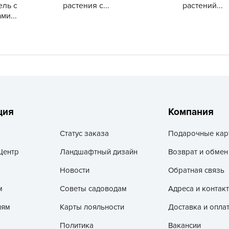
ль с
растения с...
растений...
V
ми...
Z
А
А
А
А
А
ция
Компания
А
А
Статус заказа
Подарочные кар
а
Центр
Ландшафтный дизайн
Возврат и обмен
А
Новости
Обратная связь
А
м
Советы садоводам
Адреса и контак
А
б
лям
Карты лояльности
Доставка и опла
Б
Политика
Вакансии