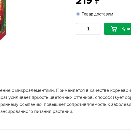
219
B
Товар доставим
B
Купи
D
D
E
e
F
F
ние с микроэлементами. Применяется в качестве корневой 
G
арат усиливает яркость цветочных оттенков, способствует 
G
т раннему осыпанию, повышает сопротивляемость к заболев
G
ансированного питания растений.
G
H