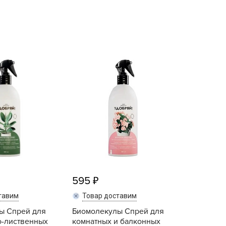
echuza
ist'OK
ISTOK
AROLEX
ika
alisad
aco
ehau
obin Green
ubit
antino
erra Vita
595
ORNADICA
тавим
Товар доставим
UT BIO
ы Спрей для
Биомолекулы Спрей для
niel
о-лиственных
комнатных и балконных