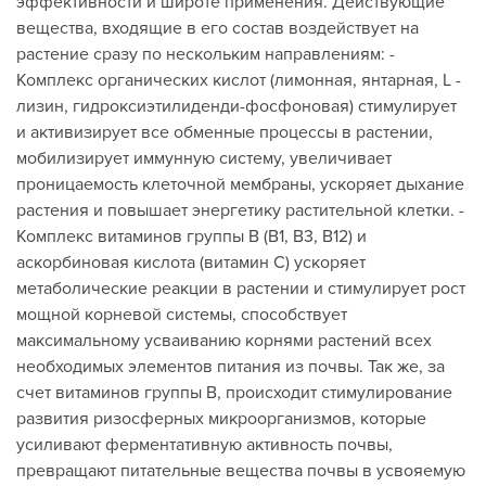
эффективности и широте применения. Действующие
вещества, входящие в его состав воздействует на
растение сразу по нескольким направлениям: -
Комплекс органических кислот (лимонная, янтарная, L -
лизин, гидроксиэтилиденди-фосфоновая) стимулирует
и активизирует все обменные процессы в растении,
мобилизирует иммунную систему, увеличивает
проницаемость клеточной мембраны, ускоряет дыхание
растения и повышает энергетику растительной клетки. -
Комплекс витаминов группы В (В1, В3, В12) и
аскорбиновая кислота (витамин С) ускоряет
метаболические реакции в растении и стимулирует рост
мощной корневой системы, способствует
максимальному усваиванию корнями растений всех
необходимых элементов питания из почвы. Так же, за
счет витаминов группы В, происходит стимулирование
развития ризосферных микроорганизмов, которые
усиливают ферментативную активность почвы,
превращают питательные вещества почвы в усвояемую