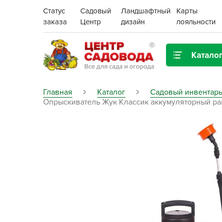
Статус
Садовый
Ландшафтный
Карты
заказа
Центр
дизайн
лояльности
Катало
Газонная трава
Главная
Каталог
Садовый инвентарь
Опрыскиватель Жук Классик аккумуляторный ранц
Цена:
Грунты, дренаж, мульча
Декор для дома и сада
Поиск
Ёмкости для рассады и
растений,
проращиватели
Картофель семенной