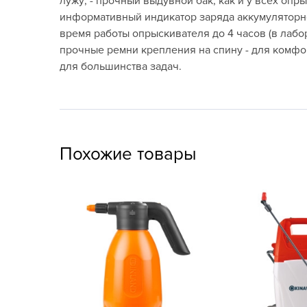
лужу; - прочный выдувной бак, как и у всех опры
Посадочный материал
информативный индикатор заряда аккумуляторно
(контейнер)
время работы опрыскивателя до 4 часов (в лабор
прочные ремни крепления на спину - для комфор
Садовый инвентарь и
для большинства задач.
техника
СЕМЕНА
Средства для септиков,
туалетов, компостов,
Похожие товары
прудов и бассейнов
Средства защиты
растений
Средства от бытовых и
летающих насекомых,
грызунов
Удобрения