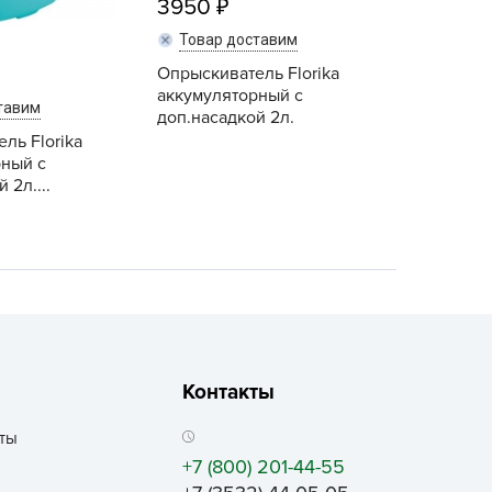
3950
ALBRENTA CHEMICALS
Товар доставим
arit
Опрыскиватель Florika
БТ Групп
аккумуляторный с
тавим
гробалт
доп.насадкой 2л.
ль Florika
гробиотехнология
рный с
грос
 2л....
гроСпан
ГРОУСПЕХ
грофирма Аэлита
грофирма манул
ГРОЭЛИТА
ЭЛИТА
Контакты
яском
ты
айкал
+7 (800) 201-44-55
анные штучки