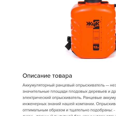
Кашпо, пластик,
керамика
Комнатные горшечные
растения
Консервация и
виноделие
Лук-севок, чеснок
Луковичные,
многолетники Весна
Описание товара
Новогодняя продукция
Аккумуляторный ранцевый опрыскиватель — неза
значительные площади плодовых деревьев и др
Отдых в саду, пикник
электрический опрыскиватель. Ранцевые аккум
инженерных знаний нашей компании. Опрыскиват
Подарочные карты
оптимальным образом и тщательно подобраны: - 