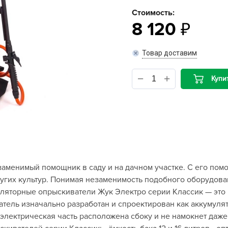
Стоимость:
B
8 120
B
Товар доставим
D
Купи
D
E
e
F
F
G
менимый помощник в саду и на дачном участке. С его помо
G
угих культур. Понимая незаменимость подобного оборудова
G
уляторные опрыскиватели Жук Электро серии Классик — это
G
ель изначально разработан и спроектирован как аккумулят
электрическая часть расположена сбоку и не намокнет даже
H