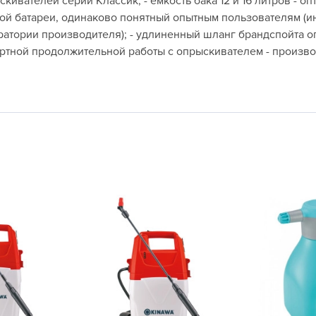
скивателей серии Классик; - ёмкость бака 12 и 16 литров - оп
L
й батареи, одинаково понятный опытным пользователям (инд
L
атории производителя); - удлиненный шланг брандспойта опр
L
тной продолжительной работы с опрыскивателем - производи
M
N
P
R
R
R
R
S
T
T
T
U