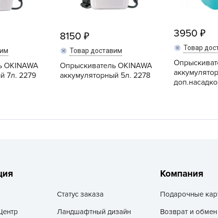
V
Z
3950
8150
А
Товар дос
А
вим
Товар доставим
Опрыскивате
А
ь OKINAWA
Опрыскиватель OKINAWA
аккумулято
й 7л. 2279
аккумуляторный 5л. 2278
А
доп.насадкой
А
А
А
а
А
А
ция
Компания
А
Статус заказа
Подарочные кар
б
Б
Центр
Ландшафтный дизайн
Возврат и обмен