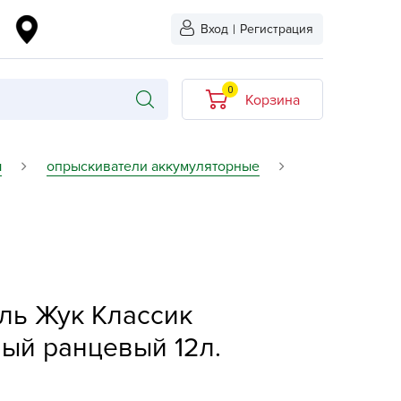
Вход
|
Регистрация
0
Корзина
В корзине нет
ы
опрыскиватели аккумуляторные
товаров
кидкой
Хит продаж
Новинка
ыбрано
L-KO
ль Жук Классик
LT
ый ранцевый 12л.
quapulse
vgust