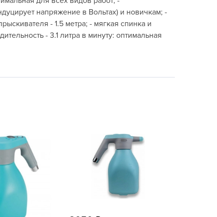
тимальная для всех видов работ; -
echuza
уцирует напряжение в Вольтах) и новичкам; -
ist'OK
ыскивателя - 1.5 метра; - мягкая спинка и
ISTOK
тельность - 3.1 литра в минуту: оптимальная
AROLEX
ika
alisad
aco
ehau
obin Green
ubit
antino
erra Vita
ORNADICA
UT BIO
niel