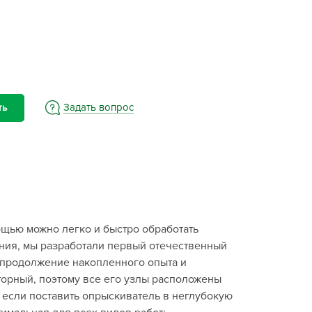
BAMA
ayer Garden
BMC
ona Forte
acha Group
Задать вопрос
ть
r.Klaus
xpert Garden
xpert home
ertika
inland
rass
щью можно легко и быстро обработать
reen Boom
ния, мы разработали первый отечественный
rinda
 продолжение накопленного опыта и
RIZZLY
орный, поэтому все его узлы расположены
 если поставить опрыскиватель в неглубокую
oZelock