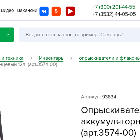
+7 (800) 201-44-55
Видео
Вакансии
+7 (3532) 44-05-05
г
 и техника
Инвентарь
опрыскиватели и флакон
евый 12л. (арт.3574-00)
Со с
Бренды
Не в
Артикул:
93834
A
Опрыскивате
A
аккумуляторн
A
(арт.3574-00)
A