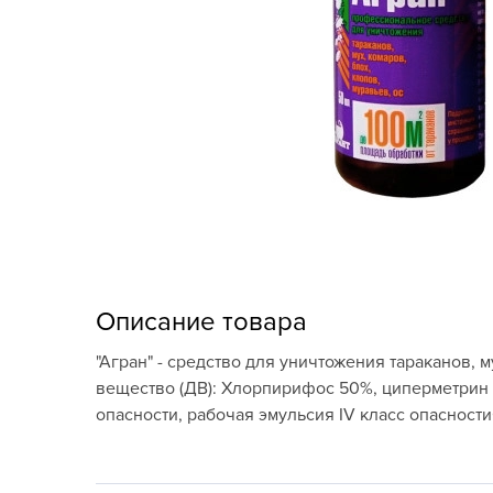
Кашпо, пластик,
керамика
Комнатные горшечные
растения
Консервация и
виноделие
Лук-севок, чеснок
Луковичные,
многолетники Весна
Описание товара
Новогодняя продукция
"Агран" - средство для уничтожения тараканов,
вещество (ДВ): Хлорпирифос 50%, циперметрин 
Отдых в саду, пикник
опасности, рабочая эмульсия IV класс опасност
Подарочные карты