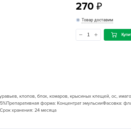
270
B
Товар доставим
B
Купи
D
D
E
e
F
F
G
 муравьев, клопов, блох, комаров, крысиных клещей, ос, им
G
5%Препаративная форма: Концентрат эмульсииФасовка: флако
G
иСрок хранения: 24 месяца
G
H