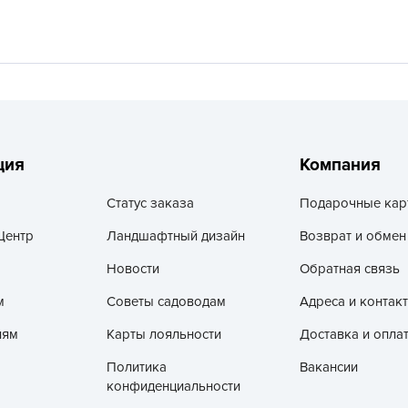
V
Z
А
А
А
А
ция
Компания
А
А
Статус заказа
Подарочные кар
А
Центр
Ландшафтный дизайн
Возврат и обмен
а
Новости
Обратная связь
А
м
Советы садоводам
Адреса и контак
А
лям
Карты лояльности
Доставка и опла
А
б
Политика
Вакансии
конфиденциальности
Б