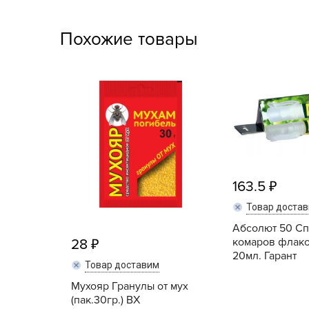
Посадочный материал
(контейнер)
Похожие товары
Садовый инвентарь и
техника
СЕМЕНА
Средства для септиков,
туалетов, компостов,
прудов и бассейнов
163.5
Средства защиты
Товар доста
растений
Абсолют 50 Сп
Средства от бытовых и
комаров флако
28
летающих насекомых,
20мл. Гарант
Товар доставим
грызунов
Мухояр Гранулы от мух
(пак.30гр.) ВХ
Удобрения