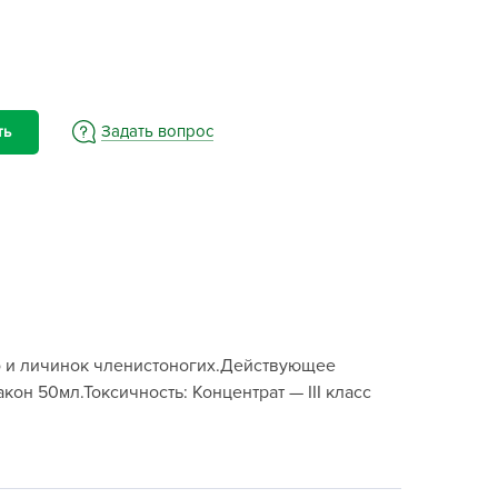
BAMA
ayer Garden
BMC
ona Forte
Задать вопрос
ть
acha Group
r.Klaus
xpert Garden
xpert home
ertika
inland
rass
аго и личинок членистоногих.Действующее
reen Boom
н 50мл.Токсичность: Концентрат — III класс
rinda
RIZZLY
oZelock