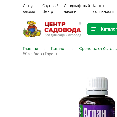
Статус
Садовый
Ландшафтный
Карты
заказа
Центр
дизайн
лояльности
Катало
Газонная трава
Главная
Каталог
Средства от бытов
50мл./кор.) Гарант
Цена:
Грунты, дренаж, мульча
Декор для дома и сада
Поиск
Ёмкости для рассады и
растений,
проращиватели
Картофель семенной