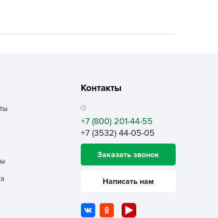
ALBRENTA CHEMICALS
arit
БТ Групп
гробалт
гробиотехнология
грос
Контакты
гроСпан
ГРОУСПЕХ
ты
+7 (800) 201-44-55
грофирма Аэлита
+7 (3532) 44-05-05
грофирма манул
ГРОЭЛИТА
Заказать звонок
ты
ЭЛИТА
та
Написать нам
яском
айкал
анные штучки