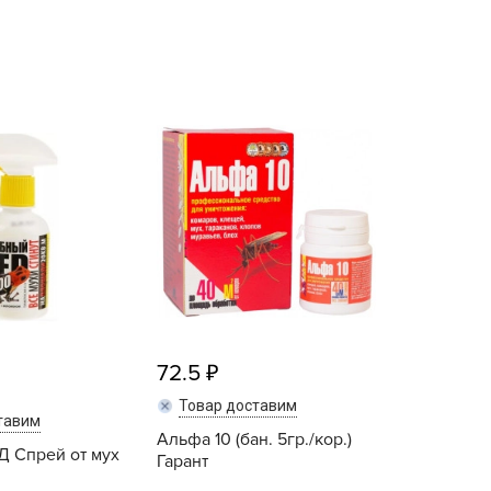
echuza
ist'OK
ISTOK
AROLEX
ika
alisad
aco
ehau
obin Green
ubit
antino
72.5
erra Vita
ORNADICA
Товар доставим
тавим
UT BIO
Альфа 10 (бан. 5гр./кор.)
Д Спрей от мух
Гарант
niel