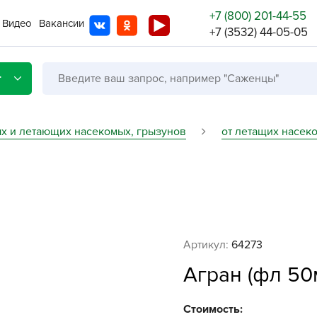
+7 (800) 201-44-55
Видео
Вакансии
+7 (3532) 44-05-05
г
ых и летающих насекомых, грызунов
от летащих насеко
Со с
Бренды
Не в
A
Артикул:
64273
A
Агран (фл 50м
A
A
Стоимость: