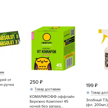
L
L
L
M
N
P
R
R
R
R
вим
S
рей от
250
T
н-ручка
199
T
Товар доставим
Товар дос
T
КОМАРИКОФФ оффлайн
Злобный ТЭ
Бережно Комплект 45
U
(фл. 200мл.)
ночей без запаха...