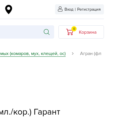
Вход
|
Регистрация
0
Корзина
В корзине нет
мых (комаров, мух, клещей, ос)
Агран (фл
товаров
кидкой
Хит продаж
Новинка
ыбрано
L-KO
LT
л./кор.) Гарант
quapulse
vgust