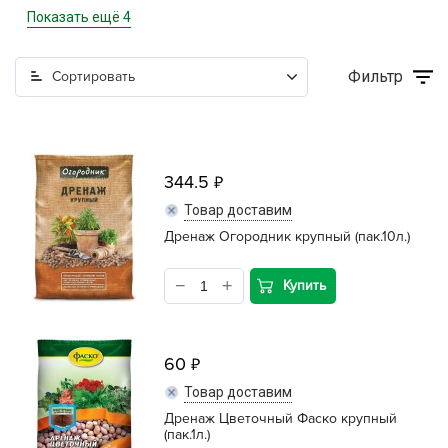
дренаж, агроперлит, вермикулит, компоненты
Показать ещё 4
кора, щепа, мульча
Фильтр
Сортировать
торф и субстраты
торфяные таблетки
344.5
Товар доставим
Дренаж Огородник крупный (пак.10л.)
Купить
60
Товар доставим
Дренаж Цветочный Фаско крупный
(пак.1л.)